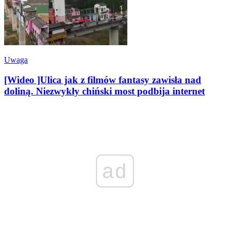
Uwaga
[Wideo ]Ulica jak z filmów fantasy zawisła nad
doliną. Niezwykły chiński most podbija internet
ad