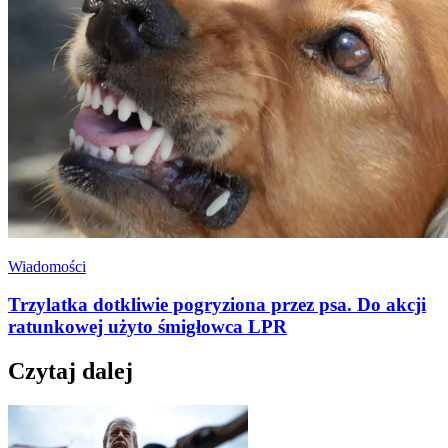
Wiadomości
Trzylatka dotkliwie pogryziona przez psa. Do akcji
ratunkowej użyto śmigłowca LPR
Czytaj dalej