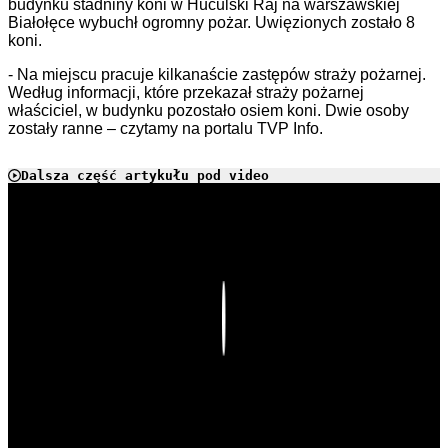
budynku stadniny koni w Huculski Raj na warszawskiej
Białołęce wybuchł ogromny pożar. Uwięzionych zostało 8
koni.
- Na miejscu pracuje kilkanaście zastępów straży pożarnej.
Według informacji, które przekazał straży pożarnej
właściciel, w budynku pozostało osiem koni. Dwie osoby
zostały ranne – czytamy na portalu TVP Info.
Dalsza część artykułu pod video
Play