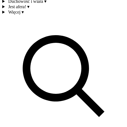
Duchowość i wiara
▾
Jest afera!
▾
Więcej
▾