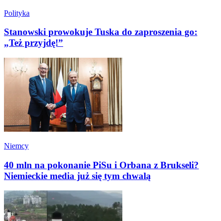
Polityka
Stanowski prowokuje Tuska do zaproszenia go:
„Też przyjdę!”
Niemcy
40 mln na pokonanie PiSu i Orbana z Brukseli?
Niemieckie media już się tym chwalą