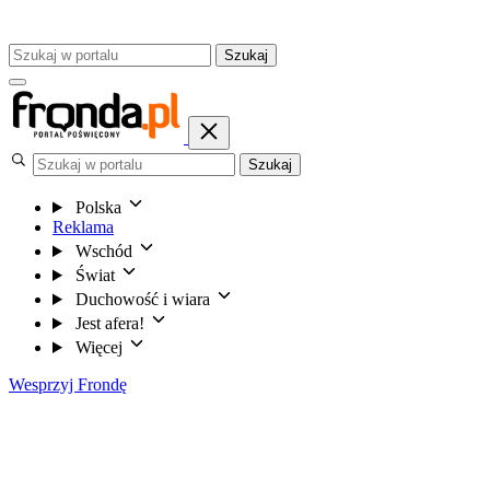
Szukaj
Szukaj
Polska
Reklama
Wschód
Świat
Duchowość i wiara
Jest afera!
Więcej
Wesprzyj Frondę