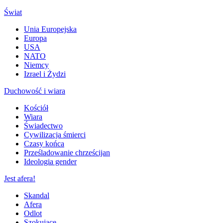
Świat
Unia Europejska
Europa
USA
NATO
Niemcy
Izrael i Żydzi
Duchowość i wiara
Kościół
Wiara
Świadectwo
Cywilizacja śmierci
Czasy końca
Prześladowanie chrześcijan
Ideologia gender
Jest afera!
Skandal
Afera
Odlot
Szokujące