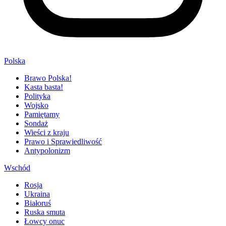
Polska
Brawo Polska!
Kasta basta!
Polityka
Wojsko
Pamiętamy
Sondaż
Wieści z kraju
Prawo i Sprawiedliwość
Antypolonizm
Wschód
Rosja
Ukraina
Białoruś
Ruska smuta
Łowcy onuc