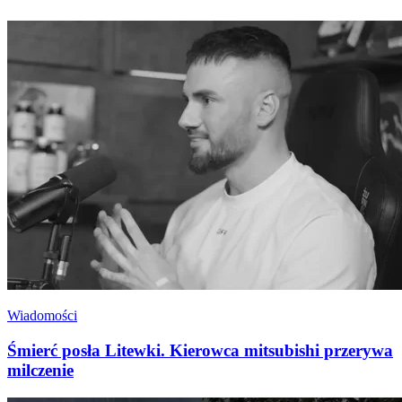
Wiadomości
Śmierć posła Litewki. Kierowca mitsubishi przerywa
milczenie