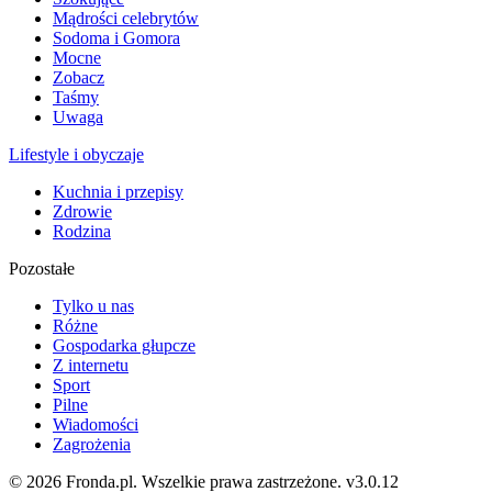
Mądrości celebrytów
Sodoma i Gomora
Mocne
Zobacz
Taśmy
Uwaga
Lifestyle i obyczaje
Kuchnia i przepisy
Zdrowie
Rodzina
Pozostałe
Tylko u nas
Różne
Gospodarka głupcze
Z internetu
Sport
Pilne
Wiadomości
Zagrożenia
© 2026 Fronda.pl. Wszelkie prawa zastrzeżone.
v3.0.12