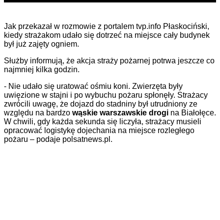
Jak przekazał w rozmowie z portalem tvp.info Płaskociński,
kiedy strażakom udało się dotrzeć na miejsce
cały budynek
był już zajęty ogniem.
Służby informują, że akcja straży pożarnej potrwa jeszcze co
najmniej kilka godzin.
- Nie udało się uratować ośmiu koni. Zwierzęta były
uwięzione w stajni i po wybuchu pożaru spłonęły. Strażacy
zwrócili uwagę, że dojazd do stadniny był utrudniony ze
względu na bardzo
wąskie warszawskie drogi
na Białołęce.
W chwili, gdy każda sekunda się liczyła, strażacy musieli
opracować logistykę dojechania na miejsce rozległego
pożaru – podaje polsatnews.pl.