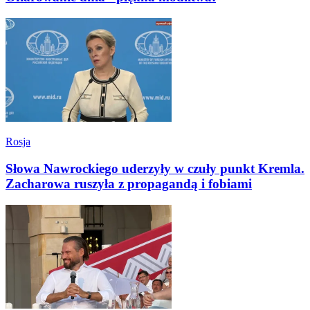
Rosja
Słowa Nawrockiego uderzyły w czuły punkt Kremla.
Zacharowa ruszyła z propagandą i fobiami