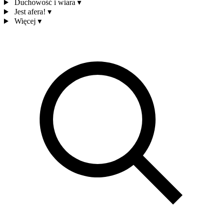
Duchowość i wiara
▾
Jest afera!
▾
Więcej
▾