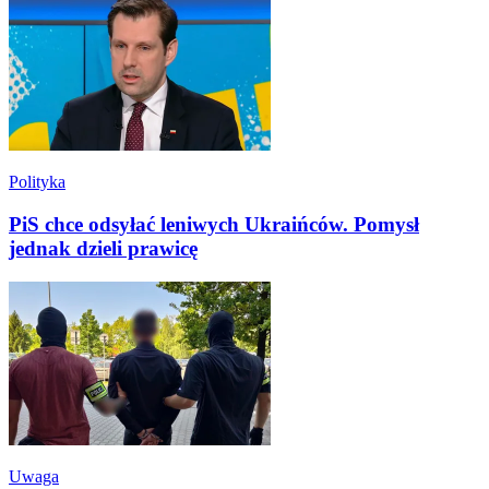
Polityka
PiS chce odsyłać leniwych Ukraińców. Pomysł
jednak dzieli prawicę
Uwaga