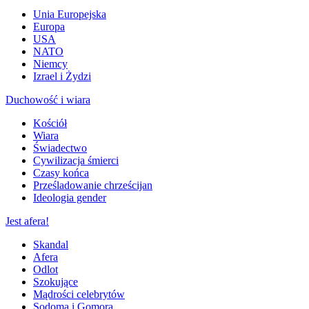
Unia Europejska
Europa
USA
NATO
Niemcy
Izrael i Żydzi
Duchowość i wiara
Kościół
Wiara
Świadectwo
Cywilizacja śmierci
Czasy końca
Prześladowanie chrześcijan
Ideologia gender
Jest afera!
Skandal
Afera
Odlot
Szokujące
Mądrości celebrytów
Sodoma i Gomora