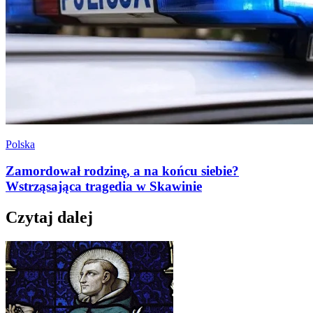
Polska
Zamordował rodzinę, a na końcu siebie?
Wstrząsająca tragedia w Skawinie
Czytaj dalej