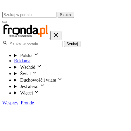
Szukaj
Szukaj
Polska
Reklama
Wschód
Świat
Duchowość i wiara
Jest afera!
Więcej
Wesprzyj Frondę