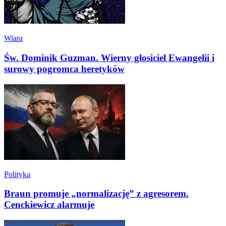
Wiara
Św. Dominik Guzman. Wierny głosiciel Ewangelii i
surowy pogromca heretyków
Polityka
Braun promuje „normalizację” z agresorem.
Cenckiewicz alarmuje