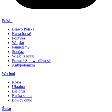
Polska
Brawo Polska!
Kasta basta!
Polityka
Wojsko
Pamiętamy
Sondaż
Wieści z kraju
Prawo i Sprawiedliwość
Antypolonizm
Wschód
Rosja
Ukraina
Białoruś
Ruska smuta
Łowcy onuc
Świat