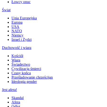
Łowcy onuc
Świat
Unia Europejska
Europa
USA
NATO
Niemcy
Izrael i Żydzi
Duchowość i wiara
Kościół
Wiara
Świadectwo
Cywilizacja śmierci
Czasy końca
Prześladowanie chrześcijan
Ideologia gender
Jest afera!
Skandal
Afera
Odlot