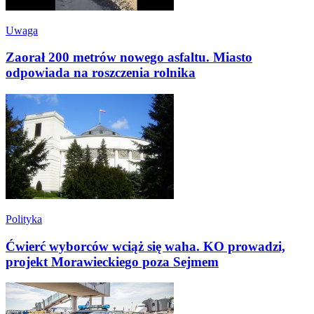
Uwaga
Zaorał 200 metrów nowego asfaltu. Miasto
odpowiada na roszczenia rolnika
Polityka
Ćwierć wyborców wciąż się waha. KO prowadzi,
projekt Morawieckiego poza Sejmem