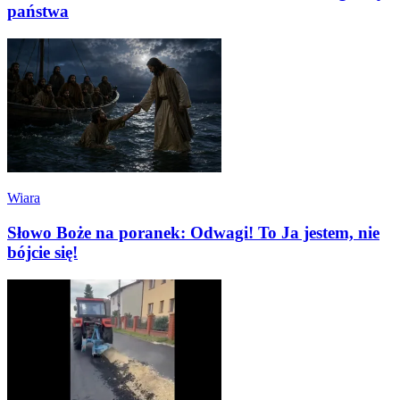
państwa
Wiara
Słowo Boże na poranek: Odwagi! To Ja jestem, nie
bójcie się!