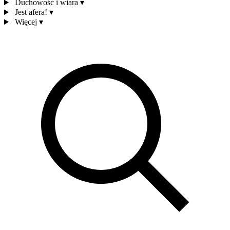
Duchowość i wiara
▾
Jest afera!
▾
Więcej
▾