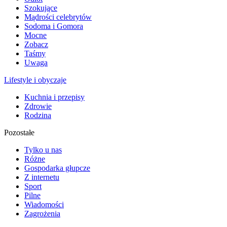
Szokujące
Mądrości celebrytów
Sodoma i Gomora
Mocne
Zobacz
Taśmy
Uwaga
Lifestyle i obyczaje
Kuchnia i przepisy
Zdrowie
Rodzina
Pozostałe
Tylko u nas
Różne
Gospodarka głupcze
Z internetu
Sport
Pilne
Wiadomości
Zagrożenia