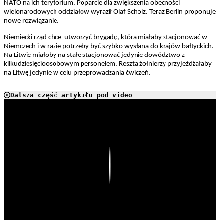
NATO na ich terytorium. Poparcie dla zwiększenia obecności
wielonarodowych oddziałów wyraził Olaf Scholz. Teraz Berlin proponuje
nowe rozwiązanie.
Niemiecki rząd chce utworzyć brygadę, która miałaby stacjonować w
Niemczech i w razie potrzeby być szybko wysłana do krajów bałtyckich.
Na Litwie miałoby na stałe stacjonować jedynie dowództwo z
kilkudziesięcioosobowym personelem. Reszta żołnierzy przyjeżdżałaby
na Litwę jedynie w celu przeprowadzania ćwiczeń.
Dalsza część artykułu pod video
Play