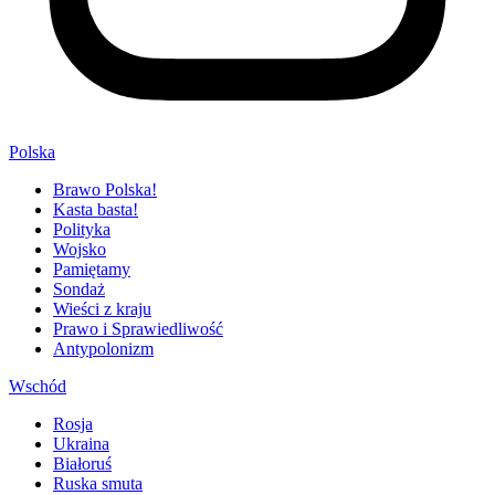
Polska
Brawo Polska!
Kasta basta!
Polityka
Wojsko
Pamiętamy
Sondaż
Wieści z kraju
Prawo i Sprawiedliwość
Antypolonizm
Wschód
Rosja
Ukraina
Białoruś
Ruska smuta