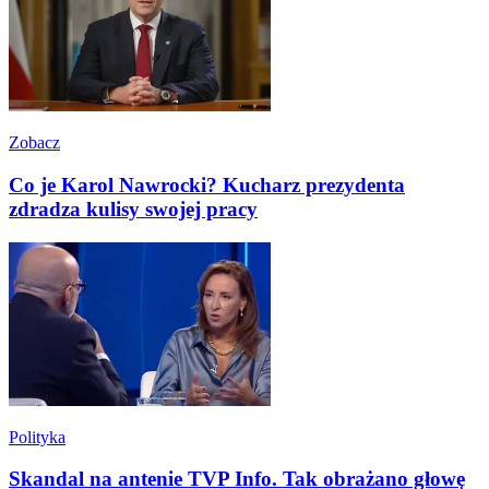
Zobacz
Co je Karol Nawrocki? Kucharz prezydenta
zdradza kulisy swojej pracy
Polityka
Skandal na antenie TVP Info. Tak obrażano głowę