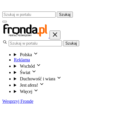
Szukaj
Szukaj
Polska
Reklama
Wschód
Świat
Duchowość i wiara
Jest afera!
Więcej
Wesprzyj Frondę