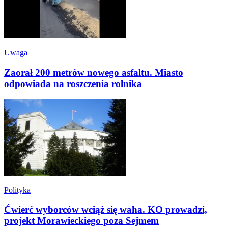
Uwaga
Zaorał 200 metrów nowego asfaltu. Miasto
odpowiada na roszczenia rolnika
Polityka
Ćwierć wyborców wciąż się waha. KO prowadzi,
projekt Morawieckiego poza Sejmem