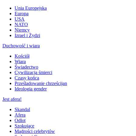
Unia Europejska
Europa
USA
NATO
Niemcy
Izrael i Żydzi
Duchowość i wiara
Kościół
Wiara
Świadectwo
Cywilizacja śmierci
Czasy końca
Prześladowanie chrześcijan
Ideologia gender
Jest afera!
Skandal
Afera
Odlot
Szokujące
Mądrości celebrytów