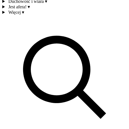
Duchowość i wiara
▾
Jest afera!
▾
Więcej
▾