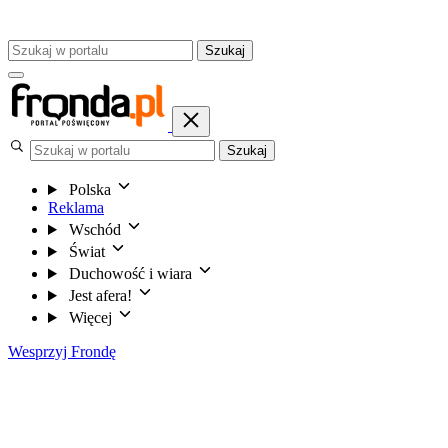
Szukaj
Szukaj
Polska
Reklama
Wschód
Świat
Duchowość i wiara
Jest afera!
Więcej
Wesprzyj Frondę