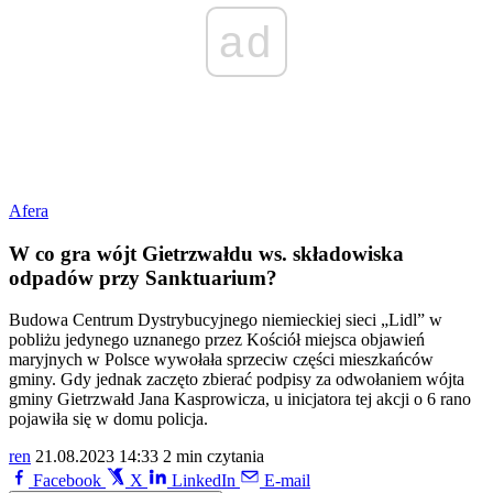
ad
Afera
W co gra wójt Gietrzwałdu ws. składowiska
odpadów przy Sanktuarium?
Budowa Centrum Dystrybucyjnego niemieckiej sieci „Lidl” w
pobliżu jedynego uznanego przez Kościół miejsca objawień
maryjnych w Polsce wywołała sprzeciw części mieszkańców
gminy. Gdy jednak zaczęto zbierać podpisy za odwołaniem wójta
gminy Gietrzwałd Jana Kasprowicza, u inicjatora tej akcji o 6 rano
pojawiła się w domu policja.
ren
21.08.2023 14:33
2 min czytania
Facebook
X
LinkedIn
E-mail