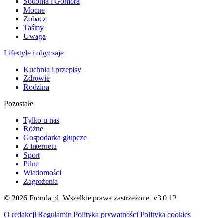
Sodoma i Gomora
Mocne
Zobacz
Taśmy
Uwaga
Lifestyle i obyczaje
Kuchnia i przepisy
Zdrowie
Rodzina
Pozostałe
Tylko u nas
Różne
Gospodarka głupcze
Z internetu
Sport
Pilne
Wiadomości
Zagrożenia
© 2026 Fronda.pl. Wszelkie prawa zastrzeżone.
v3.0.12
O redakcji
Regulamin
Polityka prywatności
Polityka cookies