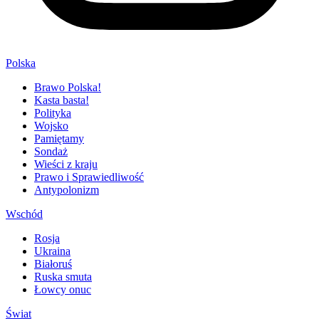
Polska
Brawo Polska!
Kasta basta!
Polityka
Wojsko
Pamiętamy
Sondaż
Wieści z kraju
Prawo i Sprawiedliwość
Antypolonizm
Wschód
Rosja
Ukraina
Białoruś
Ruska smuta
Łowcy onuc
Świat