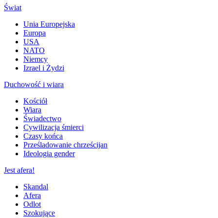
Świat
Unia Europejska
Europa
USA
NATO
Niemcy
Izrael i Żydzi
Duchowość i wiara
Kościół
Wiara
Świadectwo
Cywilizacja śmierci
Czasy końca
Prześladowanie chrześcijan
Ideologia gender
Jest afera!
Skandal
Afera
Odlot
Szokujące