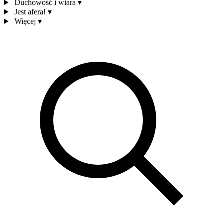
Duchowość i wiara
▾
Jest afera!
▾
Więcej
▾