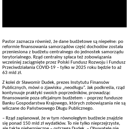
Pastor zaznacza również, że dane budżetowe są niepełne: po
reformie finansowania samorządów część dochodów została
przeniesiona z budżetu centralnego do jednostek samorządu
terytorialnego. Rząd centralny spłaca też zobowiązania
wcześniej zaciągnięte przez Polski Fundusz Rozwoju i Fundusz
Przeciwdziałania COVID-19 – tylko w 2025 roku będzie to aż
63 mld zł.
Z kolei dr Sławomir Dudek, prezes Instytutu Finansów
Publicznych, mówi o zjawisku „neodługu”. Jak podkreśla, rząd
kontynuuje praktyki swoich poprzedników, prowadząc
finansowanie poza oficjalnym budżetem – poprzez fundusze
Banku Gospodarstwa Krajowego, których zobowiązania nie są
wliczane do Państwowego Długu Publicznego.
– Rząd zaplanował, że w tym równoległym budżecie znajdzie
się ponad 150 mld zł wydatków. To nie tylko nieprzejrzyste,
ale także niebezpieczne – ostrzega Dudek. – Obywatele nie