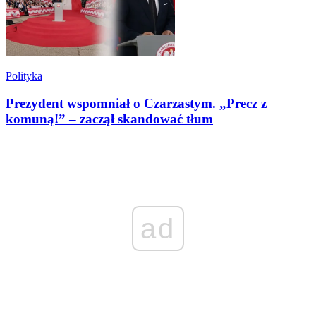
Polityka
Prezydent wspomniał o Czarzastym. „Precz z
komuną!” – zaczął skandować tłum
ad