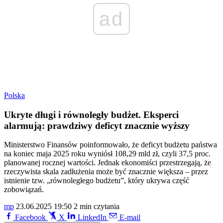
ad
Polska
Ukryte długi i równoległy budżet. Eksperci
alarmują: prawdziwy deficyt znacznie wyższy
Ministerstwo Finansów poinformowało, że deficyt budżetu państwa
na koniec maja 2025 roku wyniósł 108,29 mld zł, czyli 37,5 proc.
planowanej rocznej wartości. Jednak ekonomiści przestrzegają, że
rzeczywista skala zadłużenia może być znacznie większa – przez
istnienie tzw. „równoległego budżetu”, który ukrywa część
zobowiązań.
mp
23.06.2025 19:50
2 min czytania
Facebook
X
LinkedIn
E-mail