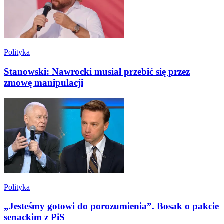
Polityka
Stanowski: Nawrocki musiał przebić się przez
zmowę manipulacji
Polityka
„Jesteśmy gotowi do porozumienia”. Bosak o pakcie
senackim z PiS