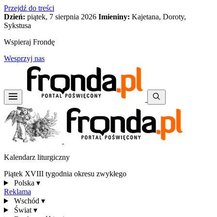
Przejdź do treści
Dzień:
piątek, 7 sierpnia 2026
Imieniny:
Kajetana, Doroty,
Sykstusa
Wspieraj Frondę
Wesprzyj nas
Kalendarz liturgiczny
Piątek XVIII tygodnia okresu zwykłego
Polska
▾
Reklama
Wschód
▾
Świat
▾