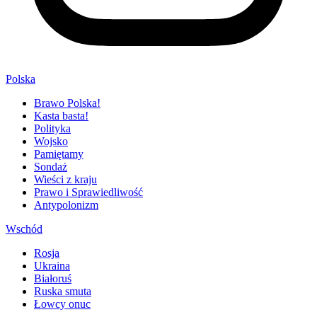
Polska
Brawo Polska!
Kasta basta!
Polityka
Wojsko
Pamiętamy
Sondaż
Wieści z kraju
Prawo i Sprawiedliwość
Antypolonizm
Wschód
Rosja
Ukraina
Białoruś
Ruska smuta
Łowcy onuc