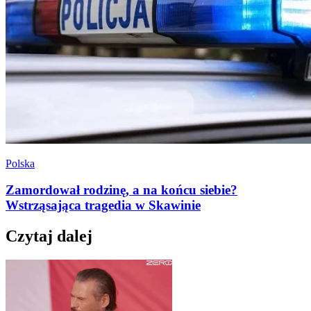
Polska
Zamordował rodzinę, a na końcu siebie?
Wstrząsająca tragedia w Skawinie
Czytaj dalej