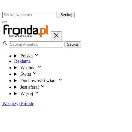
Szukaj
Szukaj
Polska
Reklama
Wschód
Świat
Duchowość i wiara
Jest afera!
Więcej
Wesprzyj Frondę