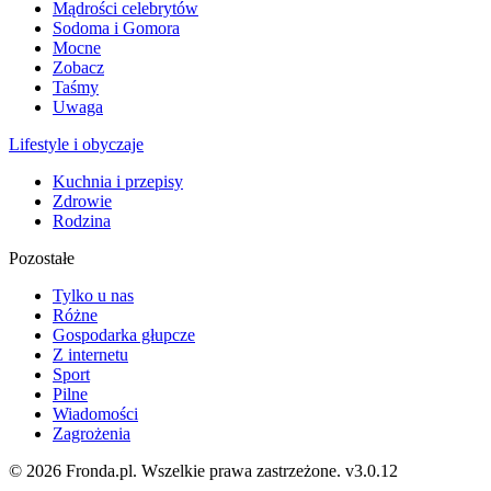
Mądrości celebrytów
Sodoma i Gomora
Mocne
Zobacz
Taśmy
Uwaga
Lifestyle i obyczaje
Kuchnia i przepisy
Zdrowie
Rodzina
Pozostałe
Tylko u nas
Różne
Gospodarka głupcze
Z internetu
Sport
Pilne
Wiadomości
Zagrożenia
© 2026 Fronda.pl. Wszelkie prawa zastrzeżone.
v3.0.12