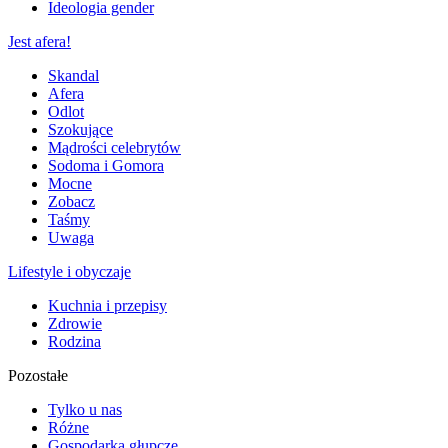
Ideologia gender
Jest afera!
Skandal
Afera
Odlot
Szokujące
Mądrości celebrytów
Sodoma i Gomora
Mocne
Zobacz
Taśmy
Uwaga
Lifestyle i obyczaje
Kuchnia i przepisy
Zdrowie
Rodzina
Pozostałe
Tylko u nas
Różne
Gospodarka głupcze