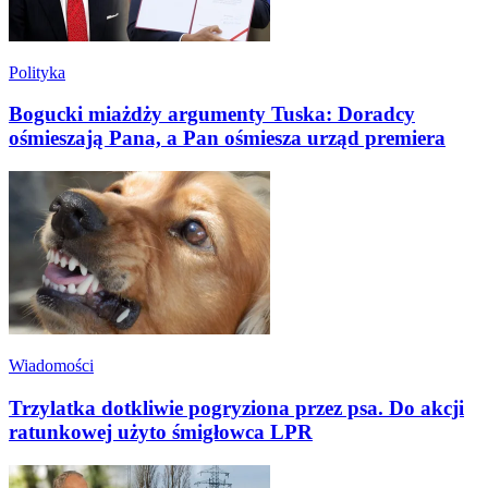
Polityka
Bogucki miażdży argumenty Tuska: Doradcy
ośmieszają Pana, a Pan ośmiesza urząd premiera
Wiadomości
Trzylatka dotkliwie pogryziona przez psa. Do akcji
ratunkowej użyto śmigłowca LPR