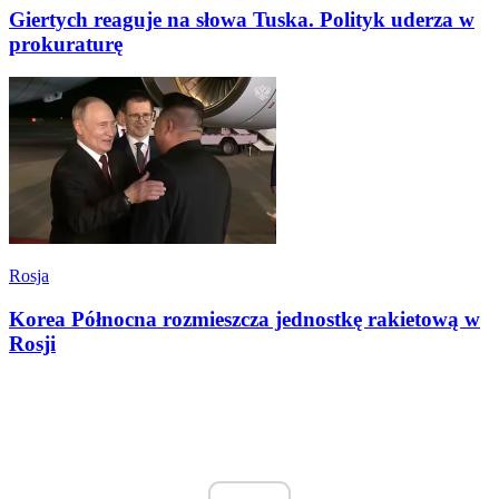
Giertych reaguje na słowa Tuska. Polityk uderza w
prokuraturę
Rosja
Korea Północna rozmieszcza jednostkę rakietową w
Rosji