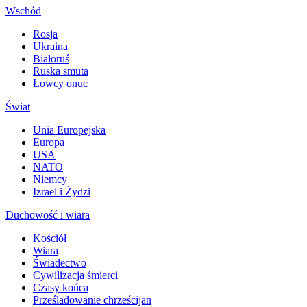
Wschód
Rosja
Ukraina
Białoruś
Ruska smuta
Łowcy onuc
Świat
Unia Europejska
Europa
USA
NATO
Niemcy
Izrael i Żydzi
Duchowość i wiara
Kościół
Wiara
Świadectwo
Cywilizacja śmierci
Czasy końca
Prześladowanie chrześcijan