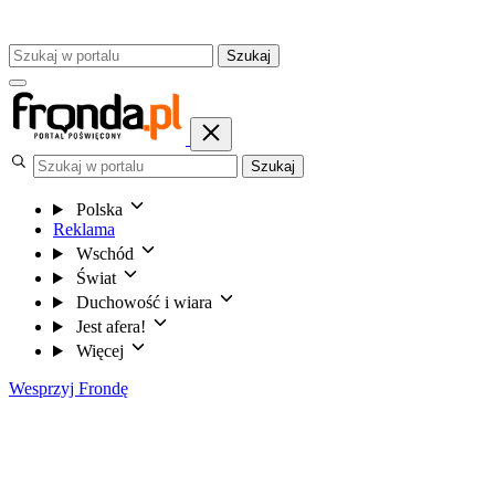
Szukaj
Szukaj
Polska
Reklama
Wschód
Świat
Duchowość i wiara
Jest afera!
Więcej
Wesprzyj Frondę