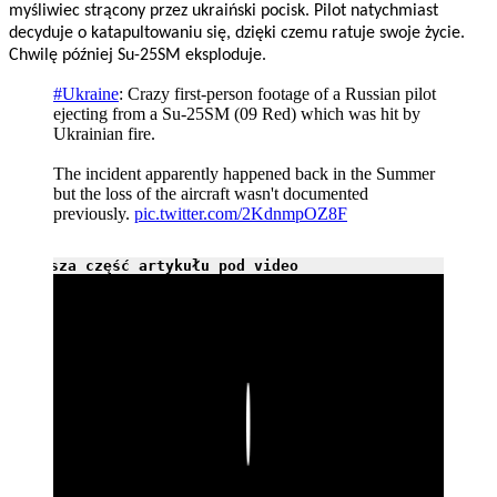
myśliwiec strącony przez ukraiński pocisk. Pilot natychmiast
decyduje o katapultowaniu się, dzięki czemu ratuje swoje życie.
Chwilę później Su-25SM eksploduje.
#Ukraine
: Crazy first-person footage of a Russian pilot
ejecting from a Su-25SM (09 Red) which was hit by
Ukrainian fire.
The incident apparently happened back in the Summer
but the loss of the aircraft wasn't documented
previously.
pic.twitter.com/2KdnmpOZ8F
Dalsza część artykułu pod video
Play