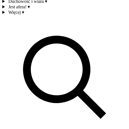
Duchowość i wiara
▾
Jest afera!
▾
Więcej
▾