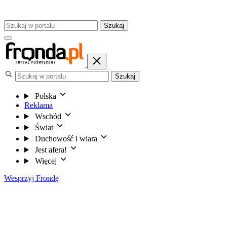
Szukaj
Szukaj
Polska
Reklama
Wschód
Świat
Duchowość i wiara
Jest afera!
Więcej
Wesprzyj Frondę