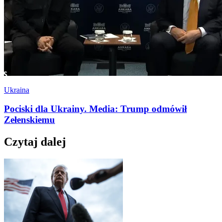
Ukraina
Pociski dla Ukrainy. Media: Trump odmówił
Zełenskiemu
Czytaj dalej