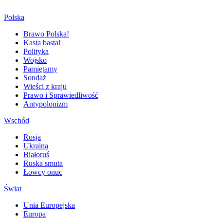
Polska
Brawo Polska!
Kasta basta!
Polityka
Wojsko
Pamiętamy
Sondaż
Wieści z kraju
Prawo i Sprawiedliwość
Antypolonizm
Wschód
Rosja
Ukraina
Białoruś
Ruska smuta
Łowcy onuc
Świat
Unia Europejska
Europa