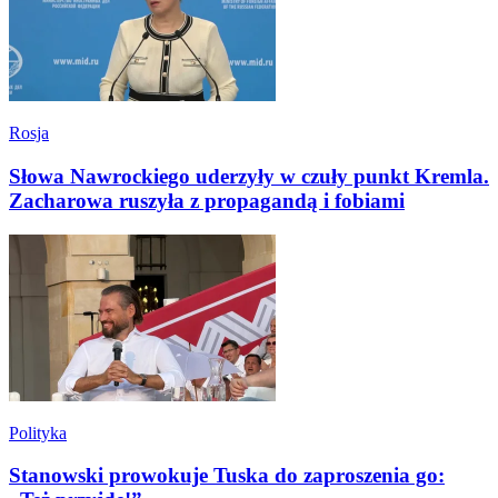
Rosja
Słowa Nawrockiego uderzyły w czuły punkt Kremla.
Zacharowa ruszyła z propagandą i fobiami
Polityka
Stanowski prowokuje Tuska do zaproszenia go: