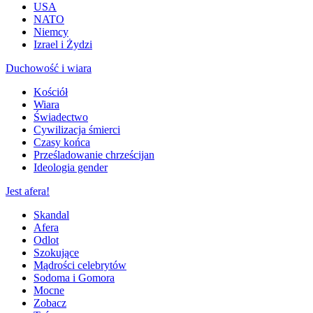
USA
NATO
Niemcy
Izrael i Żydzi
Duchowość i wiara
Kościół
Wiara
Świadectwo
Cywilizacja śmierci
Czasy końca
Prześladowanie chrześcijan
Ideologia gender
Jest afera!
Skandal
Afera
Odlot
Szokujące
Mądrości celebrytów
Sodoma i Gomora
Mocne
Zobacz