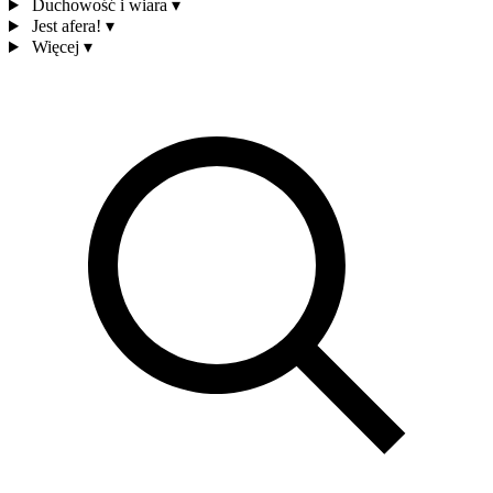
Duchowość i wiara
▾
Jest afera!
▾
Więcej
▾