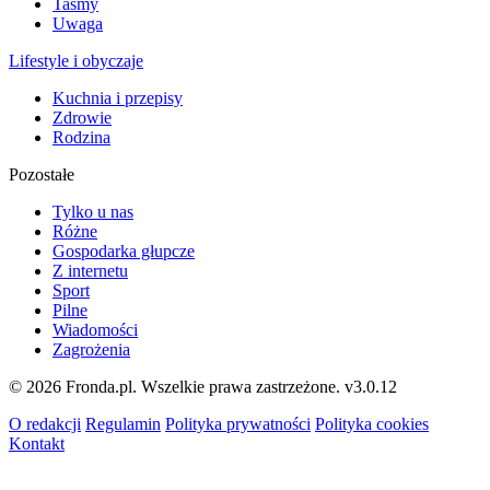
Taśmy
Uwaga
Lifestyle i obyczaje
Kuchnia i przepisy
Zdrowie
Rodzina
Pozostałe
Tylko u nas
Różne
Gospodarka głupcze
Z internetu
Sport
Pilne
Wiadomości
Zagrożenia
© 2026 Fronda.pl. Wszelkie prawa zastrzeżone.
v3.0.12
O redakcji
Regulamin
Polityka prywatności
Polityka cookies
Kontakt