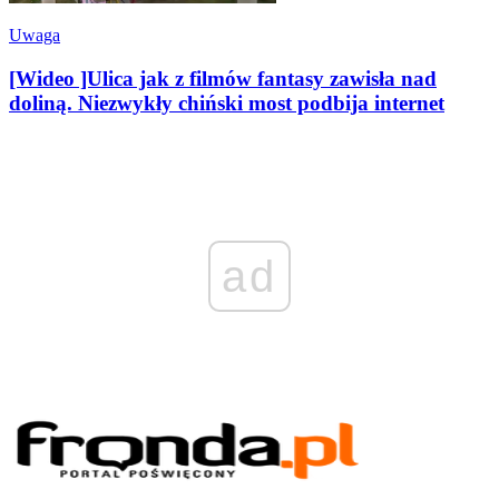
Uwaga
[Wideo ]Ulica jak z filmów fantasy zawisła nad
doliną. Niezwykły chiński most podbija internet
ad