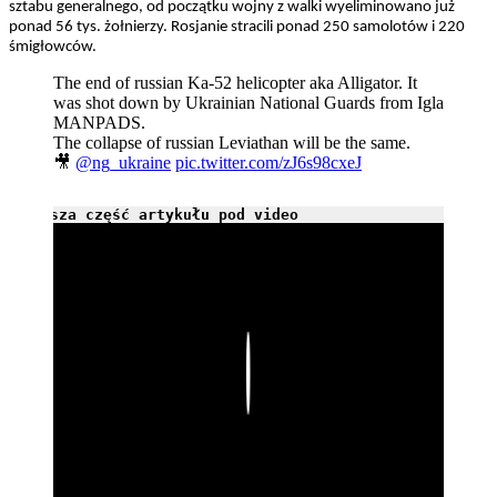
sztabu generalnego, od początku wojny z walki wyeliminowano już
ponad 56 tys. żołnierzy. Rosjanie stracili ponad 250 samolotów i 220
śmigłowców.
The end of russian Ka-52 helicopter aka Alligator. It
was shot down by Ukrainian National Guards from Igla
MANPADS.
The collapse of russian Leviathan will be the same.
🎥
@ng_ukraine
pic.twitter.com/zJ6s98cxeJ
Dalsza część artykułu pod video
Play