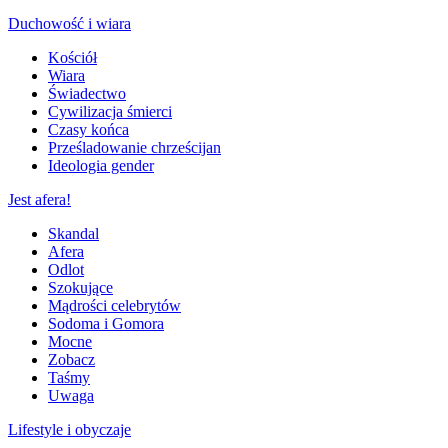
Duchowość i wiara
Kościół
Wiara
Świadectwo
Cywilizacja śmierci
Czasy końca
Prześladowanie chrześcijan
Ideologia gender
Jest afera!
Skandal
Afera
Odlot
Szokujące
Mądrości celebrytów
Sodoma i Gomora
Mocne
Zobacz
Taśmy
Uwaga
Lifestyle i obyczaje