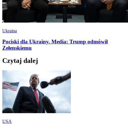
Ukraina
Pociski dla Ukrainy. Media: Trump odmówił
Zełenskiemu
Czytaj dalej
USA