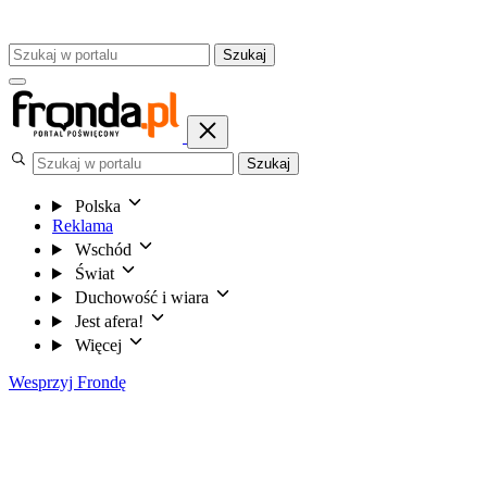
Szukaj
Szukaj
Polska
Reklama
Wschód
Świat
Duchowość i wiara
Jest afera!
Więcej
Wesprzyj Frondę