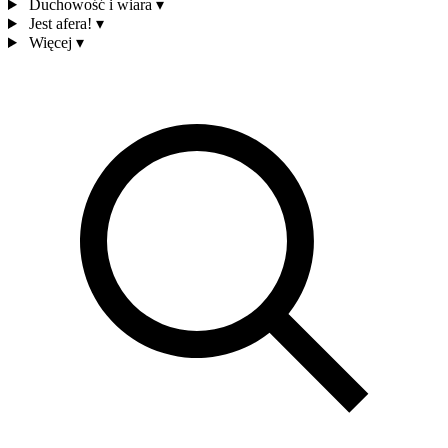
Duchowość i wiara
▾
Jest afera!
▾
Więcej
▾