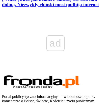
doliną. Niezwykły chiński most podbija internet
ad
Portal publicystyczno-informacyjny — wiadomości, opinie,
komentarze o Polsce, świecie, Kościele i życiu publicznym.