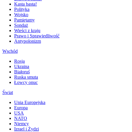
Kasta basta!
Polityka
Wojsko
Pamiętamy
Sondaż
Wieści z kraju
Prawo i Sprawiedliwość
Antypolonizm
Wschód
Rosja
Ukraina
Białoruś
Ruska smuta
Łowcy onuc
Świat
Unia Europejska
Europa
USA
NATO
Niemcy
Izrael i Żydzi