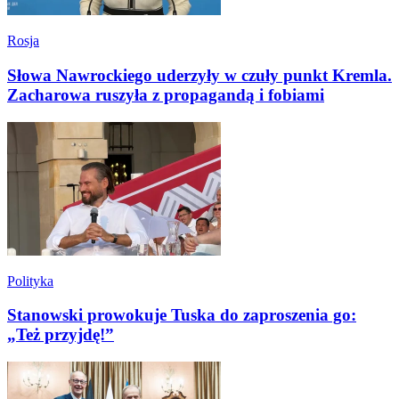
Rosja
Słowa Nawrockiego uderzyły w czuły punkt Kremla.
Zacharowa ruszyła z propagandą i fobiami
Polityka
Stanowski prowokuje Tuska do zaproszenia go:
„Też przyjdę!”