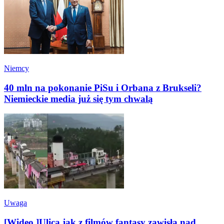
Niemcy
40 mln na pokonanie PiSu i Orbana z Brukseli?
Niemieckie media już się tym chwalą
Uwaga
[Wideo ]Ulica jak z filmów fantasy zawisła nad