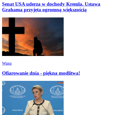
Senat USA uderza w dochody Kremla. Ustawa
Grahama przyjęta ogromną większością
Wiara
Ofiarowanie dnia - piękna modlitwa!