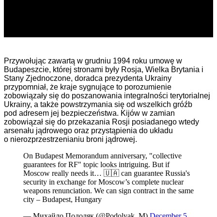
Przywołując zawartą w grudniu 1994 roku umowę w
Budapeszcie, której stronami były Rosja, Wielka Brytania i
Stany Zjednoczone, doradca prezydenta Ukrainy
przypomniał, że kraje sygnujące to porozumienie
zobowiązały się do poszanowania integralności terytorialnej
Ukrainy, a także powstrzymania się od wszelkich gróźb
pod adresem jej bezpieczeństwa. Kijów w zamian
zobowiązał się do przekazania Rosji posiadanego wtedy
arsenału jądrowego oraz przystąpienia do układu
o nierozprzestrzenianiu broni jądrowej.
On Budapest Memorandum anniversary, "collective
guarantees for RF" topic looks intriguing. But if
Moscow really needs it… 🇺🇦 can guarantee Russia's
security in exchange for Moscow’s complete nuclear
weapons renunciation. We can sign contract in the same
city – Budapest, Hungary
— Михайло Подоляк (@Podolyak_M)
December 5,