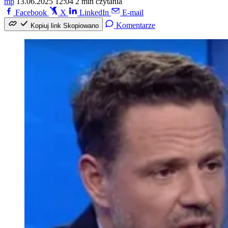
mp
13.06.2025 12:04
2 min czytania
Facebook
X
LinkedIn
E-mail
Komentarze
Kopiuj link
Skopiowano