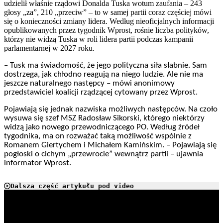
udzielił właśnie rządowi Donalda Tuska wotum zaufania – 243
głosy „za”, 210 „przeciw” – to w samej partii coraz częściej mówi
się o konieczności zmiany lidera. Według nieoficjalnych informacji
opublikowanych przez tygodnik Wprost, rośnie liczba polityków,
którzy nie widzą Tuska w roli lidera partii podczas kampanii
parlamentarnej w 2027 roku.
– Tusk ma świadomość, że jego polityczna siła słabnie. Sam
dostrzega, jak chłodno reagują na niego ludzie. Ale nie ma
jeszcze naturalnego następcy – mówi anonimowy
przedstawiciel koalicji rządzącej cytowany przez Wprost.
Pojawiają się jednak nazwiska możliwych następców. Na czoło
wysuwa się szef MSZ Radosław Sikorski, którego niektórzy
widzą jako nowego przewodniczącego PO. Według źródeł
tygodnika, ma on rozważać taką możliwość wspólnie z
Romanem Giertychem i Michałem Kamińskim. – Pojawiają się
pogłoski o cichym „przewrocie” wewnątrz partii – ujawnia
informator Wprost.
Dalsza część artykułu pod video