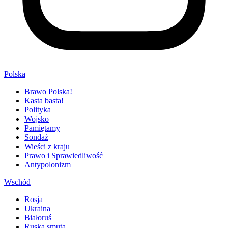
Polska
Brawo Polska!
Kasta basta!
Polityka
Wojsko
Pamiętamy
Sondaż
Wieści z kraju
Prawo i Sprawiedliwość
Antypolonizm
Wschód
Rosja
Ukraina
Białoruś
Ruska smuta