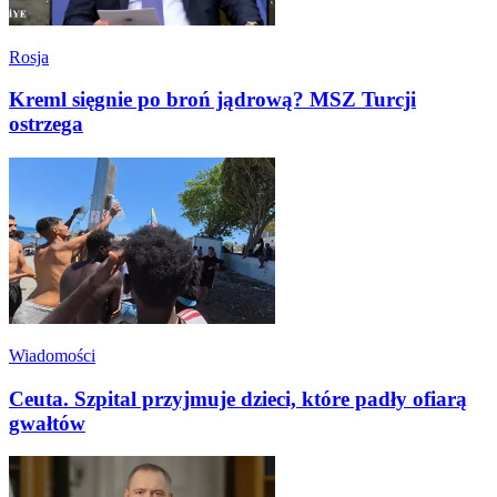
Rosja
Kreml sięgnie po broń jądrową? MSZ Turcji
ostrzega
Wiadomości
Ceuta. Szpital przyjmuje dzieci, które padły ofiarą
gwałtów