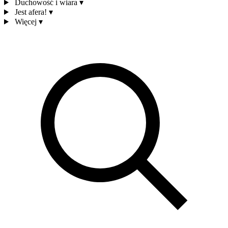
Duchowość i wiara
▾
Jest afera!
▾
Więcej
▾