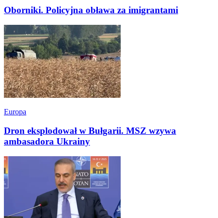
Oborniki. Policyjna obława za imigrantami
Europa
Dron eksplodował w Bułgarii. MSZ wzywa
ambasadora Ukrainy