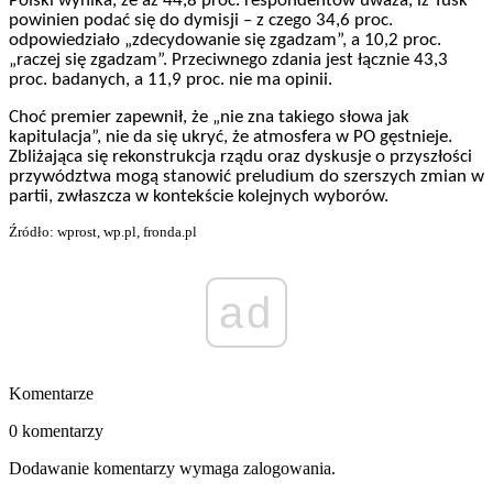
Polski wynika, że aż 44,8 proc. respondentów uważa, iż Tusk
powinien podać się do dymisji – z czego 34,6 proc.
odpowiedziało „zdecydowanie się zgadzam”, a 10,2 proc.
„raczej się zgadzam”. Przeciwnego zdania jest łącznie 43,3
proc. badanych, a 11,9 proc. nie ma opinii.
Choć premier zapewnił, że „nie zna takiego słowa jak
kapitulacja”, nie da się ukryć, że atmosfera w PO gęstnieje.
Zbliżająca się rekonstrukcja rządu oraz dyskusje o przyszłości
przywództwa mogą stanowić preludium do szerszych zmian w
partii, zwłaszcza w kontekście kolejnych wyborów.
Źródło: wprost, wp.pl, fronda.pl
ad
Komentarze
0 komentarzy
Dodawanie komentarzy wymaga zalogowania.