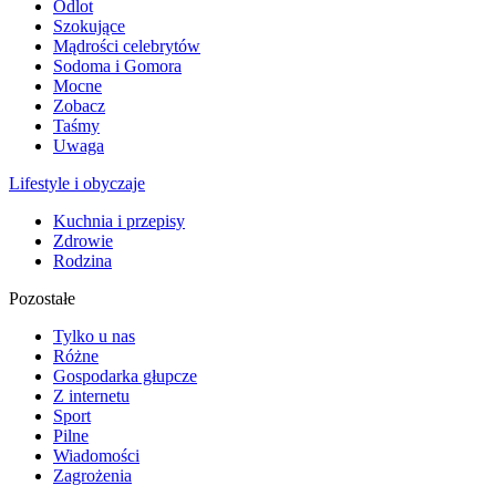
Odlot
Szokujące
Mądrości celebrytów
Sodoma i Gomora
Mocne
Zobacz
Taśmy
Uwaga
Lifestyle i obyczaje
Kuchnia i przepisy
Zdrowie
Rodzina
Pozostałe
Tylko u nas
Różne
Gospodarka głupcze
Z internetu
Sport
Pilne
Wiadomości
Zagrożenia