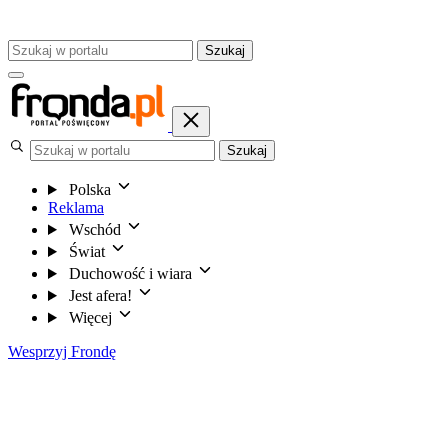
Szukaj
Szukaj
Polska
Reklama
Wschód
Świat
Duchowość i wiara
Jest afera!
Więcej
Wesprzyj Frondę