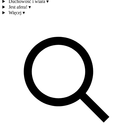
Duchowość i wiara
▾
Jest afera!
▾
Więcej
▾