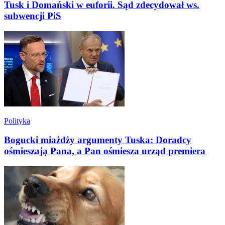
Tusk i Domański w euforii. Sąd zdecydował ws.
subwencji PiS
Polityka
Bogucki miażdży argumenty Tuska: Doradcy
ośmieszają Pana, a Pan ośmiesza urząd premiera