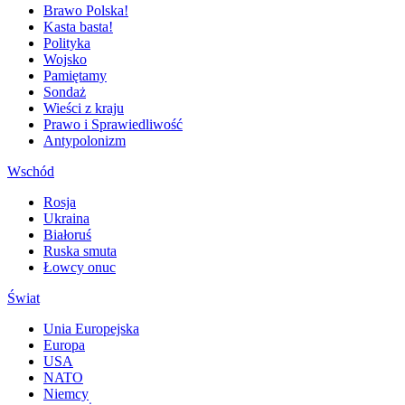
Brawo Polska!
Kasta basta!
Polityka
Wojsko
Pamiętamy
Sondaż
Wieści z kraju
Prawo i Sprawiedliwość
Antypolonizm
Wschód
Rosja
Ukraina
Białoruś
Ruska smuta
Łowcy onuc
Świat
Unia Europejska
Europa
USA
NATO
Niemcy