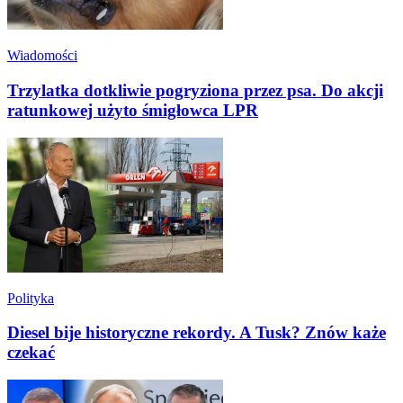
Wiadomości
Trzylatka dotkliwie pogryziona przez psa. Do akcji
ratunkowej użyto śmigłowca LPR
Polityka
Diesel bije historyczne rekordy. A Tusk? Znów każe
czekać