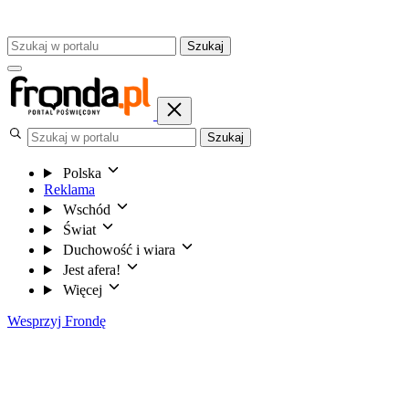
Szukaj
Szukaj
Polska
Reklama
Wschód
Świat
Duchowość i wiara
Jest afera!
Więcej
Wesprzyj Frondę