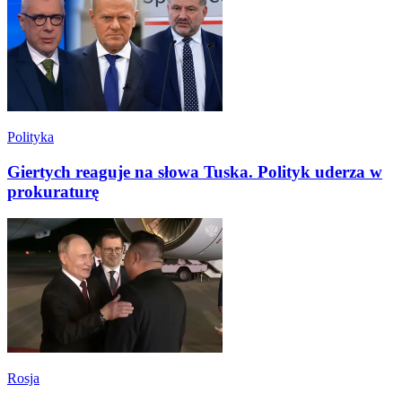
Polityka
Giertych reaguje na słowa Tuska. Polityk uderza w
prokuraturę
Rosja