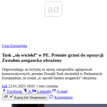
ad
Unia Europejska
Tusk „się wściekł” w PE. Premier grzmi do opozycji:
Zostałem arogancko obrażony
Odpowiadając na krytykę ze strony europosłów ugrupowań
konserwatywnych, premier Donald Tusk stwierdził w Parlamencie
Europejskim, że został „w sposób bardzo arogancki” obrażony.
kak
22.01.2025 18:01
1 min czytania
Facebook
X
LinkedIn
E-mail
Komentarze
Kopiuj link
Skopiowano