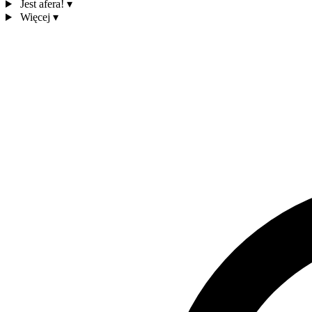
Jest afera!
▾
Więcej
▾