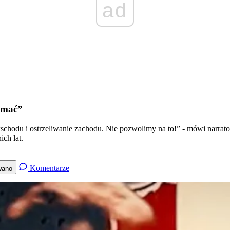
ad
zymać”
 wschodu i ostrzeliwanie zachodu. Nie pozwolimy na to!” - mówi narra
ich lat.
Komentarze
wano