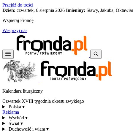
Przejdź do treści
Dzień:
czwartek, 6 sierpnia 2026
Imieniny:
Sławy, Jakuba, Oktawia
Wspieraj Frondę
Wesprzyj nas
Kalendarz liturgiczny
Czwartek XVIII tygodnia okresu zwykłego
Polska
▾
Reklama
Wschód
▾
Świat
▾
Duchowość i wiara
▾