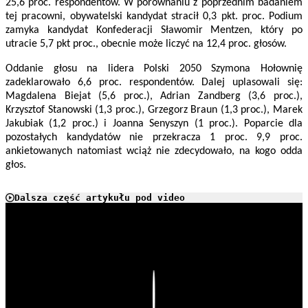
25,6 proc. respondentów. W porównaniu z poprzednim badaniem
tej pracowni, obywatelski kandydat stracił 0,3 pkt. proc. Podium
zamyka kandydat Konfederacji Sławomir Mentzen, który po
utracie 5,7 pkt proc., obecnie może liczyć na 12,4 proc. głosów.
Oddanie głosu na lidera Polski 2050 Szymona Hołownię
zadeklarowało 6,6 proc. respondentów. Dalej uplasowali się:
Magdalena Biejat (5,6 proc.), Adrian Zandberg (3,6 proc.),
Krzysztof Stanowski (1,3 proc.), Grzegorz Braun (1,3 proc.), Marek
Jakubiak (1,2 proc.) i Joanna Senyszyn (1 proc.). Poparcie dla
pozostałych kandydatów nie przekracza 1 proc. 9,9 proc.
ankietowanych natomiast wciąż nie zdecydowało, na kogo odda
głos.
Dalsza część artykułu pod video
Play