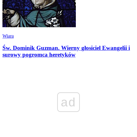
Wiara
Św. Dominik Guzman. Wierny głosiciel Ewangelii i
surowy pogromca heretyków
ad