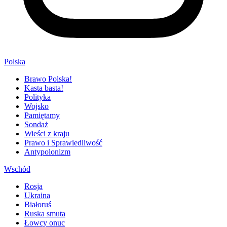
Polska
Brawo Polska!
Kasta basta!
Polityka
Wojsko
Pamiętamy
Sondaż
Wieści z kraju
Prawo i Sprawiedliwość
Antypolonizm
Wschód
Rosja
Ukraina
Białoruś
Ruska smuta
Łowcy onuc