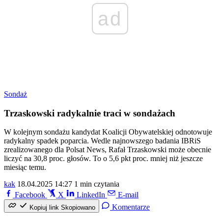
ad
Sondaż
Trzaskowski radykalnie traci w sondażach
W kolejnym sondażu kandydat Koalicji Obywatelskiej odnotowuje
radykalny spadek poparcia. Wedle najnowszego badania IBRiS
zrealizowanego dla Polsat News, Rafał Trzaskowski może obecnie
liczyć na 30,8 proc. głosów. To o 5,6 pkt proc. mniej niż jeszcze
miesiąc temu.
kak
18.04.2025 14:27
1 min czytania
Facebook
X
LinkedIn
E-mail
Komentarze
Kopiuj link
Skopiowano