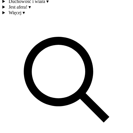
Duchowość i wiara
▾
Jest afera!
▾
Więcej
▾