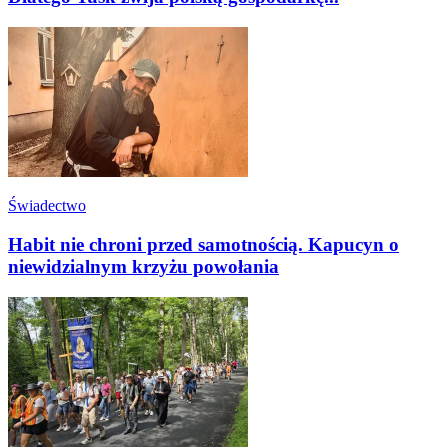
Świadectwo
Habit nie chroni przed samotnością. Kapucyn o
niewidzialnym krzyżu powołania