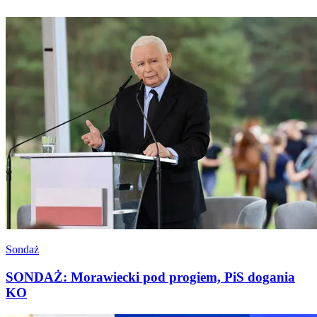
Sondaż
SONDAŻ: Morawiecki pod progiem, PiS dogania
KO