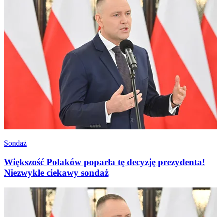
Sondaż
Większość Polaków poparła tę decyzję prezydenta!
Niezwykle ciekawy sondaż