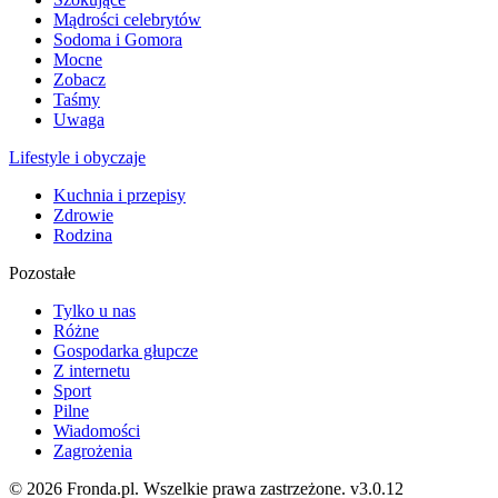
Mądrości celebrytów
Sodoma i Gomora
Mocne
Zobacz
Taśmy
Uwaga
Lifestyle i obyczaje
Kuchnia i przepisy
Zdrowie
Rodzina
Pozostałe
Tylko u nas
Różne
Gospodarka głupcze
Z internetu
Sport
Pilne
Wiadomości
Zagrożenia
© 2026 Fronda.pl. Wszelkie prawa zastrzeżone.
v3.0.12