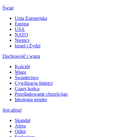
Świat
Unia Europejska
Europa
USA
NATO
Niemcy
Izrael i Żydzi
Duchowość i wiara
Kościół
Wiara
Świadectwo
Cywilizacja śmierci
Czasy końca
Prześladowanie chrześcijan
Ideologia gender
Jest afera!
Skandal
Afera
Odlot
Szokujące