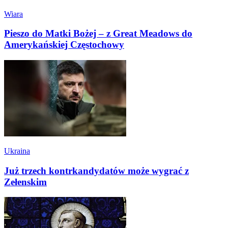
Wiara
Pieszo do Matki Bożej – z Great Meadows do
Amerykańskiej Częstochowy
Ukraina
Już trzech kontrkandydatów może wygrać z
Zełenskim