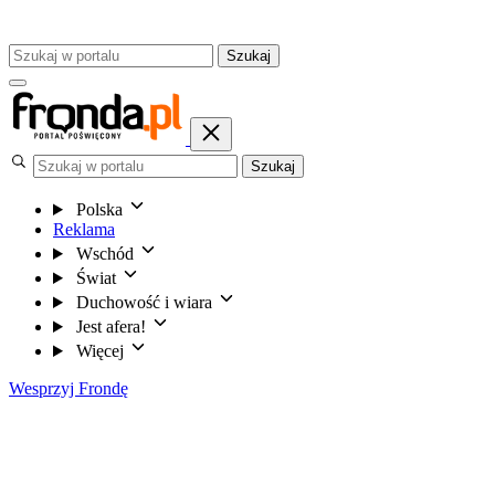
Szukaj
Szukaj
Polska
Reklama
Wschód
Świat
Duchowość i wiara
Jest afera!
Więcej
Wesprzyj Frondę