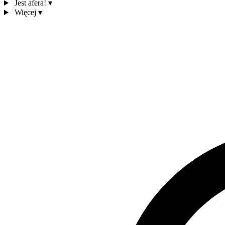
Jest afera!
▾
Więcej
▾