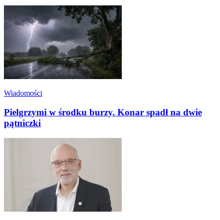
Wiadomości
Pielgrzymi w środku burzy. Konar spadł na dwie
pątniczki