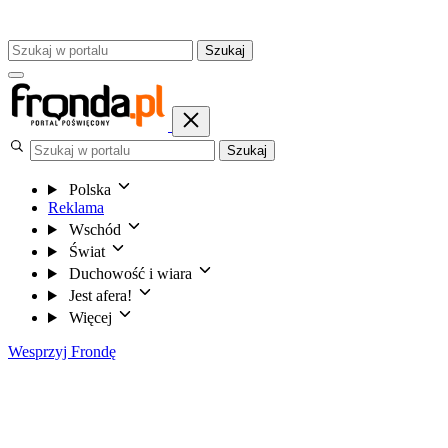
Szukaj
Szukaj
Polska
Reklama
Wschód
Świat
Duchowość i wiara
Jest afera!
Więcej
Wesprzyj Frondę