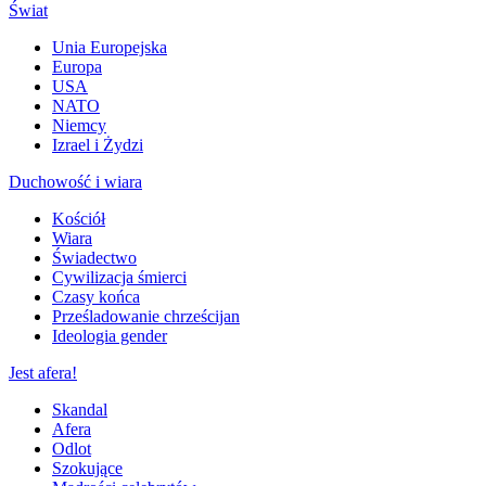
Świat
Unia Europejska
Europa
USA
NATO
Niemcy
Izrael i Żydzi
Duchowość i wiara
Kościół
Wiara
Świadectwo
Cywilizacja śmierci
Czasy końca
Prześladowanie chrześcijan
Ideologia gender
Jest afera!
Skandal
Afera
Odlot
Szokujące