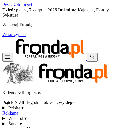
Przejdź do treści
Dzień:
piątek, 7 sierpnia 2026
Imieniny:
Kajetana, Doroty,
Sykstusa
Wspieraj Frondę
Wesprzyj nas
Kalendarz liturgiczny
Piątek XVIII tygodnia okresu zwykłego
Polska
▾
Reklama
Wschód
▾
Świat
▾