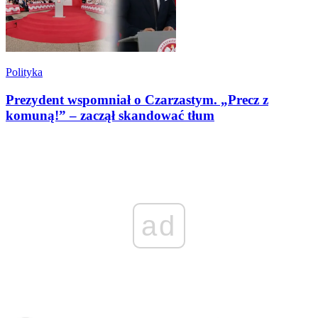
Polityka
Prezydent wspomniał o Czarzastym. „Precz z
komuną!” – zaczął skandować tłum
ad