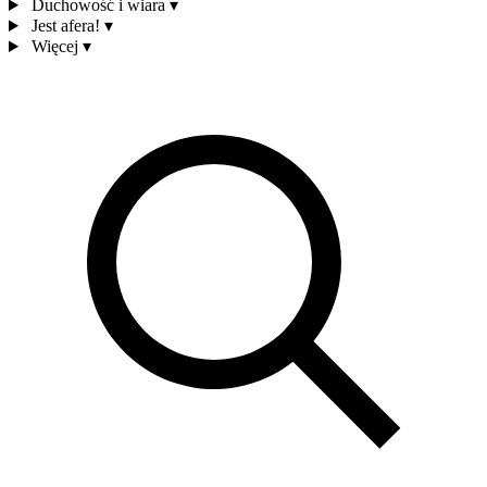
Duchowość i wiara
▾
Jest afera!
▾
Więcej
▾