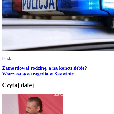
Polska
Zamordował rodzinę, a na końcu siebie?
Wstrząsająca tragedia w Skawinie
Czytaj dalej