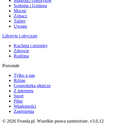
Mądrości celebrytów
Sodoma i Gomora
Mocne
Zobacz
Taśmy
Uwaga
Lifestyle i obyczaje
Kuchnia i przepisy
Zdrowie
Rodzina
Pozostałe
Tylko u nas
Różne
Gospodarka głupcze
Z internetu
Sport
Pilne
Wiadomości
Zagrożenia
© 2026 Fronda.pl. Wszelkie prawa zastrzeżone.
v3.0.12