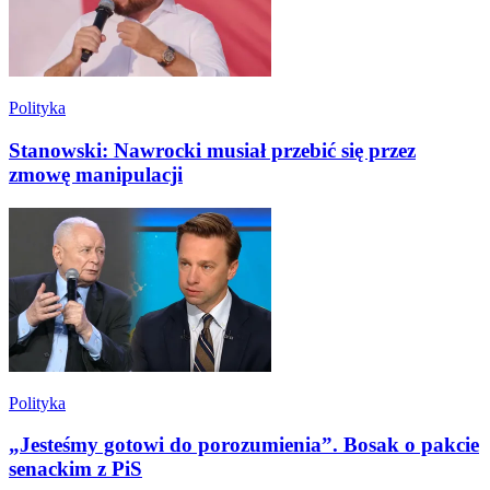
Polityka
Stanowski: Nawrocki musiał przebić się przez
zmowę manipulacji
Polityka
„Jesteśmy gotowi do porozumienia”. Bosak o pakcie
senackim z PiS