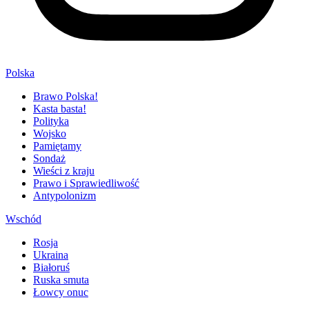
Polska
Brawo Polska!
Kasta basta!
Polityka
Wojsko
Pamiętamy
Sondaż
Wieści z kraju
Prawo i Sprawiedliwość
Antypolonizm
Wschód
Rosja
Ukraina
Białoruś
Ruska smuta
Łowcy onuc