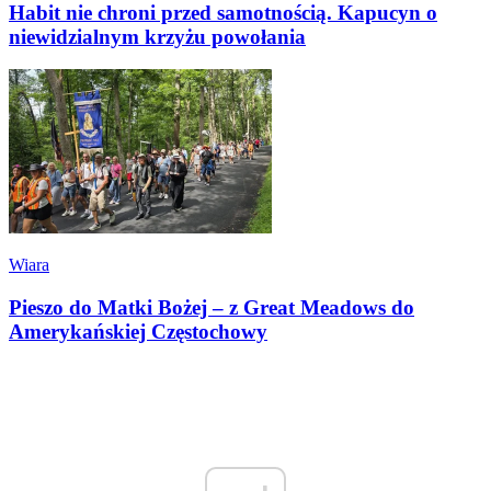
Habit nie chroni przed samotnością. Kapucyn o
niewidzialnym krzyżu powołania
Wiara
Pieszo do Matki Bożej – z Great Meadows do
Amerykańskiej Częstochowy