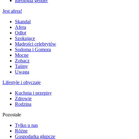
Ideologia gender
Jest afera!
Skandal
Afera
Odlot
Szokujące
Mądrości celebrytów
Sodoma i Gomora
Mocne
Zobacz
Taśmy
Uwaga
Lifestyle i obyczaje
Kuchnia i przepisy
Zdrowie
Rodzina
Pozostałe
Tylko u nas
Różne
Gospodarka głupcze