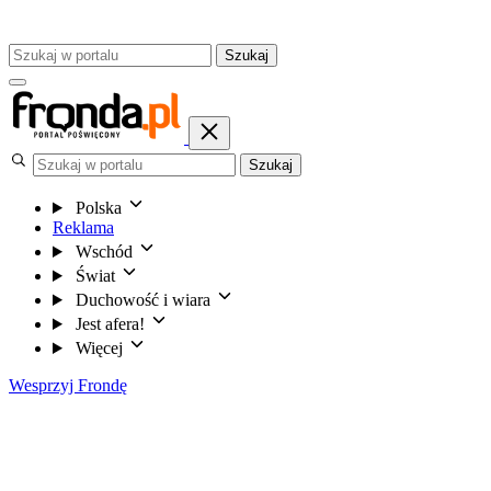
Szukaj
Szukaj
Polska
Reklama
Wschód
Świat
Duchowość i wiara
Jest afera!
Więcej
Wesprzyj Frondę