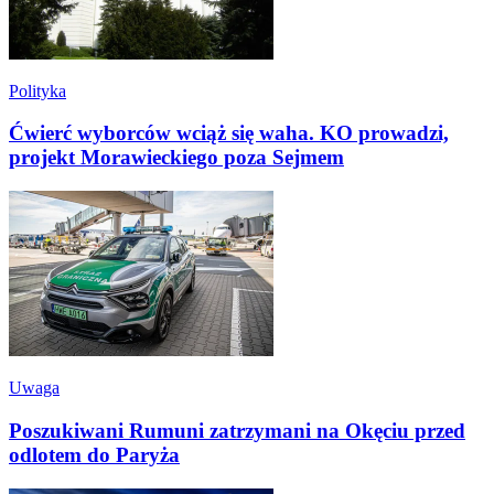
Polityka
Ćwierć wyborców wciąż się waha. KO prowadzi,
projekt Morawieckiego poza Sejmem
Uwaga
Poszukiwani Rumuni zatrzymani na Okęciu przed
odlotem do Paryża