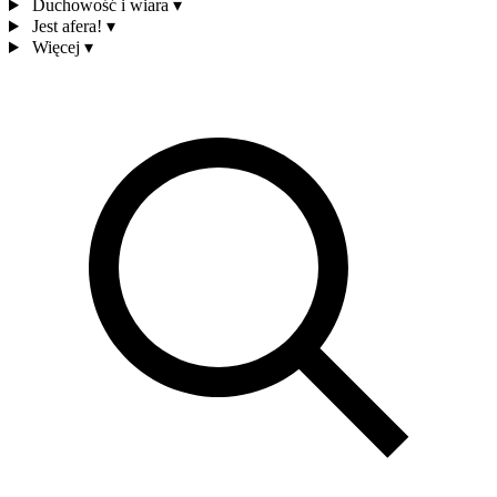
Duchowość i wiara
▾
Jest afera!
▾
Więcej
▾