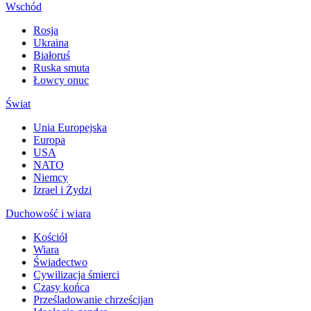
Wschód
Rosja
Ukraina
Białoruś
Ruska smuta
Łowcy onuc
Świat
Unia Europejska
Europa
USA
NATO
Niemcy
Izrael i Żydzi
Duchowość i wiara
Kościół
Wiara
Świadectwo
Cywilizacja śmierci
Czasy końca
Prześladowanie chrześcijan