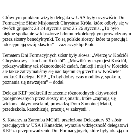
Głównym punktem wizyty delegata w USA były oczywiście Dni
Formacyjne Sióstr Misjonarek Chrystusa Króla, które odbyły się w
dwóch grupach: 23-24 stycznia oraz 25-26 stycznia. „To było
piękne spotkanie w klasztorze i domu rekolekcyjnym prowadzonym
przez siostry benedyktynki. To są polskie siostry, które tu pracują i
udostępniają swój klasztor" – zaznaczył bp Piotr.
Tematem Dni Formacyjnych sióstr były słowa: „Wierzę w Kościół
Chrystusowy – kocham Kościół". „Mówiliśmy czym jest Kościół,
pokazywaliśmy też różnorodność zadań, funkcji i misji w Kościele,
ale także zatrzymaliśmy się nad tajemnicą grzechu w Kościele" –
podkreślił delegat KEP. „To był dobry czas modlitwy, spokoju,
poznania się nawzajem" – dodał.
Delegat KEP podkreślił znaczenie różnorodnych aktywności
podejmowanych przez siostry misjonarki, które „zajmują się
wieloma aktywnościami, prowadzą Dom Samotnej Matki,
przedszkola, katechizują, pracują w zakrystii".
S. Katarzyna Zaremba MChR, przełożona Delegatury 53 sióstr
pracujących w USA i Kanadzie, wyraziła wdzięczność delegatowi
KEP za przeprowadzenie Dni Formacyjnych, które były okazją do