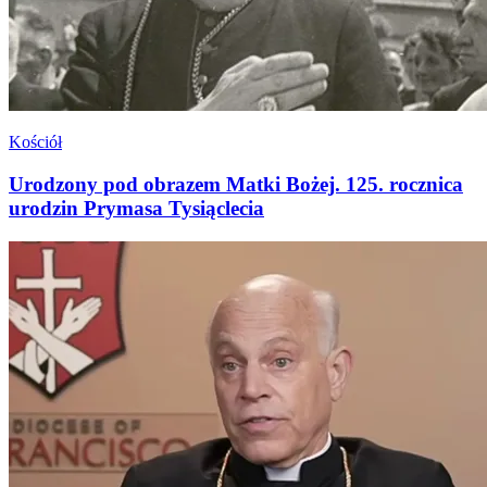
Kościół
Urodzony pod obrazem Matki Bożej. 125. rocznica
urodzin Prymasa Tysiąclecia