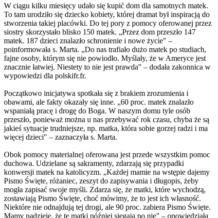
W ciągu kilku miesięcy udało się kupić dom dla samotnych matek.
To tam urodziło się dziecko kobiety, której dramat był inspiracją do
stworzenia takiej placówki. Do tej pory z pomocy oferowanej przez
siostry skorzystało blisko 150 matek. „Przez dom przeszło 147
matek. 187 dzieci znalazło schronienie i nowe życie" –
poinformowała s. Marta. „Do nas trafiało dużo matek po studiach,
fajne osoby, którym się nie powiodło. Myślały, że w Ameryce jest
znacznie łatwiej. Niestety to nie jest prawda" – dodała zakonnica w
wypowiedzi dla polskifr.fr.
Początkowo inicjatywa spotkała się z brakiem zrozumienia i
obawami, ale fakty okazały się inne. „60 proc. matek znalazło
wspaniałą pracę i drogę do Boga. W naszym domu tyle osób
przeszło, ponieważ można u nas przebywać rok czasu, chyba że są
jakieś sytuacje trudniejsze, np. matka, która sobie gorzej radzi i ma
więcej dzieci" – zaznaczyła s. Marta.
Obok pomocy materialnej oferowana jest przede wszystkim pomoc
duchowa. Udzielane są sakramenty, zdarzają się przypadki
konwersji matek na katolicyzm. „Każdej mamie na wstępie dajemy
Pismo Święte, różaniec, zeszyt do zapisywania i długopis, żeby
mogła zapisać swoje myśli. Zdarza się, że matki, które wychodzą,
zostawiają Pismo Święte, choć mówimy, że to jest ich własność.
Niektóre nie odnajdują tej drogi, ale 90 proc. zabiera Pismo Święte.
Mamy nadzieję, że te matki później sięgają po nie" – opowiedziała