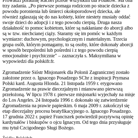
Prowadzi poradnię Rachel przede wszystkim dla Polaków. Ma ona
trzy zadania. „Po pierwsze pomaga rodzicom po stracie dziecka z
powodu poronienia lub śmierci okołoporodowej dziecka, ale
również zgłaszają się do nas kobiety, które niestety musiały oddać
swoje dzieci do adopcji i z tego powodu cierpią. Druga nasza
działalność to pomoc kobietom, które są nakłaniane do aborcji albo
są w tzw. niechcianej ciąży. Staramy się im pomóc w każdym
wymiarze: duchowym, psychologicznym i materialnym. Trzecia
grupa osób, którym pomagamy, to są osoby, które dokonały aborcji
w sposób bezpośredni lub pośredni i z tego powodu cierpią
emocjonalnie i psychicznie" – zaznaczyła s. Maksymiliana w
wypowiedzi dla polskifr.fr.
Zgromadzenie Sióstr Misjonarek dla Polonii Zagranicznej zostało
założone przez o. Ignacego Posadzego SChr z inspiracji Prymasa
Polski kard. Augusta Hlonda. 21 listopada 1959 r. erygowano
Zgromadzenie na prawie diecezjalnym i mianowano pierwszą
przełożoną. W lipcu 1978 r. pierwsze misjonarki wyjechały na misje
do Los Angeles. 24 listopada 1996 r. dokonało się zatwierdzenie
Zgromadzenia na prawie papieskim. 6 maja 2009 r. zakończył się
etap diecezjalny procesu beatyfikacyjnego o. Ignacego Posadzego.
17 grudnia 2022 r. papież Franciszek potwierdził pozytywną opinię
kardynałów i biskupów o ojcu Ignacym. Od tego dnia przysługuje
mu tytuł Czcigodnego Sługi Bożego.
Źródło: Polskifr.fr