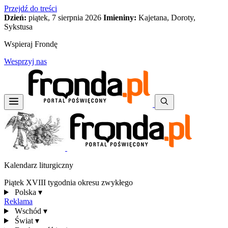
Przejdź do treści
Dzień:
piątek, 7 sierpnia 2026
Imieniny:
Kajetana, Doroty,
Sykstusa
Wspieraj Frondę
Wesprzyj nas
Kalendarz liturgiczny
Piątek XVIII tygodnia okresu zwykłego
Polska
▾
Reklama
Wschód
▾
Świat
▾