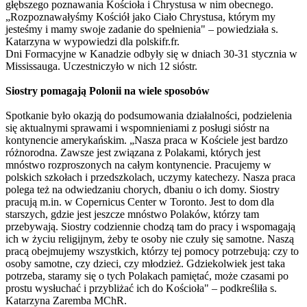
głębszego poznawania Kościoła i Chrystusa w nim obecnego.
„Rozpoznawałyśmy Kościół jako Ciało Chrystusa, którym my
jesteśmy i mamy swoje zadanie do spełnienia" – powiedziała s.
Katarzyna w wypowiedzi dla polskifr.fr.
Dni Formacyjne w Kanadzie odbyły się w dniach 30-31 stycznia w
Mississauga. Uczestniczyło w nich 12 sióstr.
Siostry pomagają Polonii na wiele sposobów
Spotkanie było okazją do podsumowania działalności, podzielenia
się aktualnymi sprawami i wspomnieniami z posługi sióstr na
kontynencie amerykańskim. „Nasza praca w Kościele jest bardzo
różnorodna. Zawsze jest związana z Polakami, których jest
mnóstwo rozproszonych na całym kontynencie. Pracujemy w
polskich szkołach i przedszkolach, uczymy katechezy. Nasza praca
polega też na odwiedzaniu chorych, dbaniu o ich domy. Siostry
pracują m.in. w Copernicus Center w Toronto. Jest to dom dla
starszych, gdzie jest jeszcze mnóstwo Polaków, którzy tam
przebywają. Siostry codziennie chodzą tam do pracy i wspomagają
ich w życiu religijnym, żeby te osoby nie czuły się samotne. Naszą
pracą obejmujemy wszystkich, którzy tej pomocy potrzebują: czy to
osoby samotne, czy dzieci, czy młodzież. Gdziekolwiek jest taka
potrzeba, staramy się o tych Polakach pamiętać, może czasami po
prostu wysłuchać i przybliżać ich do Kościoła" – podkreśliła s.
Katarzyna Zaremba MChR.