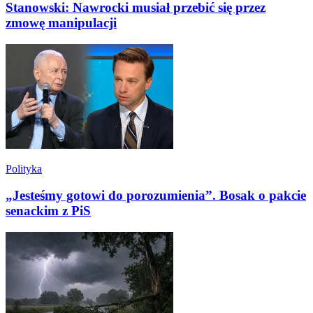
Stanowski: Nawrocki musiał przebić się przez
zmowę manipulacji
Polityka
„Jesteśmy gotowi do porozumienia”. Bosak o pakcie
senackim z PiS