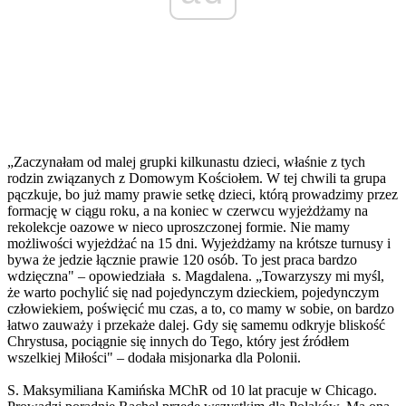
„Zaczynałam od malej grupki kilkunastu dzieci, właśnie z tych
rodzin związanych z Domowym Kościołem. W tej chwili ta grupa
pączkuje, bo już mamy prawie setkę dzieci, którą prowadzimy przez
formację w ciągu roku, a na koniec w czerwcu wyjeżdżamy na
rekolekcje oazowe w nieco uproszczonej formie. Nie mamy
możliwości wyjeżdżać na 15 dni. Wyjeżdżamy na krótsze turnusy i
bywa że jedzie łącznie prawie 120 osób. To jest praca bardzo
wdzięczna" – opowiedziała s. Magdalena. „Towarzyszy mi myśl,
że warto pochylić się nad pojedynczym dzieckiem, pojedynczym
człowiekiem, poświęcić mu czas, a to, co mamy w sobie, on bardzo
łatwo zauważy i przekaże dalej. Gdy się samemu odkryje bliskość
Chrystusa, pociągnie się innych do Tego, który jest źródłem
wszelkiej Miłości" – dodała misjonarka dla Polonii.
S. Maksymiliana Kamińska MChR od 10 lat pracuje w Chicago.