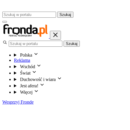
Szukaj
Szukaj
Polska
Reklama
Wschód
Świat
Duchowość i wiara
Jest afera!
Więcej
Wesprzyj Frondę