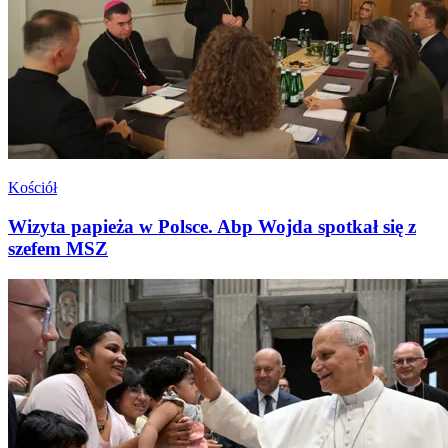
Kościół
Wizyta papieża w Polsce. Abp Wojda spotkał się z
szefem MSZ