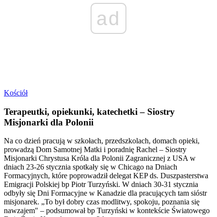
ad
Kościół
Terapeutki, opiekunki, katechetki – Siostry
Misjonarki dla Polonii
Na co dzień pracują w szkołach, przedszkolach, domach opieki,
prowadzą Dom Samotnej Matki i poradnię Rachel – Siostry
Misjonarki Chrystusa Króla dla Polonii Zagranicznej z USA w
dniach 23-26 stycznia spotkały się w Chicago na Dniach
Formacyjnych, które poprowadził delegat KEP ds. Duszpasterstwa
Emigracji Polskiej bp Piotr Turzyński. W dniach 30-31 stycznia
odbyły się Dni Formacyjne w Kanadzie dla pracujących tam sióstr
misjonarek. „To był dobry czas modlitwy, spokoju, poznania się
nawzajem" – podsumował bp Turzyński w kontekście Światowego