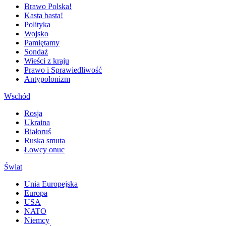
Brawo Polska!
Kasta basta!
Polityka
Wojsko
Pamiętamy
Sondaż
Wieści z kraju
Prawo i Sprawiedliwość
Antypolonizm
Wschód
Rosja
Ukraina
Białoruś
Ruska smuta
Łowcy onuc
Świat
Unia Europejska
Europa
USA
NATO
Niemcy