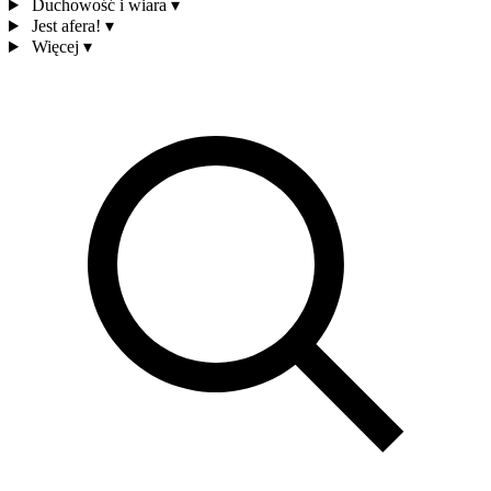
Duchowość i wiara
▾
Jest afera!
▾
Więcej
▾