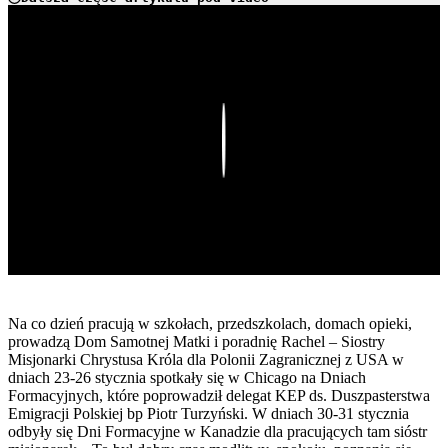
Play
Na co dzień pracują w szkołach, przedszkolach, domach opieki,
prowadzą Dom Samotnej Matki i poradnię Rachel – Siostry
Misjonarki Chrystusa Króla dla Polonii Zagranicznej z USA w
dniach 23-26 stycznia spotkały się w Chicago na Dniach
Formacyjnych, które poprowadził delegat KEP ds. Duszpasterstwa
Emigracji Polskiej bp Piotr Turzyński. W dniach 30-31 stycznia
odbyły się Dni Formacyjne w Kanadzie dla pracujących tam sióstr