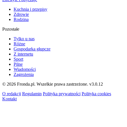
Kuchnia i przepisy
Zdrowie
Rodzina
Pozostałe
Tylko u nas
Różne
Gospodarka głupcze
Z internetu
Sport
Pilne
Wiadomości
Zagrożenia
© 2026 Fronda.pl. Wszelkie prawa zastrzeżone.
v3.0.12
O redakcji
Regulamin
Polityka prywatności
Polityka cookies
Kontakt