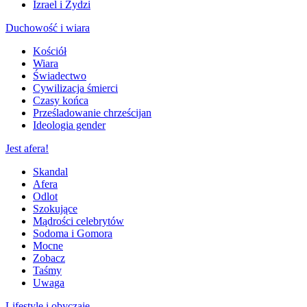
Izrael i Żydzi
Duchowość i wiara
Kościół
Wiara
Świadectwo
Cywilizacja śmierci
Czasy końca
Prześladowanie chrześcijan
Ideologia gender
Jest afera!
Skandal
Afera
Odlot
Szokujące
Mądrości celebrytów
Sodoma i Gomora
Mocne
Zobacz
Taśmy
Uwaga
Lifestyle i obyczaje