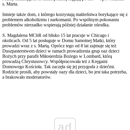
s. Marta.
Istnieje także dom, z którego korzystają małżeństwa borykające się z
problemem alkoholizmu i narkomanii. Po wspólnym pokonaniu
problemów nierzadko wspierają później działanie ośrodka.
S. Magdalena MChR od blisko 15 lat pracuje w Chicago i
okolicach. Od 5 lat posługuje w Domu Samotnej Matki, który
prowadzi wraz z s. Martą. Oprócz tego od 8 lat zajmuje się też
Duszpasterstwem dzieci w ramach prowadzenia grup oaz dzieci
Bożych przy parafii Miłosierdzia Bożego w Lombard, którą
prowadzą Chrystusowcy. Współpracowała też z Kręgami
Domowego Kościoła. Tak zaczęła się jej przygoda z dziećmi.
Rodzicie prosili, aby powstały oazy dla dzieci, bo jest taka potrzeba,
a brakowało moderatorów.
ad