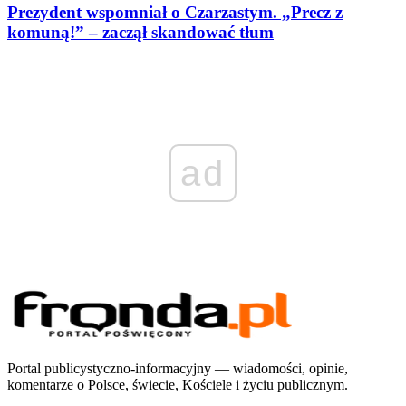
Prezydent wspomniał o Czarzastym. „Precz z
komuną!” – zaczął skandować tłum
ad
Portal publicystyczno-informacyjny — wiadomości, opinie,
komentarze o Polsce, świecie, Kościele i życiu publicznym.