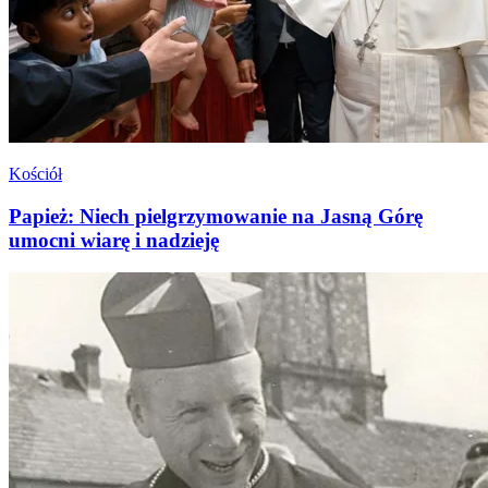
Kościół
Papież: Niech pielgrzymowanie na Jasną Górę
umocni wiarę i nadzieję