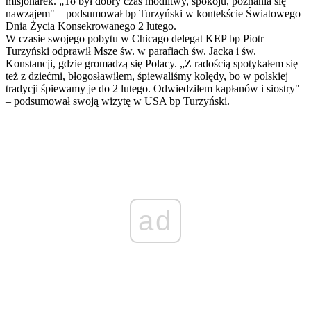
misjonarek. „To był dobry czas modlitwy, spokoju, poznania się
nawzajem" – podsumował bp Turzyński w kontekście Światowego
Dnia Życia Konsekrowanego 2 lutego.
W czasie swojego pobytu w Chicago delegat KEP bp Piotr
Turzyński odprawił Msze św. w parafiach św. Jacka i św.
Konstancji, gdzie gromadzą się Polacy. „Z radością spotykałem się
też z dziećmi, błogosławiłem, śpiewaliśmy kolędy, bo w polskiej
tradycji śpiewamy je do 2 lutego. Odwiedziłem kapłanów i siostry"
– podsumował swoją wizytę w USA bp Turzyński.
ad