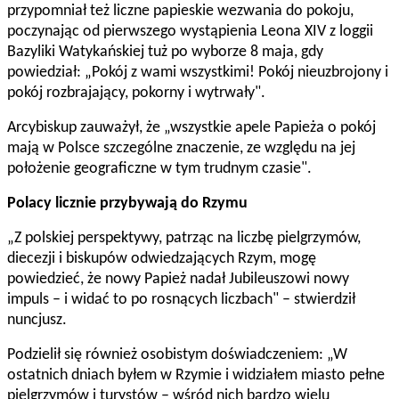
przypomniał też liczne papieskie wezwania do pokoju,
poczynając od pierwszego wystąpienia Leona XIV z loggii
Bazyliki Watykańskiej tuż po wyborze 8 maja, gdy
powiedział: „Pokój z wami wszystkimi! Pokój nieuzbrojony i
pokój rozbrajający, pokorny i wytrwały".
Arcybiskup zauważył, że „wszystkie apele Papieża o pokój
mają w Polsce szczególne znaczenie, ze względu na jej
położenie geograficzne w tym trudnym czasie".
Polacy licznie przybywają do Rzymu
„Z polskiej perspektywy, patrząc na liczbę pielgrzymów,
diecezji i biskupów odwiedzających Rzym, mogę
powiedzieć, że nowy Papież nadał Jubileuszowi nowy
impuls – i widać to po rosnących liczbach" – stwierdził
nuncjusz.
Podzielił się również osobistym doświadczeniem: „W
ostatnich dniach byłem w Rzymie i widziałem miasto pełne
pielgrzymów i turystów – wśród nich bardzo wielu