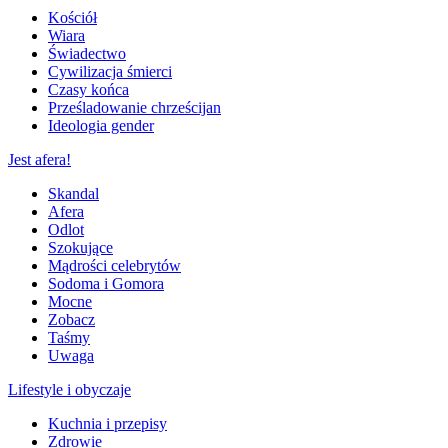
Kościół
Wiara
Świadectwo
Cywilizacja śmierci
Czasy końca
Prześladowanie chrześcijan
Ideologia gender
Jest afera!
Skandal
Afera
Odlot
Szokujące
Mądrości celebrytów
Sodoma i Gomora
Mocne
Zobacz
Taśmy
Uwaga
Lifestyle i obyczaje
Kuchnia i przepisy
Zdrowie