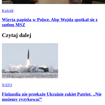
Kościół
Wizyta papieża w Polsce. Abp Wojda spotkał się z
szefem MSZ
Czytaj dalej
NATO
Finlandia nie przekaże Ukrainie rakiet Patriot. „Nie
możemy ryzykować”