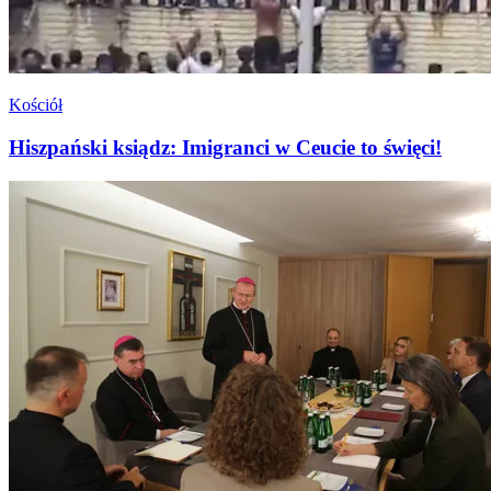
Kościół
Hiszpański ksiądz: Imigranci w Ceucie to święci!