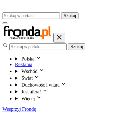
Szukaj
Szukaj
Polska
Reklama
Wschód
Świat
Duchowość i wiara
Jest afera!
Więcej
Wesprzyj Frondę