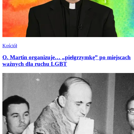
Kościół
O. Martin organizuje… „pielgrzymkę” po miejscach
ważnych dla ruchu LGBT