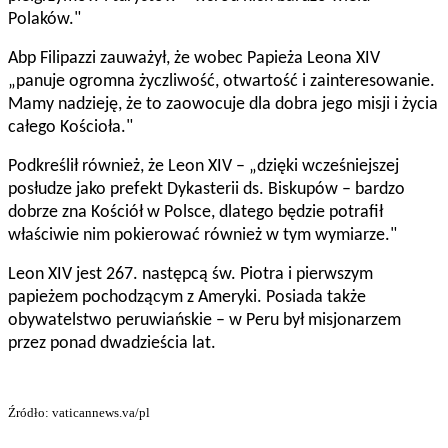
Polaków."
Abp Filipazzi zauważył, że wobec Papieża Leona XIV
„panuje ogromna życzliwość, otwartość i zainteresowanie.
Mamy nadzieję, że to zaowocuje dla dobra jego misji i życia
całego Kościoła."
Podkreślił również, że Leon XIV – „dzięki wcześniejszej
posłudze jako prefekt Dykasterii ds. Biskupów – bardzo
dobrze zna Kościół w Polsce, dlatego będzie potrafił
właściwie nim pokierować również w tym wymiarze."
Leon XIV jest 267. następcą św. Piotra i pierwszym
papieżem pochodzącym z Ameryki. Posiada także
obywatelstwo peruwiańskie – w Peru był misjonarzem
przez ponad dwadzieścia lat.
Źródło: vaticannews.va/pl