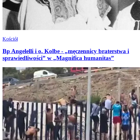
Kościół
Bp Angelelli i o. Kolbe - „męczennicy braterstwa i
sprawiedliwości” w „Magnifica humanitas”