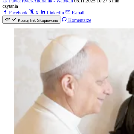
ks. Paweł Rytel-Andrianik - Watykan
08.11.2025 10:27
3 min
czytania
Facebook
X
LinkedIn
E-mail
Komentarze
Kopiuj link
Skopiowano