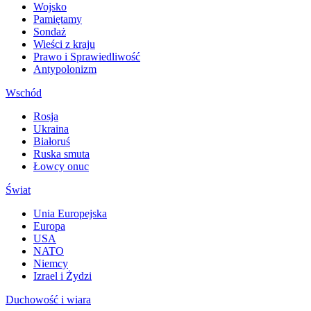
Wojsko
Pamiętamy
Sondaż
Wieści z kraju
Prawo i Sprawiedliwość
Antypolonizm
Wschód
Rosja
Ukraina
Białoruś
Ruska smuta
Łowcy onuc
Świat
Unia Europejska
Europa
USA
NATO
Niemcy
Izrael i Żydzi
Duchowość i wiara