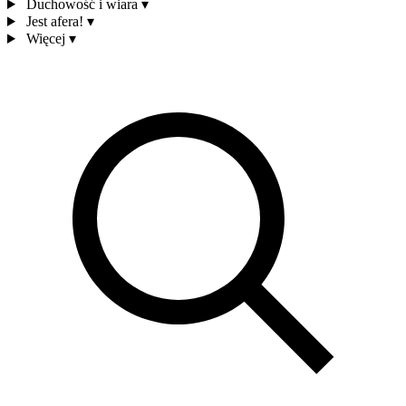
Duchowość i wiara
▾
Jest afera!
▾
Więcej
▾