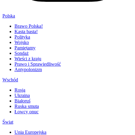
Polska
Brawo Polska!
Kasta basta!
Polityka
Wojsko
Pamiętamy
Sondaż
Wieści z kraju
Prawo i Sprawiedliwość
Antypolonizm
Wschód
Rosja
Ukraina
Białoruś
Ruska smuta
Łowcy onuc
Świat
Unia Europejska