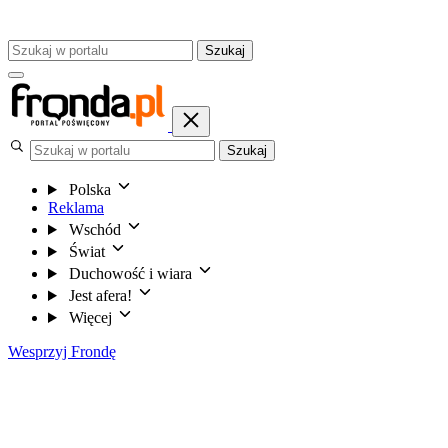
Szukaj
Szukaj
Polska
Reklama
Wschód
Świat
Duchowość i wiara
Jest afera!
Więcej
Wesprzyj Frondę