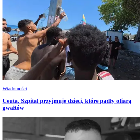
Wiadomości
Ceuta. Szpital przyjmuje dzieci, które padły ofiarą
gwałtów