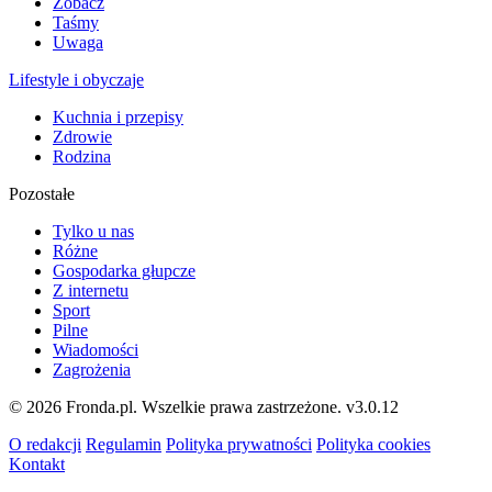
Zobacz
Taśmy
Uwaga
Lifestyle i obyczaje
Kuchnia i przepisy
Zdrowie
Rodzina
Pozostałe
Tylko u nas
Różne
Gospodarka głupcze
Z internetu
Sport
Pilne
Wiadomości
Zagrożenia
© 2026 Fronda.pl. Wszelkie prawa zastrzeżone.
v3.0.12
O redakcji
Regulamin
Polityka prywatności
Polityka cookies
Kontakt