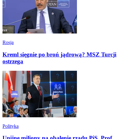
Rosja
Kreml sięgnie po broń jądrową? MSZ Turcji
ostrzega
Polityka
Unijne miliony na obalenie rządu PiS. Prof.