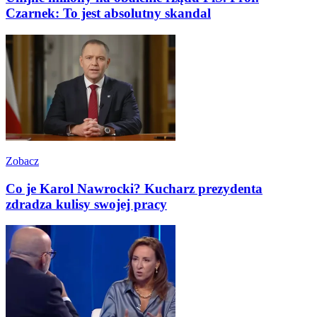
Czarnek: To jest absolutny skandal
Zobacz
Co je Karol Nawrocki? Kucharz prezydenta
zdradza kulisy swojej pracy