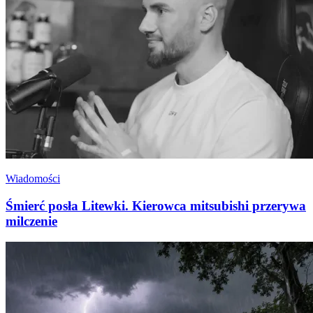
Wiadomości
Śmierć posła Litewki. Kierowca mitsubishi przerywa
milczenie