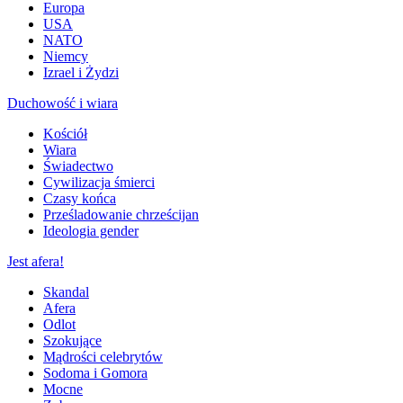
Europa
USA
NATO
Niemcy
Izrael i Żydzi
Duchowość i wiara
Kościół
Wiara
Świadectwo
Cywilizacja śmierci
Czasy końca
Prześladowanie chrześcijan
Ideologia gender
Jest afera!
Skandal
Afera
Odlot
Szokujące
Mądrości celebrytów
Sodoma i Gomora
Mocne