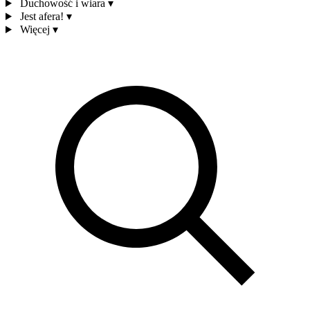
Duchowość i wiara
▾
Jest afera!
▾
Więcej
▾