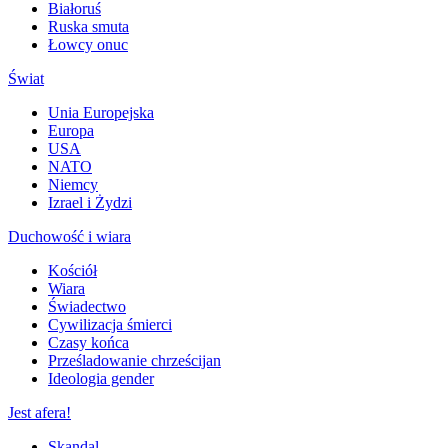
Białoruś
Ruska smuta
Łowcy onuc
Świat
Unia Europejska
Europa
USA
NATO
Niemcy
Izrael i Żydzi
Duchowość i wiara
Kościół
Wiara
Świadectwo
Cywilizacja śmierci
Czasy końca
Prześladowanie chrześcijan
Ideologia gender
Jest afera!
Skandal