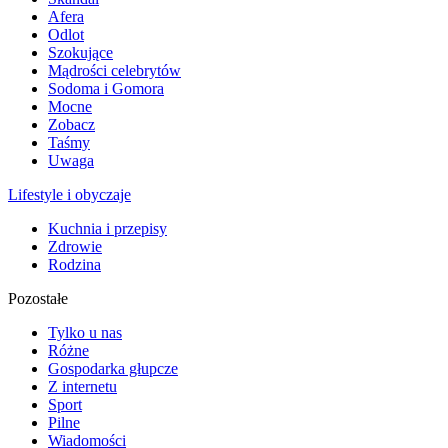
Afera
Odlot
Szokujące
Mądrości celebrytów
Sodoma i Gomora
Mocne
Zobacz
Taśmy
Uwaga
Lifestyle i obyczaje
Kuchnia i przepisy
Zdrowie
Rodzina
Pozostałe
Tylko u nas
Różne
Gospodarka głupcze
Z internetu
Sport
Pilne
Wiadomości