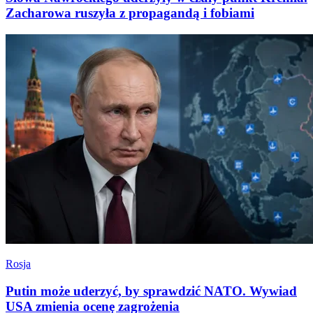
Zacharowa ruszyła z propagandą i fobiami
Rosja
Putin może uderzyć, by sprawdzić NATO. Wywiad
USA zmienia ocenę zagrożenia