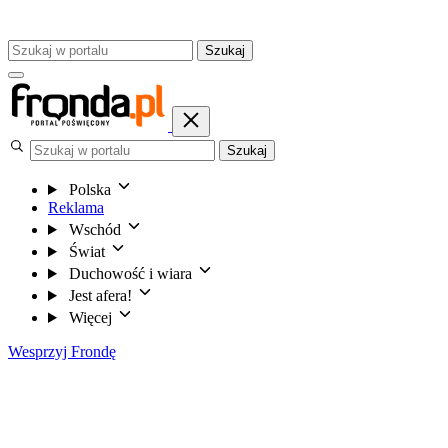
Szukaj
Szukaj
Polska
Reklama
Wschód
Świat
Duchowość i wiara
Jest afera!
Więcej
Wesprzyj Frondę