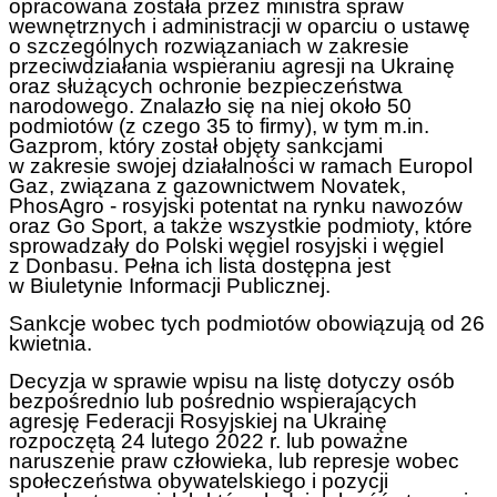
opracowana została przez ministra spraw
wewnętrznych i administracji w oparciu o ustawę
o szczególnych rozwiązaniach w zakresie
przeciwdziałania wspieraniu agresji na Ukrainę
oraz służących ochronie bezpieczeństwa
narodowego. Znalazło się na niej około 50
podmiotów (z czego 35 to firmy), w tym m.in.
Gazprom, który został objęty sankcjami
w zakresie swojej działalności w ramach Europol
Gaz, związana z gazownictwem Novatek,
PhosAgro - rosyjski potentat na rynku nawozów
oraz Go Sport, a także wszystkie podmioty, które
sprowadzały do Polski węgiel rosyjski i węgiel
z Donbasu. Pełna ich lista dostępna jest
w Biuletynie Informacji Publicznej.
Sankcje wobec tych podmiotów obowiązują od 26
kwietnia.
Decyzja w sprawie wpisu na listę dotyczy osób
bezpośrednio lub pośrednio wspierających
agresję Federacji Rosyjskiej na Ukrainę
rozpoczętą 24 lutego 2022 r. lub poważne
naruszenie praw człowieka, lub represje wobec
społeczeństwa obywatelskiego i pozycji