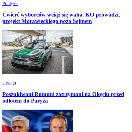
Polityka
Ćwierć wyborców wciąż się waha. KO prowadzi,
projekt Morawieckiego poza Sejmem
Uwaga
Poszukiwani Rumuni zatrzymani na Okęciu przed
odlotem do Paryża