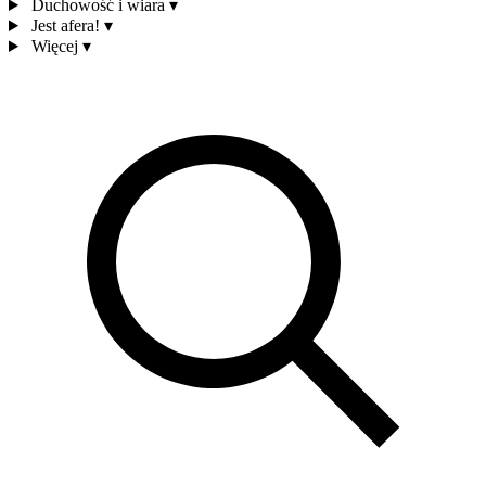
Duchowość i wiara
▾
Jest afera!
▾
Więcej
▾