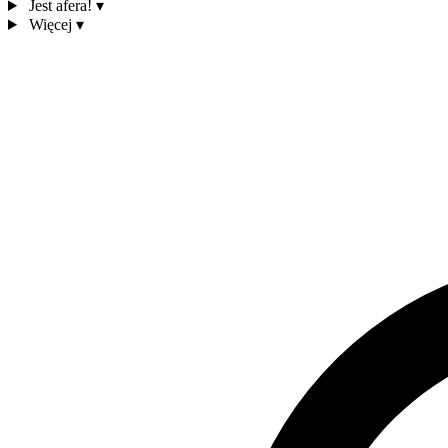
Jest afera!
▾
Więcej
▾