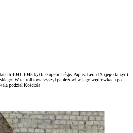
W latach 1041-1048 był biskupem Liège. Papież Leon IX (jego kuzyn)
ymskiego. W tej roli towarzyszył papieżowi w jego wędrówkach po
wała podział Kościoła.