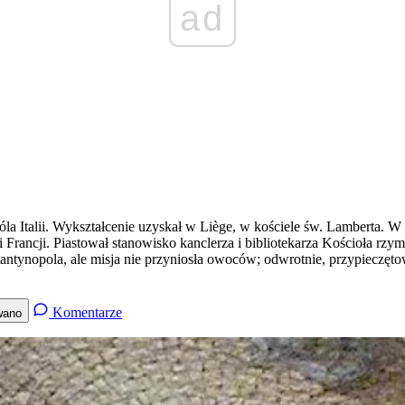
ad
óla Italii. Wykształcenie uzyskał w Liège, w kościele św. Lamberta. 
 Francji. Piastował stanowisko kanclerza i bibliotekarza Kościoła rz
ntynopola, ale misja nie przyniosła owoców; odwrotnie, przypieczęto
Komentarze
wano