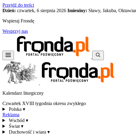
Przejdź do treści
Dzień:
czwartek, 6 sierpnia 2026
Imieniny:
Sławy, Jakuba, Oktawia
Wspieraj Frondę
Wesprzyj nas
Kalendarz liturgiczny
Czwartek XVIII tygodnia okresu zwykłego
Polska
▾
Reklama
Wschód
▾
Świat
▾
Duchowość i wiara
▾