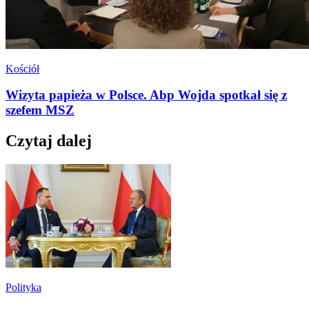
Kościół
Wizyta papieża w Polsce. Abp Wojda spotkał się z
szefem MSZ
Czytaj dalej
Polityka