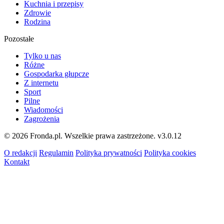
Kuchnia i przepisy
Zdrowie
Rodzina
Pozostałe
Tylko u nas
Różne
Gospodarka głupcze
Z internetu
Sport
Pilne
Wiadomości
Zagrożenia
© 2026 Fronda.pl. Wszelkie prawa zastrzeżone.
v3.0.12
O redakcji
Regulamin
Polityka prywatności
Polityka cookies
Kontakt