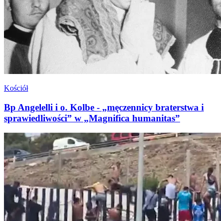
Kościół
Bp Angelelli i o. Kolbe - „męczennicy braterstwa i
sprawiedliwości” w „Magnifica humanitas”