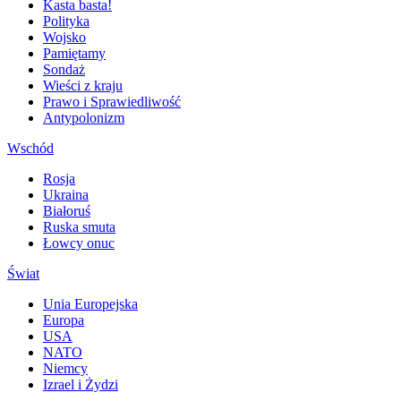
Kasta basta!
Polityka
Wojsko
Pamiętamy
Sondaż
Wieści z kraju
Prawo i Sprawiedliwość
Antypolonizm
Wschód
Rosja
Ukraina
Białoruś
Ruska smuta
Łowcy onuc
Świat
Unia Europejska
Europa
USA
NATO
Niemcy
Izrael i Żydzi