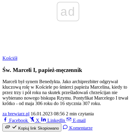
ad
Kościół
Św. Marceli I, papież-męczennik
Marceli był synem Benedykta. Jako archiprezbiter odgrywał
kluczową rolę w Kościele po śmierci papieża Marcelina, kiedy to
przez trzy i pół roku na skutek prześladowań chrześcijan nie
wybierano nowego biskupa Rzymu. Pontyfikat Marcelego I trwał
krótko - od maja 306 roku do 16 stycznia 307 roku.
za brewiarz.pl
16.01.2023 08:56
2 min czytania
Facebook
X
LinkedIn
E-mail
Komentarze
Kopiuj link
Skopiowano