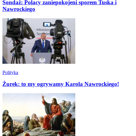
Sondaż: Polacy zaniepokojeni sporem Tuska i
Nawrockiego
Polityka
Żurek: to my ogrywamy Karola Nawrockiego!