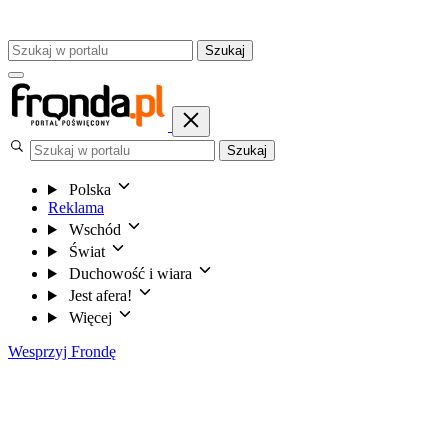
Szukaj
Szukaj
Polska
Reklama
Wschód
Świat
Duchowość i wiara
Jest afera!
Więcej
Wesprzyj Frondę