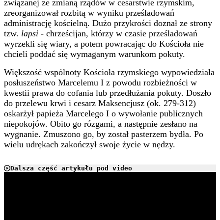
związanej ze zmianą rządów w cesarstwie rzymskim,
zreorganizował rozbitą w wyniku prześladowań
administrację kościelną. Dużo przykrości doznał ze strony
tzw.
lapsi
- chrześcijan, którzy w czasie prześladowań
wyrzekli się wiary, a potem powracając do Kościoła nie
chcieli poddać się wymaganym warunkom pokuty.
Większość wspólnoty Kościoła rzymskiego wypowiedziała
posłuszeństwo Marcelemu I z powodu rozbieżności w
kwestii prawa do cofania lub przedłużania pokuty. Doszło
do przelewu krwi i cesarz Maksencjusz (ok. 279-312)
oskarżył papieża Marcelego I o wywołanie publicznych
niepokojów. Obito go rózgami, a następnie zesłano na
wygnanie. Zmuszono go, by został pasterzem bydła. Po
wielu udrękach zakończył swoje życie w nędzy.
Dalsza część artykułu pod video