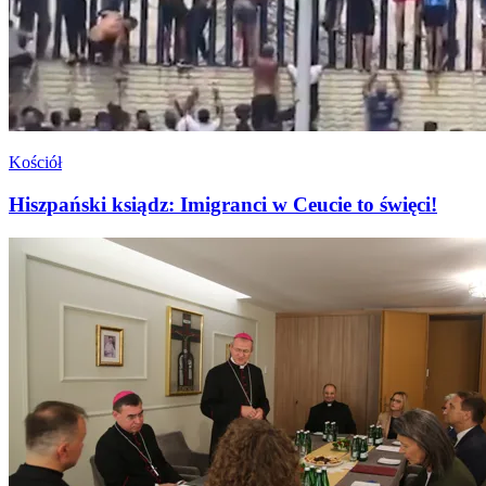
Kościół
Hiszpański ksiądz: Imigranci w Ceucie to święci!