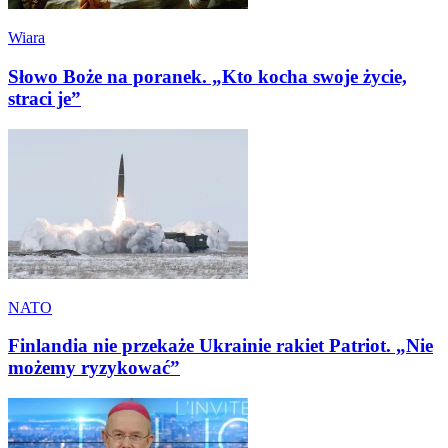
Wiara
Słowo Boże na poranek. „Kto kocha swoje życie,
straci je”
NATO
Finlandia nie przekaże Ukrainie rakiet Patriot. „Nie
możemy ryzykować”