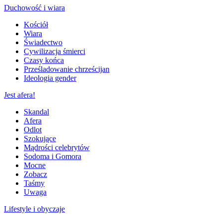
Duchowość i wiara
Kościół
Wiara
Świadectwo
Cywilizacja śmierci
Czasy końca
Prześladowanie chrześcijan
Ideologia gender
Jest afera!
Skandal
Afera
Odlot
Szokujące
Mądrości celebrytów
Sodoma i Gomora
Mocne
Zobacz
Taśmy
Uwaga
Lifestyle i obyczaje