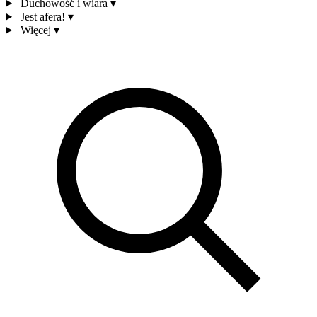
Duchowość i wiara
▾
Jest afera!
▾
Więcej
▾