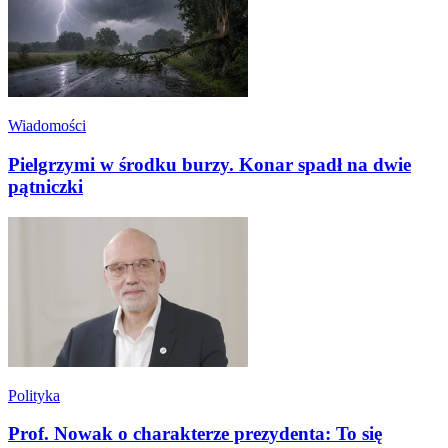
Wiadomości
Pielgrzymi w środku burzy. Konar spadł na dwie
pątniczki
Polityka
Prof. Nowak o charakterze prezydenta: To się