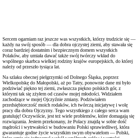
Sercem ogarniam raz jeszcze was wszystkich, którzy trudzicie się —
każdy na swój sposób — dla dobra ojczystej ziemi, aby stawała się
coraz bardziej dostatnim i bezpiecznym domem wszystkich
Polaków, aby umiała dawać także swój twórczy wkład do
wspólnego skarbca wielkiej rodziny krajów europejskich, do której
należy od przeszło tysiąca lat.
Na szlaku obecnej pielgrzymki od Dolnego Śląska, poprzez
Wielkopolskę do Małopolski, aż po Tatry, ponownie dane mi było
podziwiać piękno tej ziemi, zwłaszcza piękno polskich gór, z
którymi tak się zżyłem od czasów mojej młodości. Widziałem
zachodzące w mojej Ojczyźnie zmiany. Podziwiałem
przedsiębiorczość moich rodaków, ich twórczą inicjatywę i wolę
pracy dla dobra Ojczyzny. Tego wszystkiego z całego serca wam
gratuluję! Oczywiście, jest też wiele problemów, które domagają się
rozwiązania. Jestem przekonany, że Polacy znajdą w sobie dość
mądrości i wytrwałości w budowaniu Polski sprawiedliwej, która
gwarantuje godne życie wszystkim swym obywatelom — Polski,