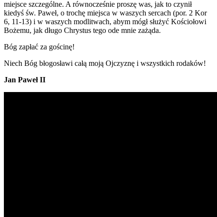
miejsce szczególne. A równocześnie proszę was, jak to czynił
kiedyś św. Paweł, o trochę miejsca w waszych sercach (por. 2 Kor
6, 11-13) i w waszych modlitwach, abym mógł służyć Kościołowi
Bożemu, jak długo Chrystus tego ode mnie zażąda.
Bóg zapłać za gościnę!
Niech Bóg błogosławi całą moją Ojczyznę i wszystkich rodaków!
Jan Paweł II