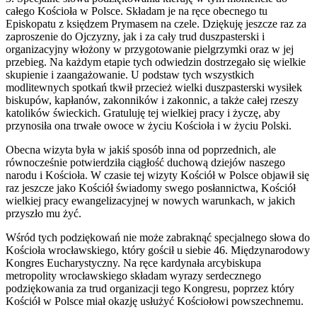
całego Kościoła w Polsce. Składam je na ręce obecnego tu
Episkopatu z księdzem Prymasem na czele. Dziękuję jeszcze raz za
zaproszenie do Ojczyzny, jak i za cały trud duszpasterski i
organizacyjny włożony w przygotowanie pielgrzymki oraz w jej
przebieg. Na każdym etapie tych odwiedzin dostrzegało się wielkie
skupienie i zaangażowanie. U podstaw tych wszystkich
modlitewnych spotkań tkwił przecież wielki duszpasterski wysiłek
biskupów, kapłanów, zakonników i zakonnic, a także całej rzeszy
katolików świeckich. Gratuluję tej wielkiej pracy i życzę, aby
przynosiła ona trwałe owoce w życiu Kościoła i w życiu Polski.
Obecna wizyta była w jakiś sposób inna od poprzednich, ale
równocześnie potwierdziła ciągłość duchową dziejów naszego
narodu i Kościoła. W czasie tej wizyty Kościół w Polsce objawił się
raz jeszcze jako Kościół świadomy swego posłannictwa, Kościół
wielkiej pracy ewangelizacyjnej w nowych warunkach, w jakich
przyszło mu żyć.
Wśród tych podziękowań nie może zabraknąć specjalnego słowa do
Kościoła wrocławskiego, który gościł u siebie 46. Międzynarodowy
Kongres Eucharystyczny. Na ręce kardynała arcybiskupa
metropolity wrocławskiego składam wyrazy serdecznego
podziękowania za trud organizacji tego Kongresu, poprzez który
Kościół w Polsce miał okazję usłużyć Kościołowi powszechnemu.