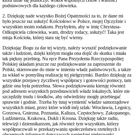
która umie się jednoczyć wokół wspólnych celów i wartości
podstawowych dla każdego człowieka.
2. Dziękuję nade wszystko Bożej Opatrzności za to, że dane mi
było jeszcze raz usłużyć Kościołowi w Polsce, mojej Ojczyźnie i
wszystkim moim rodakom. Przybyłem, aby w imię Chrystusa-
Odkupiciela człowieka, wam, drodzy rodacy, usłużyć! Taka jest
misja Kościoła, której stara się być wierny.
Dziękując Bogu za dar tej wizyty, należy wyrazić podziękowanie
także i ludziom, dzięki którym mogła ona dojść do skutku i miała
tak piękny przebieg. Na ręce Pana Prezydenta Rzeczypospolitej
Polskiej składam jeszcze raz podziękowanie za zaproszenie do
Polski, skierowane do mnie w imieniu władz państwowych, a także
za wkład w pomyślną realizację tej pielgrzymki. Bardzo dziękuję za
wszystkie przejawy życzliwej współpracy i gotowości pomocy, tam
gdzie ona była potrzebna. Słowa podziękowania kieruję również
pod adresem wszystkich przedstawicieli władz lokalnych, które nie
szczędziły trudu i środków, aby odwiedziny mogły przebiegać
sprawnie i godnie. Trzeba by tutaj wymienić władze samorządowe
wszystkich miast, przez które wiódł mój szlak: Wrocławia, Legnicy,
Gorzowa, Gniezna, Poznania, Kalisza, Częstochowy, Zakopanego,
Ludźmierza, Krakowa, Dukli i Krosna. Dziękuję także radiu,
telewizji i dziennikarzom, jak również tym wszystkim, którzy
współpracowali w przekazywaniu społeczeństwu rzetelnych i
obszernych informacji dotyczących papieskiej pielgrzymki.