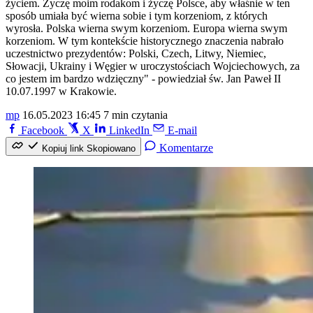
życiem. Życzę moim rodakom i życzę Polsce, aby właśnie w ten
sposób umiała być wierna sobie i tym korzeniom, z których
wyrosła. Polska wierna swym korzeniom. Europa wierna swym
korzeniom. W tym kontekście historycznego znaczenia nabrało
uczestnictwo prezydentów: Polski, Czech, Litwy, Niemiec,
Słowacji, Ukrainy i Węgier w uroczystościach Wojciechowych, za
co jestem im bardzo wdzięczny" - powiedział św. Jan Paweł II
10.07.1997 w Krakowie.
mp
16.05.2023 16:45
7 min czytania
Facebook
X
LinkedIn
E-mail
Komentarze
Kopiuj link
Skopiowano