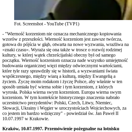
Fot. Screenshot - YouTube (TVP1)
- "Wierność korzeniom nie oznacza mechanicznego kopiowania
wzorów z przeszłości. Wierność korzeniom jest zawsze twórcza,
gotowa do pójścia w głąb, otwarta na nowe wyzwania, wrażliwa na
«znaki czasu». Wyraża się ona także w trosce o rozwój rodzimej
kultury, w której wątek chrześcijański obecny był od samego
początku. Wierność korzeniom oznacza nade wszystko umiejętność
budowania organicznej więzi między odwiecznymi wartościami,
które tyle razy sprawdziły się w historii, a wyzwaniami świata
współczesnego, między wiarą a kulturą, między Ewangelią a
życiem. Życzę moim rodakom i życzę Polsce, aby właśnie w ten
sposób umiała być wierna sobie i tym korzeniom, z których
wyrosła. Polska wierna swym korzeniom. Europa wierna swym
korzeniom. W tym kontekście historycznego znaczenia nabrało
uczestnictwo prezydentów: Polski, Czech, Litwy, Niemiec,
Słowacji, Ukrainy i Węgier w uroczystościach Wojciechowych, za
co jestem im bardzo wdzięczny" - powiedział św. Jan Paweł II
10.07.1997 w Krakowie.
Kraków, 10.07.1997. Przemówienie pożegnalne na lotnisku