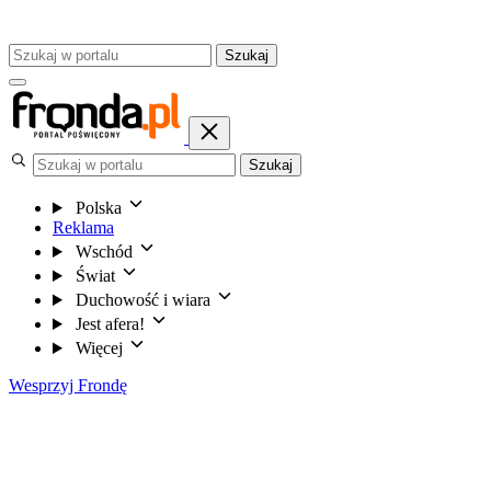
Szukaj
Szukaj
Polska
Reklama
Wschód
Świat
Duchowość i wiara
Jest afera!
Więcej
Wesprzyj Frondę