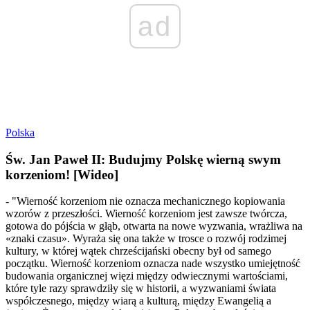
ad
Polska
Św. Jan Paweł II: Budujmy Polskę wierną swym
korzeniom! [Wideo]
- "Wierność korzeniom nie oznacza mechanicznego kopiowania
wzorów z przeszłości. Wierność korzeniom jest zawsze twórcza,
gotowa do pójścia w głąb, otwarta na nowe wyzwania, wrażliwa na
«znaki czasu». Wyraża się ona także w trosce o rozwój rodzimej
kultury, w której wątek chrześcijański obecny był od samego
początku. Wierność korzeniom oznacza nade wszystko umiejętność
budowania organicznej więzi między odwiecznymi wartościami,
które tyle razy sprawdziły się w historii, a wyzwaniami świata
współczesnego, między wiarą a kulturą, między Ewangelią a