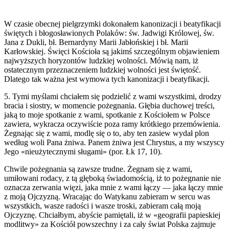
W czasie obecnej pielgrzymki dokonałem kanonizacji i beatyfikacji
świętych i błogosławionych Polaków: św. Jadwigi Królowej, św.
Jana z Dukli, bł. Bernardyny Marii Jabłońskiej i bł. Marii
Karłowskiej. Święci Kościoła są jakimś szczególnym objawieniem
najwyższych horyzontów ludzkiej wolności. Mówią nam, iż
ostatecznym przeznaczeniem ludzkiej wolności jest świętość.
Dlatego tak ważna jest wymowa tych kanonizacji i beatyfikacji.
5. Tymi myślami chciałem się podzielić z wami wszystkimi, drodzy
bracia i siostry, w momencie pożegnania. Głębia duchowej treści,
jaką to moje spotkanie z wami, spotkanie z Kościołem w Polsce
zawiera, wykracza oczywiście poza ramy krótkiego przemówienia.
Żegnając się z wami, modlę się o to, aby ten zasiew wydał plon
według woli Pana żniwa. Panem żniwa jest Chrystus, a my wszyscy
Jego «nieużytecznymi sługami» (por. Łk 17, 10).
Chwile pożegnania są zawsze trudne. Żegnam się z wami,
umiłowani rodacy, z tą głęboką świadomością, iż to pożegnanie nie
oznacza zerwania więzi, jaka mnie z wami łączy — jaka łączy mnie
z moją Ojczyzną. Wracając do Watykanu zabieram w sercu was
wszystkich, wasze radości i wasze troski, zabieram całą moją
Ojczyznę. Chciałbym, abyście pamiętali, iż w «geografii papieskiej
modlitwy» za Kościół powszechny i za cały świat Polska zajmuje