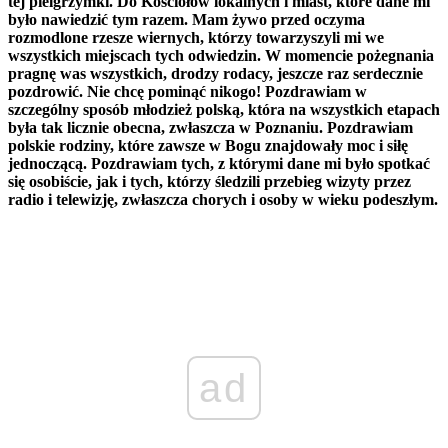
tej pielgrzymki. Do Kościołów lokalnych i miast, które dane mi
było nawiedzić tym razem. Mam żywo przed oczyma
rozmodlone rzesze wiernych, którzy towarzyszyli mi we
wszystkich miejscach tych odwiedzin. W momencie pożegnania
pragnę was wszystkich, drodzy rodacy, jeszcze raz serdecznie
pozdrowić. Nie chcę pominąć nikogo! Pozdrawiam w
szczególny sposób młodzież polską, która na wszystkich etapach
była tak licznie obecna, zwłaszcza w Poznaniu. Pozdrawiam
polskie rodziny, które zawsze w Bogu znajdowały moc i siłę
jednoczącą. Pozdrawiam tych, z którymi dane mi było spotkać
się osobiście, jak i tych, którzy śledzili przebieg wizyty przez
radio i telewizję, zwłaszcza chorych i osoby w wieku podeszłym.
ad