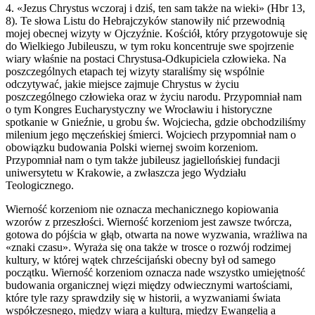
4. «Jezus Chrystus wczoraj i dziś, ten sam także na wieki» (Hbr 13,
8). Te słowa Listu do Hebrajczyków stanowiły nić przewodnią
mojej obecnej wizyty w Ojczyźnie. Kościół, który przygotowuje się
do Wielkiego Jubileuszu, w tym roku koncentruje swe spojrzenie
wiary właśnie na postaci Chrystusa-Odkupiciela człowieka. Na
poszczególnych etapach tej wizyty staraliśmy się wspólnie
odczytywać, jakie miejsce zajmuje Chrystus w życiu
poszczególnego człowieka oraz w życiu narodu. Przypomniał nam
o tym Kongres Eucharystyczny we Wrocławiu i historyczne
spotkanie w Gnieźnie, u grobu św. Wojciecha, gdzie obchodziliśmy
milenium jego męczeńskiej śmierci. Wojciech przypomniał nam o
obowiązku budowania Polski wiernej swoim korzeniom.
Przypomniał nam o tym także jubileusz jagiellońskiej fundacji
uniwersytetu w Krakowie, a zwłaszcza jego Wydziału
Teologicznego.
Wierność korzeniom nie oznacza mechanicznego kopiowania
wzorów z przeszłości. Wierność korzeniom jest zawsze twórcza,
gotowa do pójścia w głąb, otwarta na nowe wyzwania, wrażliwa na
«znaki czasu». Wyraża się ona także w trosce o rozwój rodzimej
kultury, w której wątek chrześcijański obecny był od samego
początku. Wierność korzeniom oznacza nade wszystko umiejętność
budowania organicznej więzi między odwiecznymi wartościami,
które tyle razy sprawdziły się w historii, a wyzwaniami świata
współczesnego, między wiarą a kulturą, między Ewangelią a