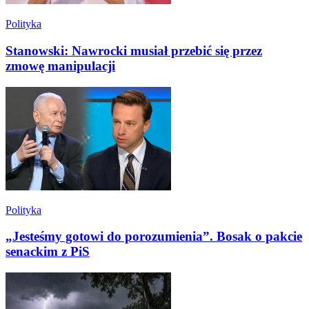
Polityka
Stanowski: Nawrocki musiał przebić się przez
zmowę manipulacji
Polityka
„Jesteśmy gotowi do porozumienia”. Bosak o pakcie
senackim z PiS