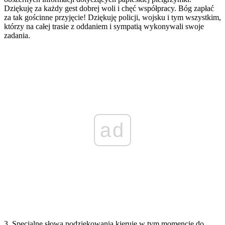
Dziękuję za każdy gest dobrej woli i chęć współpracy. Bóg zapłać
za tak gościnne przyjęcie! Dziękuję policji, wojsku i tym wszystkim,
którzy na całej trasie z oddaniem i sympatią wykonywali swoje
zadania.
ad
3. Specjalne słowa podziękowania kieruję w tym momencie do