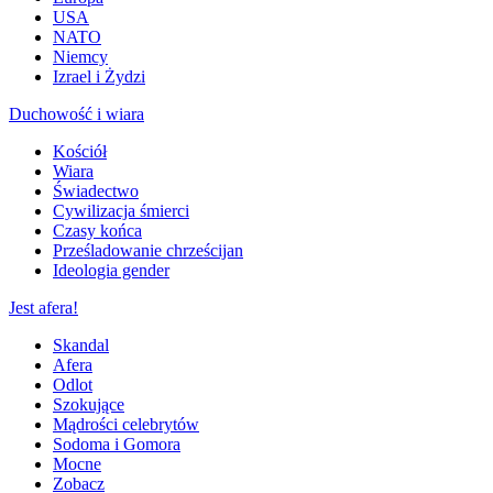
USA
NATO
Niemcy
Izrael i Żydzi
Duchowość i wiara
Kościół
Wiara
Świadectwo
Cywilizacja śmierci
Czasy końca
Prześladowanie chrześcijan
Ideologia gender
Jest afera!
Skandal
Afera
Odlot
Szokujące
Mądrości celebrytów
Sodoma i Gomora
Mocne
Zobacz