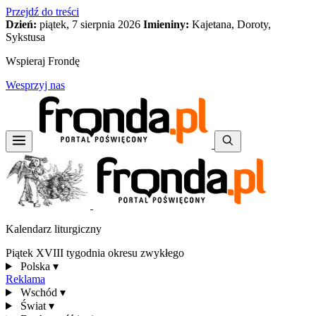
Przejdź do treści
Dzień:
piątek, 7 sierpnia 2026
Imieniny:
Kajetana, Doroty,
Sykstusa
Wspieraj Frondę
Wesprzyj nas
Kalendarz liturgiczny
Piątek XVIII tygodnia okresu zwykłego
Polska
▾
Reklama
Wschód
▾
Świat
▾