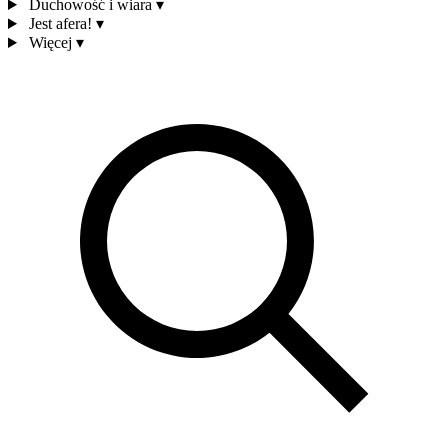
Duchowość i wiara
▾
Jest afera!
▾
Więcej
▾