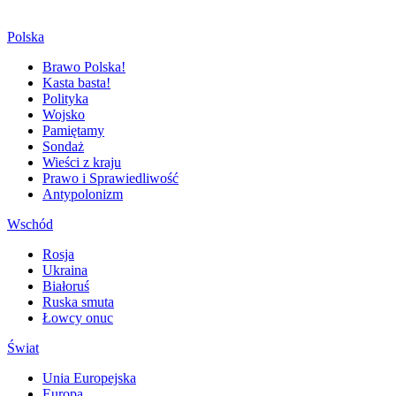
Polska
Brawo Polska!
Kasta basta!
Polityka
Wojsko
Pamiętamy
Sondaż
Wieści z kraju
Prawo i Sprawiedliwość
Antypolonizm
Wschód
Rosja
Ukraina
Białoruś
Ruska smuta
Łowcy onuc
Świat
Unia Europejska
Europa