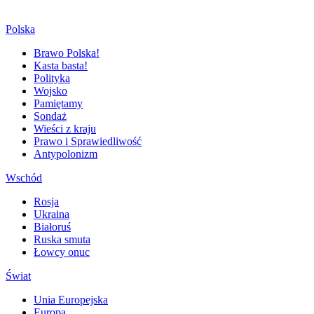
Polska
Brawo Polska!
Kasta basta!
Polityka
Wojsko
Pamiętamy
Sondaż
Wieści z kraju
Prawo i Sprawiedliwość
Antypolonizm
Wschód
Rosja
Ukraina
Białoruś
Ruska smuta
Łowcy onuc
Świat
Unia Europejska
Europa