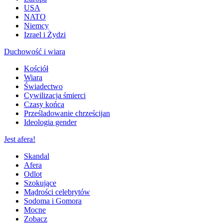
USA
NATO
Niemcy
Izrael i Żydzi
Duchowość i wiara
Kościół
Wiara
Świadectwo
Cywilizacja śmierci
Czasy końca
Prześladowanie chrześcijan
Ideologia gender
Jest afera!
Skandal
Afera
Odlot
Szokujące
Mądrości celebrytów
Sodoma i Gomora
Mocne
Zobacz