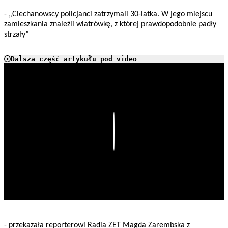
- „Ciechanowscy policjanci zatrzymali 30-latka. W jego miejscu
zamieszkania znaleźli wiatrówkę, z której prawdopodobnie padły
strzały”
Dalsza część artykułu pod video
Play
- przekazała reporterowi Radia ZET Magda Zarembska z