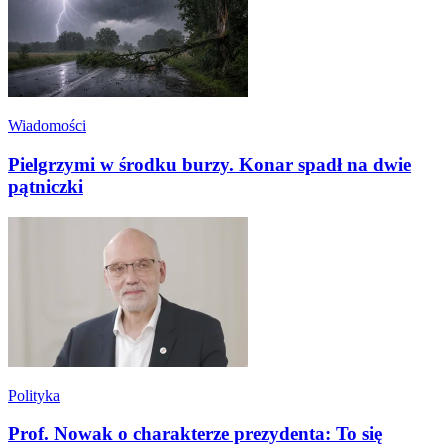
Wiadomości
Pielgrzymi w środku burzy. Konar spadł na dwie
pątniczki
Polityka
Prof. Nowak o charakterze prezydenta: To się