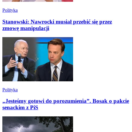
Polityka
Stanowski: Nawrocki musiał przebić się przez
zmowę manipulacji
Polityka
„Jesteśmy gotowi do porozumienia”. Bosak o pakcie
senackim z PiS