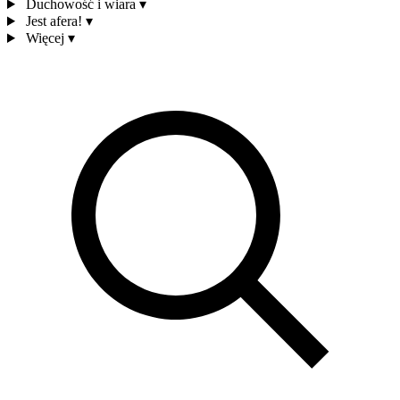
Duchowość i wiara
▾
Jest afera!
▾
Więcej
▾