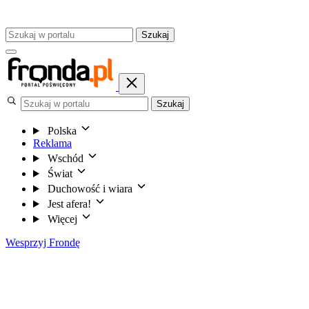
Szukaj
Szukaj
Polska
Reklama
Wschód
Świat
Duchowość i wiara
Jest afera!
Więcej
Wesprzyj Frondę