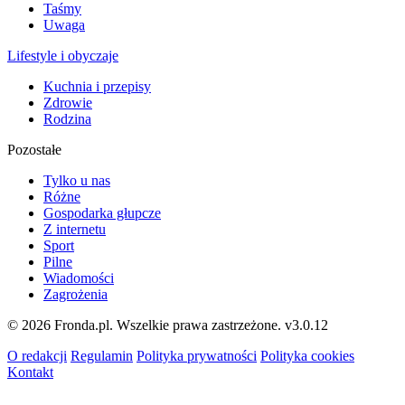
Taśmy
Uwaga
Lifestyle i obyczaje
Kuchnia i przepisy
Zdrowie
Rodzina
Pozostałe
Tylko u nas
Różne
Gospodarka głupcze
Z internetu
Sport
Pilne
Wiadomości
Zagrożenia
© 2026 Fronda.pl. Wszelkie prawa zastrzeżone.
v3.0.12
O redakcji
Regulamin
Polityka prywatności
Polityka cookies
Kontakt