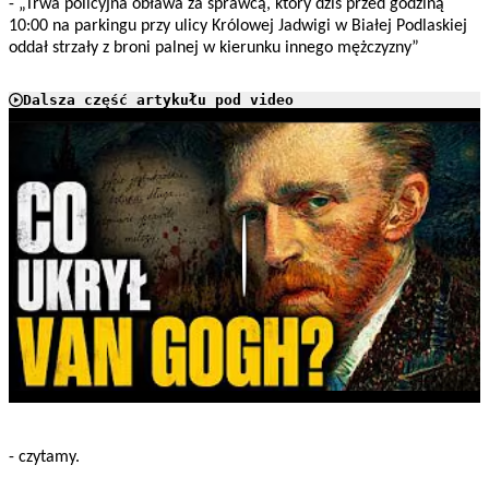
- „Trwa policyjna obława za sprawcą, który dziś przed godziną
10:00 na parkingu przy ulicy Królowej Jadwigi w Białej Podlaskiej
oddał strzały z broni palnej w kierunku innego mężczyzny”
Dalsza część artykułu pod video
Play
- czytamy.