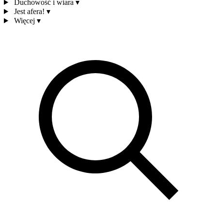
Duchowość i wiara
▾
Jest afera!
▾
Więcej
▾