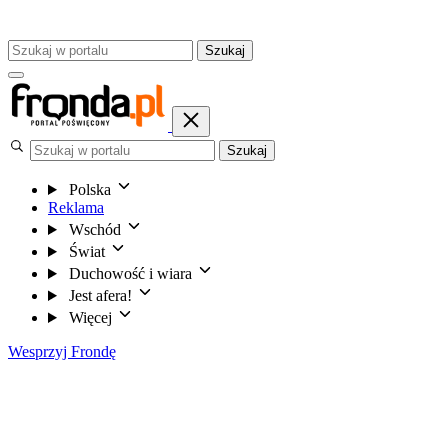
Szukaj
Szukaj
Polska
Reklama
Wschód
Świat
Duchowość i wiara
Jest afera!
Więcej
Wesprzyj Frondę