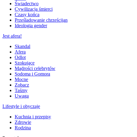
Świadectwo
Cywilizacja śmierci
Czasy końca
Prześladowanie chrześcijan
Ideologia gender
Jest afera!
Skandal
Afera
Odlot
Szokujące
Mądrości celebrytów
Sodoma i Gomora
Mocne
Zobacz
Taśmy
Uwaga
Lifestyle i obyczaje
Kuchnia i przepisy
Zdrowie
Rodzina