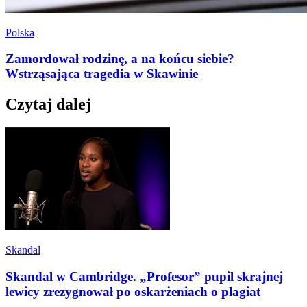
Polska
Zamordował rodzinę, a na końcu siebie?
Wstrząsająca tragedia w Skawinie
Czytaj dalej
Skandal
Skandal w Cambridge. „Profesor” pupil skrajnej
lewicy zrezygnował po oskarżeniach o plagiat