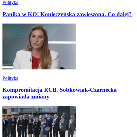
Polityka
Panika w KO! Konieczyńska zawieszona. Co dalej?
Polityka
Kompromitacja RCB. Sobkowiak-Czarnecka
zapowiada zmiany