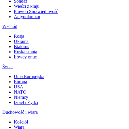
Sondaż
Wieści z kraju
Prawo i Sprawiedliwość
Antypolonizm
Wschód
Rosja
Ukraina
Białoruś
Ruska smuta
Łowcy onuc
Świat
Unia Europejska
Europa
USA
NATO
Niemcy
Izrael i Żydzi
Duchowość i wiara
Kościół
Wiara