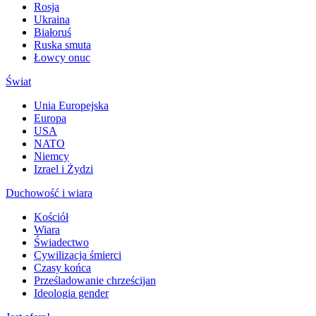
Rosja
Ukraina
Białoruś
Ruska smuta
Łowcy onuc
Świat
Unia Europejska
Europa
USA
NATO
Niemcy
Izrael i Żydzi
Duchowość i wiara
Kościół
Wiara
Świadectwo
Cywilizacja śmierci
Czasy końca
Prześladowanie chrześcijan
Ideologia gender