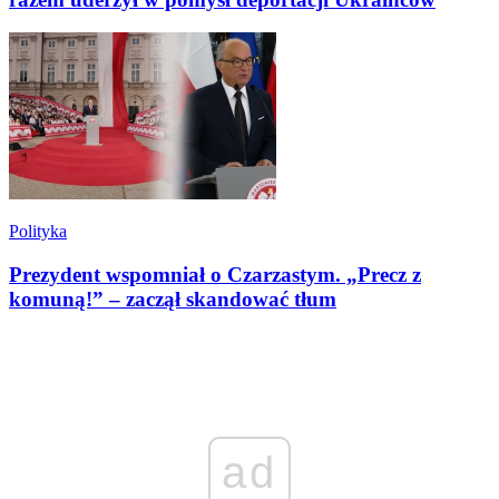
Polityka
Prezydent wspomniał o Czarzastym. „Precz z
komuną!” – zaczął skandować tłum
ad