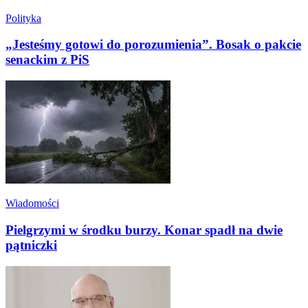
Polityka
„Jesteśmy gotowi do porozumienia”. Bosak o pakcie
senackim z PiS
Wiadomości
Pielgrzymi w środku burzy. Konar spadł na dwie
pątniczki