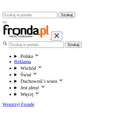
Szukaj
Szukaj
Polska
Reklama
Wschód
Świat
Duchowość i wiara
Jest afera!
Więcej
Wesprzyj Frondę