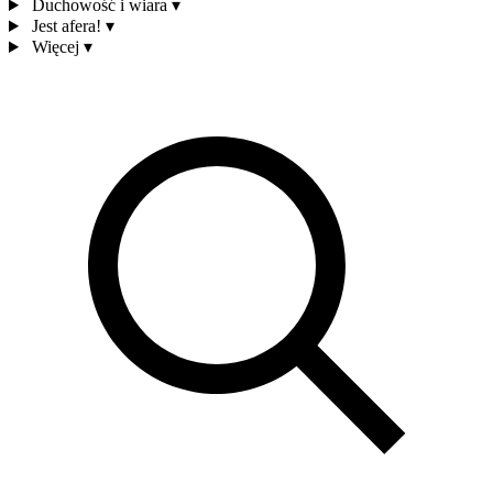
Duchowość i wiara
▾
Jest afera!
▾
Więcej
▾