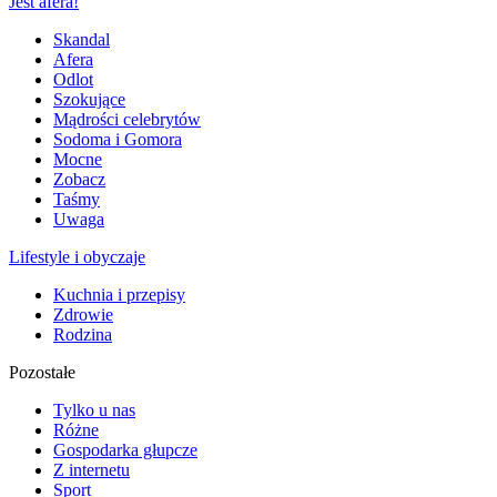
Jest afera!
Skandal
Afera
Odlot
Szokujące
Mądrości celebrytów
Sodoma i Gomora
Mocne
Zobacz
Taśmy
Uwaga
Lifestyle i obyczaje
Kuchnia i przepisy
Zdrowie
Rodzina
Pozostałe
Tylko u nas
Różne
Gospodarka głupcze
Z internetu
Sport