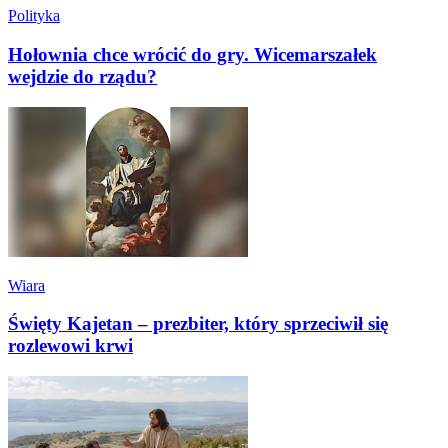
Polityka
Hołownia chce wrócić do gry. Wicemarszałek
wejdzie do rządu?
Wiara
Święty Kajetan – prezbiter, który sprzeciwił się
rozlewowi krwi