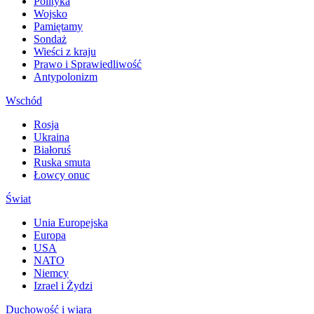
Polityka
Wojsko
Pamiętamy
Sondaż
Wieści z kraju
Prawo i Sprawiedliwość
Antypolonizm
Wschód
Rosja
Ukraina
Białoruś
Ruska smuta
Łowcy onuc
Świat
Unia Europejska
Europa
USA
NATO
Niemcy
Izrael i Żydzi
Duchowość i wiara