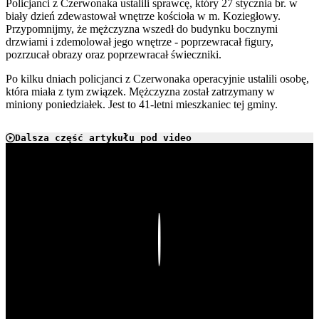
Policjanci z Czerwonaka ustalili sprawcę, który 27 stycznia br. w
biały dzień zdewastował wnętrze kościoła w m. Koziegłowy.
Przypomnijmy, że mężczyzna wszedł do budynku bocznymi
drzwiami i zdemolował jego wnętrze - poprzewracał figury,
pozrzucał obrazy oraz poprzewracał świeczniki.
Po kilku dniach policjanci z Czerwonaka operacyjnie ustalili osobę,
która miała z tym związek. Mężczyzna został zatrzymany w
miniony poniedziałek. Jest to 41-letni mieszkaniec tej gminy.
Dalsza część artykułu pod video
Play