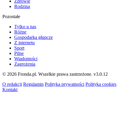
Zdrowie
Rodzina
Pozostałe
Tylko u nas
Różne
Gospodarka głupcze
Z internetu
Sport
Pilne
Wiadomości
Zagrożenia
© 2026 Fronda.pl. Wszelkie prawa zastrzeżone.
v3.0.12
O redakcji
Regulamin
Polityka prywatności
Polityka cookies
Kontakt