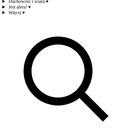
Duchowość i wiara
▾
Jest afera!
▾
Więcej
▾