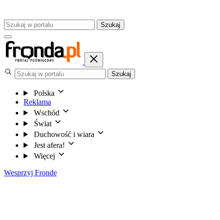
Szukaj
Szukaj
Polska
Reklama
Wschód
Świat
Duchowość i wiara
Jest afera!
Więcej
Wesprzyj Frondę