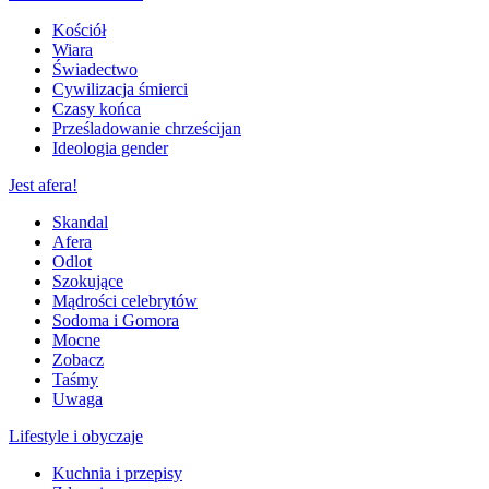
Kościół
Wiara
Świadectwo
Cywilizacja śmierci
Czasy końca
Prześladowanie chrześcijan
Ideologia gender
Jest afera!
Skandal
Afera
Odlot
Szokujące
Mądrości celebrytów
Sodoma i Gomora
Mocne
Zobacz
Taśmy
Uwaga
Lifestyle i obyczaje
Kuchnia i przepisy