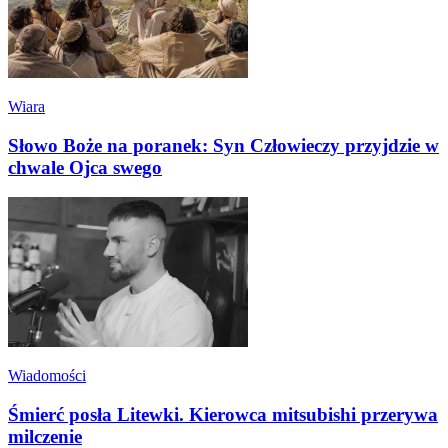
Wiara
Słowo Boże na poranek: Syn Człowieczy przyjdzie w
chwale Ojca swego
Wiadomości
Śmierć posła Litewki. Kierowca mitsubishi przerywa
milczenie