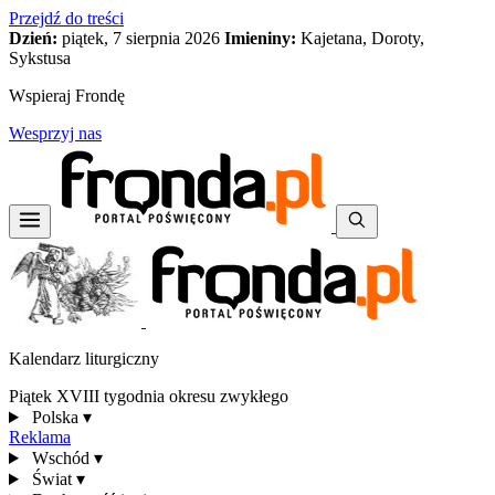
Przejdź do treści
Dzień:
piątek, 7 sierpnia 2026
Imieniny:
Kajetana, Doroty,
Sykstusa
Wspieraj Frondę
Wesprzyj nas
Kalendarz liturgiczny
Piątek XVIII tygodnia okresu zwykłego
Polska
▾
Reklama
Wschód
▾
Świat
▾