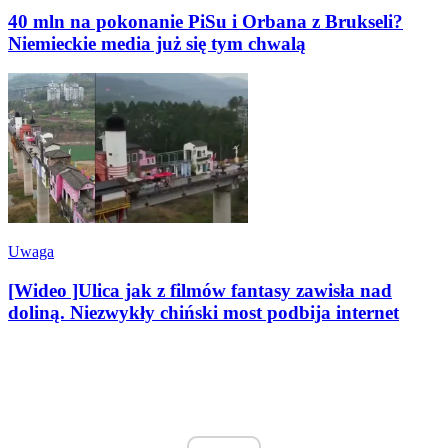
40 mln na pokonanie PiSu i Orbana z Brukseli?
Niemieckie media już się tym chwalą
Uwaga
[Wideo ]Ulica jak z filmów fantasy zawisła nad
doliną. Niezwykły chiński most podbija internet