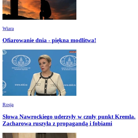
Wiara
Ofiarowanie dnia - piękna modlitwa!
Rosja
Słowa Nawrockiego uderzyły w czuły punkt Kremla.
Zacharowa ruszyła z propagandą i fobiami