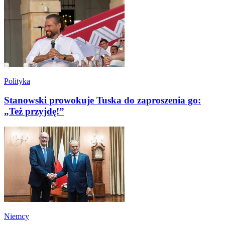
Polityka
Stanowski prowokuje Tuska do zaproszenia go:
„Też przyjdę!”
Niemcy