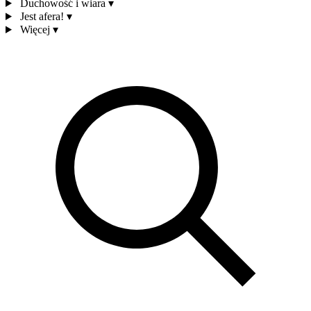
Duchowość i wiara
▾
Jest afera!
▾
Więcej
▾