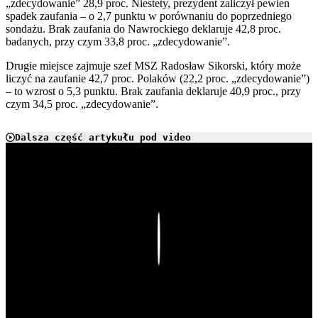
„zdecydowanie” 28,9 proc. Niestety, prezydent zaliczył pewien
spadek zaufania – o 2,7 punktu w porównaniu do poprzedniego
sondażu. Brak zaufania do Nawrockiego deklaruje 42,8 proc.
badanych, przy czym 33,8 proc. „zdecydowanie”.
Drugie miejsce zajmuje szef MSZ Radosław Sikorski, który może
liczyć na zaufanie 42,7 proc. Polaków (22,2 proc. „zdecydowanie”)
– to wzrost o 5,3 punktu. Brak zaufania deklaruje 40,9 proc., przy
czym 34,5 proc. „zdecydowanie”.
Dalsza część artykułu pod video
Play