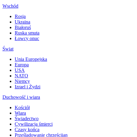
Wschód
Rosja
Ukraina
Białoruś
Ruska smuta
Łowcy onuc
Świat
Unia Europejska
Europa
USA
NATO
Niemcy
Izrael i Żydzi
Duchowość i wiara
Kościół
Wiara
Świadectwo
Cywilizacja śmierci
Czasy końca
Prześladowanie chrześcijan