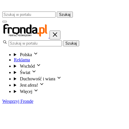
Szukaj
Szukaj
Polska
Reklama
Wschód
Świat
Duchowość i wiara
Jest afera!
Więcej
Wesprzyj Frondę