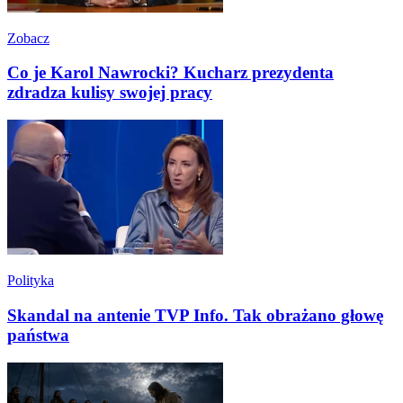
Zobacz
Co je Karol Nawrocki? Kucharz prezydenta
zdradza kulisy swojej pracy
Polityka
Skandal na antenie TVP Info. Tak obrażano głowę
państwa