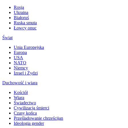
Rosja
Ukraina
Białoruś
Ruska smuta
Łowcy onuc
Świat
Unia Europejska
Europa
USA
NATO
Niemcy
Izrael i Żydzi
Duchowość i wiara
Kościół
Wiara
Świadectwo
Cywilizacja śmierci
Czasy końca
Prześladowanie chrześcijan
Ideologia gender