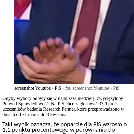
screenshot Youtube - PiS
· fot. screenshot Youtube - PiS
Gdyby wybory odbyły się w najbliższą niedzielę, zwyciężyłoby
Prawo i Sprawiedliwość. Na PiS chce zagłosować 33,9 proc.
uczestników badania Research Partner, które przeprowadzono w
dniach od 31 marca do 3 kwietnia.
Taki wynik oznacza, że poparcie dla PiS wzrosło o
1,1 punktu procentowego w porównaniu do