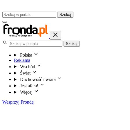
Szukaj
Szukaj
Polska
Reklama
Wschód
Świat
Duchowość i wiara
Jest afera!
Więcej
Wesprzyj Frondę