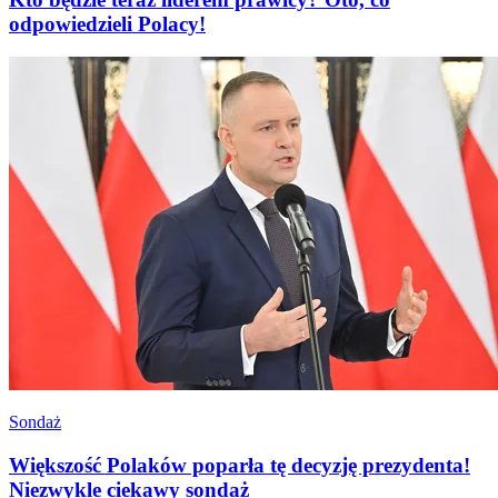
odpowiedzieli Polacy!
Sondaż
Większość Polaków poparła tę decyzję prezydenta!
Niezwykle ciekawy sondaż