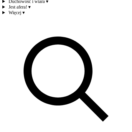
Duchowość i wiara
▾
Jest afera!
▾
Więcej
▾