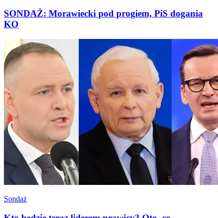
SONDAŻ: Morawiecki pod progiem, PiS dogania
KO
Sondaż
Kto będzie teraz liderem prawicy? Oto, co