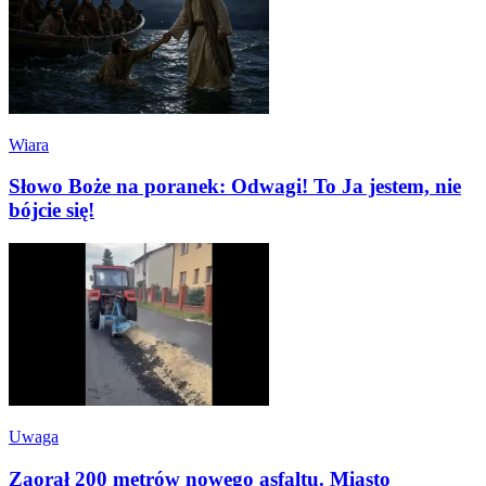
Wiara
Słowo Boże na poranek: Odwagi! To Ja jestem, nie
bójcie się!
Uwaga
Zaorał 200 metrów nowego asfaltu. Miasto