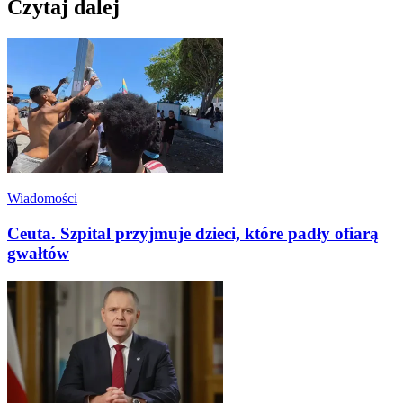
Czytaj dalej
Wiadomości
Ceuta. Szpital przyjmuje dzieci, które padły ofiarą
gwałtów