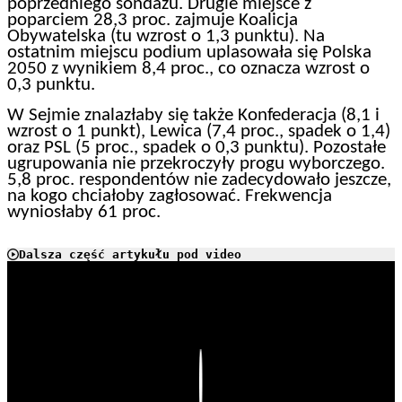
poprzedniego sondażu. Drugie miejsce z
poparciem 28,3 proc. zajmuje Koalicja
Obywatelska (tu wzrost o 1,3 punktu). Na
ostatnim miejscu podium uplasowała się Polska
2050 z wynikiem 8,4 proc., co oznacza wzrost o
0,3 punktu.
W Sejmie znalazłaby się także Konfederacja (8,1 i
wzrost o 1 punkt), Lewica (7,4 proc., spadek o 1,4)
oraz PSL (5 proc., spadek o 0,3 punktu). Pozostałe
ugrupowania nie przekroczyły progu wyborczego.
5,8 proc. respondentów nie zadecydowało jeszcze,
na kogo chciałoby zagłosować. Frekwencja
wyniosłaby 61 proc.
Dalsza część artykułu pod video
Play