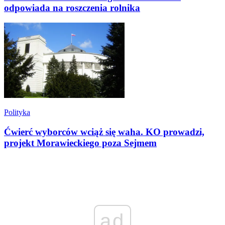
odpowiada na roszczenia rolnika
Polityka
Ćwierć wyborców wciąż się waha. KO prowadzi,
projekt Morawieckiego poza Sejmem
ad