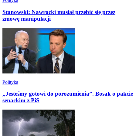
Polityka
Stanowski: Nawrocki musiał przebić się przez
zmowę manipulacji
Polityka
„Jesteśmy gotowi do porozumienia”. Bosak o pakcie
senackim z PiS