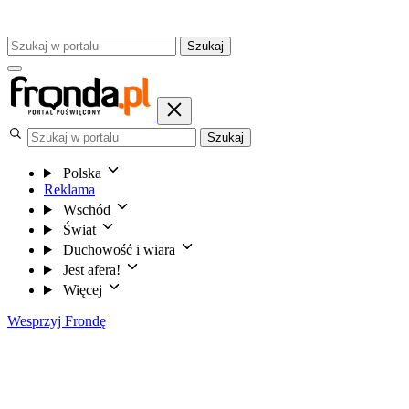
Szukaj
Szukaj
Polska
Reklama
Wschód
Świat
Duchowość i wiara
Jest afera!
Więcej
Wesprzyj Frondę