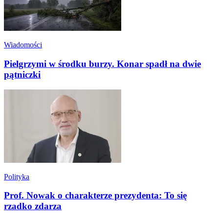
Wiadomości
Pielgrzymi w środku burzy. Konar spadł na dwie
pątniczki
Polityka
Prof. Nowak o charakterze prezydenta: To się
rzadko zdarza