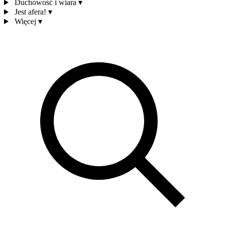
Duchowość i wiara
▾
Jest afera!
▾
Więcej
▾