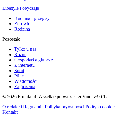
Lifestyle i obyczaje
Kuchnia i przepisy
Zdrowie
Rodzina
Pozostałe
Tylko u nas
Różne
Gospodarka głupcze
Z internetu
Sport
Pilne
Wiadomości
Zagrożenia
© 2026 Fronda.pl. Wszelkie prawa zastrzeżone.
v3.0.12
O redakcji
Regulamin
Polityka prywatności
Polityka cookies
Kontakt