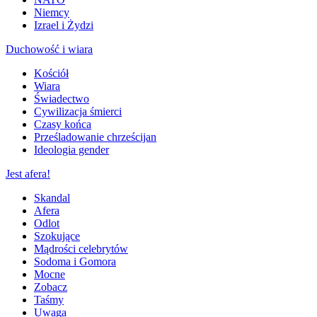
Niemcy
Izrael i Żydzi
Duchowość i wiara
Kościół
Wiara
Świadectwo
Cywilizacja śmierci
Czasy końca
Prześladowanie chrześcijan
Ideologia gender
Jest afera!
Skandal
Afera
Odlot
Szokujące
Mądrości celebrytów
Sodoma i Gomora
Mocne
Zobacz
Taśmy
Uwaga