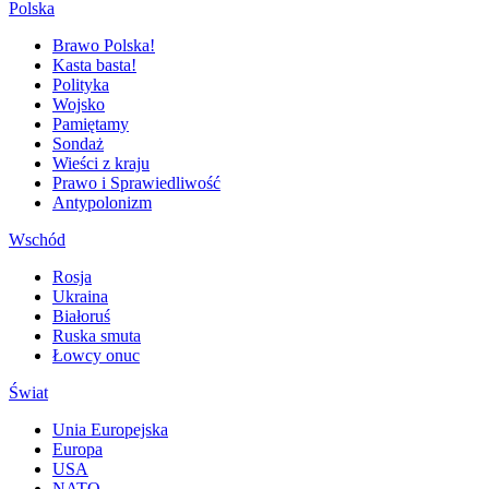
Polska
Brawo Polska!
Kasta basta!
Polityka
Wojsko
Pamiętamy
Sondaż
Wieści z kraju
Prawo i Sprawiedliwość
Antypolonizm
Wschód
Rosja
Ukraina
Białoruś
Ruska smuta
Łowcy onuc
Świat
Unia Europejska
Europa
USA
NATO