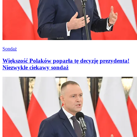
Sondaż
Większość Polaków poparła tę decyzję prezydenta!
Niezwykle ciekawy sondaż