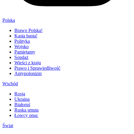
Polska
Brawo Polska!
Kasta basta!
Polityka
Wojsko
Pamiętamy
Sondaż
Wieści z kraju
Prawo i Sprawiedliwość
Antypolonizm
Wschód
Rosja
Ukraina
Białoruś
Ruska smuta
Łowcy onuc
Świat