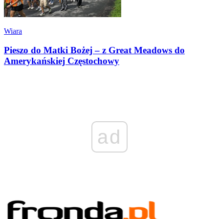
Wiara
Pieszo do Matki Bożej – z Great Meadows do
Amerykańskiej Częstochowy
ad