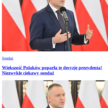
Sondaż
Większość Polaków poparła tę decyzję prezydenta!
Niezwykle ciekawy sondaż