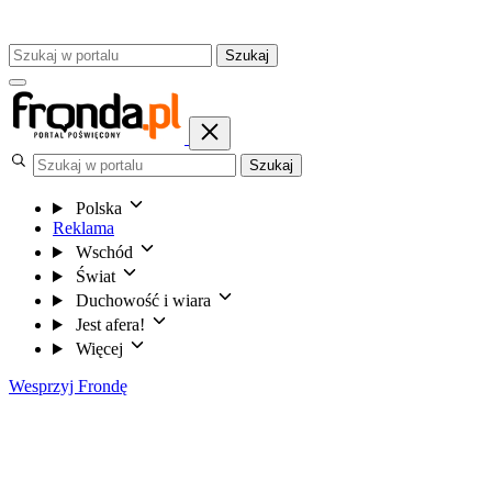
Szukaj
Szukaj
Polska
Reklama
Wschód
Świat
Duchowość i wiara
Jest afera!
Więcej
Wesprzyj Frondę