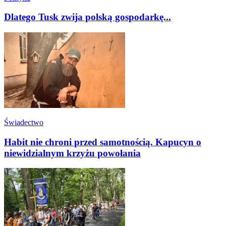
Dlatego Tusk zwija polską gospodarkę...
Świadectwo
Habit nie chroni przed samotnością. Kapucyn o
niewidzialnym krzyżu powołania