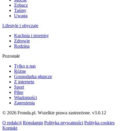
Zobacz
Taśmy
Uwaga
Lifestyle i obyczaje
Kuchnia i przepisy
Zdrowie
Rodzina
Pozostałe
Tylko u nas
Różne
Gospodarka głupcze
Z internetu
Sport
Pilne
Wiadomości
Zagrożenia
© 2026 Fronda.pl. Wszelkie prawa zastrzeżone.
v3.0.12
O redakcji
Regulamin
Polityka prywatności
Polityka cookies
Kontakt