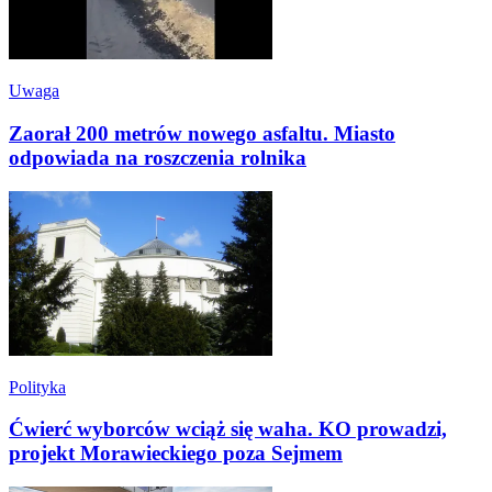
Uwaga
Zaorał 200 metrów nowego asfaltu. Miasto
odpowiada na roszczenia rolnika
Polityka
Ćwierć wyborców wciąż się waha. KO prowadzi,
projekt Morawieckiego poza Sejmem