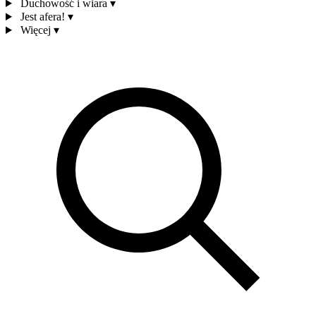
Duchowość i wiara
▾
Jest afera!
▾
Więcej
▾