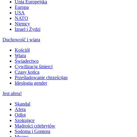
Unia Europejska
Europa
USA
NATO
Niemcy
Izrael i Żydzi
Duchowość i wiara
Kościół
Wiara
Świadectwo
Cywilizacja śmierci
Czasy końca
Prześladowanie chrześcijan
Ideologia gender
Jest afera!
Skandal
Afera
Odlot
Szokujące
Mądrości celebrytów
Sodoma i Gomora
Mocne