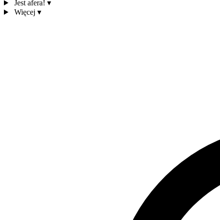
Jest afera!
▾
Więcej
▾