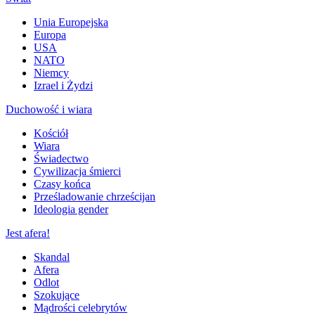
Unia Europejska
Europa
USA
NATO
Niemcy
Izrael i Żydzi
Duchowość i wiara
Kościół
Wiara
Świadectwo
Cywilizacja śmierci
Czasy końca
Prześladowanie chrześcijan
Ideologia gender
Jest afera!
Skandal
Afera
Odlot
Szokujące
Mądrości celebrytów