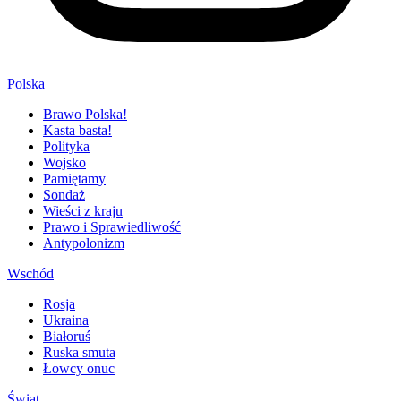
Polska
Brawo Polska!
Kasta basta!
Polityka
Wojsko
Pamiętamy
Sondaż
Wieści z kraju
Prawo i Sprawiedliwość
Antypolonizm
Wschód
Rosja
Ukraina
Białoruś
Ruska smuta
Łowcy onuc
Świat