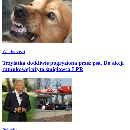
Wiadomości
Trzylatka dotkliwie pogryziona przez psa. Do akcji
ratunkowej użyto śmigłowca LPR
Polityka