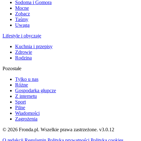
Sodoma i Gomora
Mocne
Zobacz
Taśmy
Uwaga
Lifestyle i obyczaje
Kuchnia i przepisy
Zdrowie
Rodzina
Pozostałe
Tylko u nas
Różne
Gospodarka głupcze
Z internetu
Sport
Pilne
Wiadomości
Zagrożenia
© 2026 Fronda.pl. Wszelkie prawa zastrzeżone.
v3.0.12
O redakcji
Regulamin
Polityka prywatności
Polityka cookies