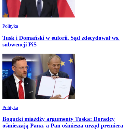
Polityka
Tusk i Domański w euforii. Sąd zdecydował ws.
subwencji PiS
Polityka
Bogucki miażdży argumenty Tuska: Doradcy
ośmieszają Pana, a Pan ośmiesza urząd premiera