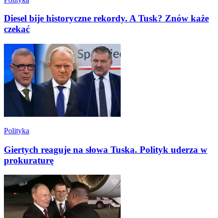
Diesel bije historyczne rekordy. A Tusk? Znów każe
czekać
Polityka
Giertych reaguje na słowa Tuska. Polityk uderza w
prokuraturę