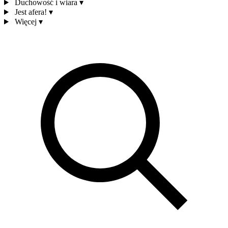
Duchowość i wiara
▾
Jest afera!
▾
Więcej
▾