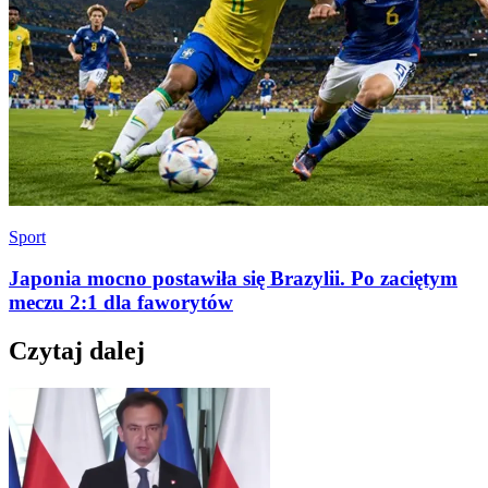
Sport
Japonia mocno postawiła się Brazylii. Po zaciętym
meczu 2:1 dla faworytów
Czytaj dalej