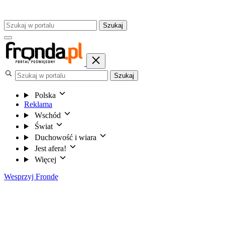
Szukaj
Szukaj
Polska
Reklama
Wschód
Świat
Duchowość i wiara
Jest afera!
Więcej
Wesprzyj Frondę