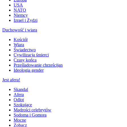
USA
NATO
Niemcy
Izrael i Żydzi
Duchowość i wiara
Kościół
Wiara
Świadectwo
Cywilizacja śmierci
Czasy końca
Prześladowanie chrześcijan
Ideologia gender
Jest afera!
Skandal
Afera
Odlot
Szokujące
Mądrości celebrytów
Sodoma i Gomora
Mocne
Zobacz