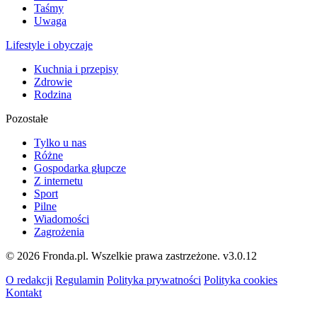
Taśmy
Uwaga
Lifestyle i obyczaje
Kuchnia i przepisy
Zdrowie
Rodzina
Pozostałe
Tylko u nas
Różne
Gospodarka głupcze
Z internetu
Sport
Pilne
Wiadomości
Zagrożenia
© 2026 Fronda.pl. Wszelkie prawa zastrzeżone.
v3.0.12
O redakcji
Regulamin
Polityka prywatności
Polityka cookies
Kontakt