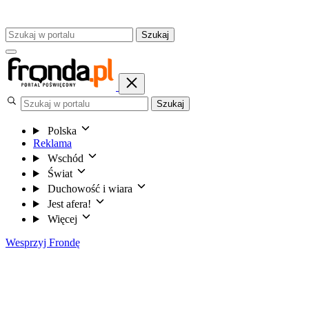
Szukaj
Szukaj
Polska
Reklama
Wschód
Świat
Duchowość i wiara
Jest afera!
Więcej
Wesprzyj Frondę