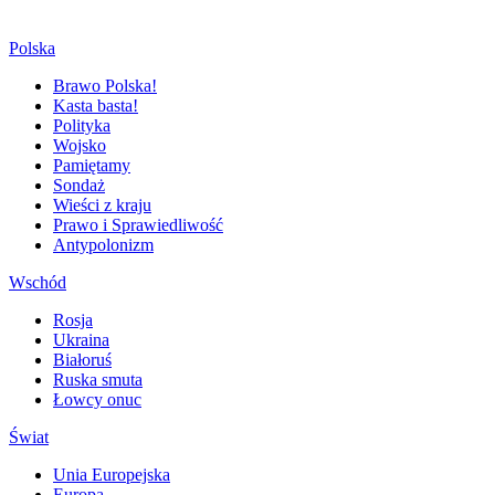
Polska
Brawo Polska!
Kasta basta!
Polityka
Wojsko
Pamiętamy
Sondaż
Wieści z kraju
Prawo i Sprawiedliwość
Antypolonizm
Wschód
Rosja
Ukraina
Białoruś
Ruska smuta
Łowcy onuc
Świat
Unia Europejska
Europa