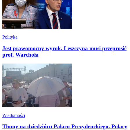
Polityka
Jest prawomocny wyrok. Leszczyna musi przeprosić
prof. Warchoła
Wiadomości
Tłumy na dziedzińcu Pałacu Prezydenckiego. Polacy