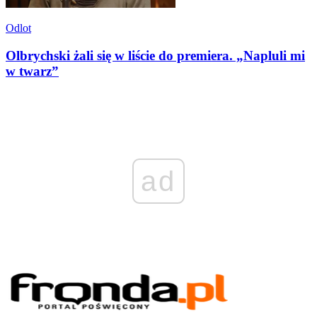
Odlot
Olbrychski żali się w liście do premiera. „Napluli mi
w twarz”
ad