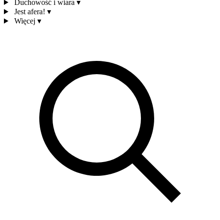
Duchowość i wiara
▾
Jest afera!
▾
Więcej
▾