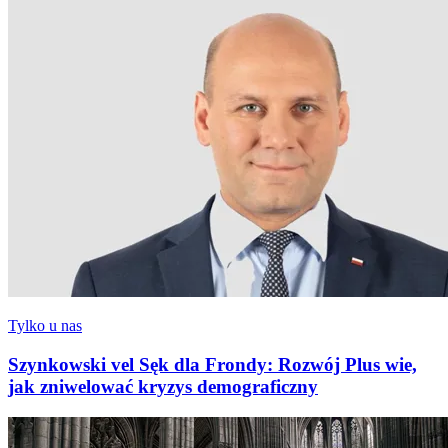
Tylko u nas
Szynkowski vel Sęk dla Frondy: Rozwój Plus wie,
jak zniwelować kryzys demograficzny