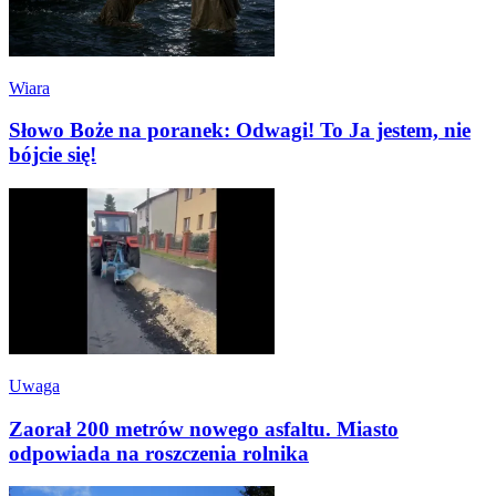
Wiara
Słowo Boże na poranek: Odwagi! To Ja jestem, nie
bójcie się!
Uwaga
Zaorał 200 metrów nowego asfaltu. Miasto
odpowiada na roszczenia rolnika