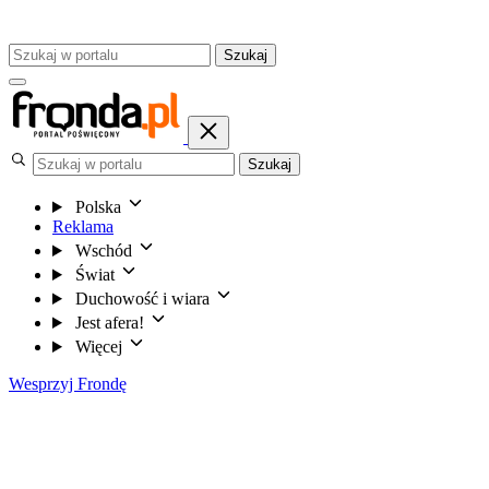
Szukaj
Szukaj
Polska
Reklama
Wschód
Świat
Duchowość i wiara
Jest afera!
Więcej
Wesprzyj Frondę