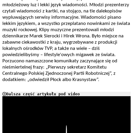
młodzieżowy luz i lekki język wiadomości. Młodzi prezenterzy
czytali wiadomości z kartki, na stojąco, na tle dalekopisów
wypluwających serwisy informacyjne. Wiadomości pisano
lekkim językiem, a wszystko przeplatano nowinkami ze świata
muzyki rockowej. Klipy muzyczne prezentowali młodzi
dziennikarze Marek Sierocki i Hirek Wrona. Było miejsce na
zabawne ciekawostki z kraju, wygrzebywane z produkcji
lokalnych ośrodków TVP, a także na wiele – dziś
powiedzielibyśmy – lifestyle'owych migawek ze świata.
Porzucono namaszczone komunikaty zaczynające się od
nieśmiertelnej frazy: „Pierwszy sekretarz Komitetu
Centralnego Polskiej Zjednoczonej Partii Robotniczej”, z
dodatkiem: „odwiedził Płock albo Krasnystaw”.
Dalsza część artykułu pod video