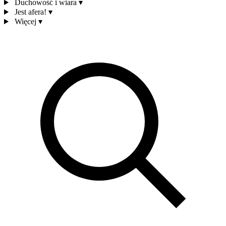
Duchowość i wiara
▾
Jest afera!
▾
Więcej
▾