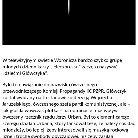
Play
W telewizyjnym świetle Woronicza bardzo szybko grupę
młodych dziennikarzy „Teleexpressu” zaczęto nazywać
„dziećmi Główczyka”.
Było to nawiązanie do nazwiska ówczesnego
przewodniczącego Komisji Propagandy KC PZPR. Główczyk
został wybrany na to stanowisko decyzją Wojciecha
Jaruzelskiego, ówczesnego szefa partii komunistycznej, ale –
jak głosiła wówczas plotka – na nominację miał wpływ
ówczesny rzecznik rządu Jerzy Urban. Był to element całego
szeregu działań Urbana, który lansował tezę, że należy coś dać
młodzieży, bo lepiej, żeby interesowali się muzyką rockową i
liznęli trochę swobody obyczajowej, niż żeby zasilali