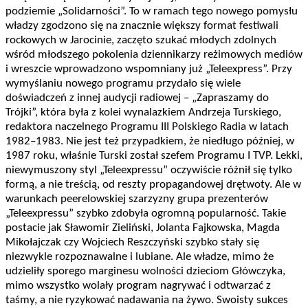
podziemie „Solidarności”. To w ramach tego nowego pomysłu
władzy zgodzono się na znacznie większy format festiwali
rockowych w Jarocinie, zaczęto szukać młodych zdolnych
wśród młodszego pokolenia dziennikarzy reżimowych mediów
i wreszcie wprowadzono wspomniany już „Teleexpress”. Przy
wymyślaniu nowego programu przydało się wiele
doświadczeń z innej audycji radiowej – „Zapraszamy do
Trójki”, która była z kolei wynalazkiem Andrzeja Turskiego,
redaktora naczelnego Programu III Polskiego Radia w latach
1982–1983. Nie jest też przypadkiem, że niedługo później, w
1987 roku, właśnie Turski został szefem Programu I TVP. Lekki,
niewymuszony styl „Teleexpressu” oczywiście różnił się tylko
formą, a nie treścią, od reszty propagandowej drętwoty. Ale w
warunkach peerelowskiej szarzyzny grupa prezenterów
„Teleexpressu” szybko zdobyła ogromną popularność. Takie
postacie jak Sławomir Zieliński, Jolanta Fajkowska, Magda
Mikołajczak czy Wojciech Reszczyński szybko stały się
niezwykle rozpoznawalne i lubiane. Ale władze, mimo że
udzieliły sporego marginesu wolności dzieciom Główczyka,
mimo wszystko wolały program nagrywać i odtwarzać z
taśmy, a nie ryzykować nadawania na żywo. Swoisty sukces