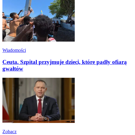
Wiadomości
Ceuta. Szpital przyjmuje dzieci, które padły ofiarą
gwałtów
Zobacz