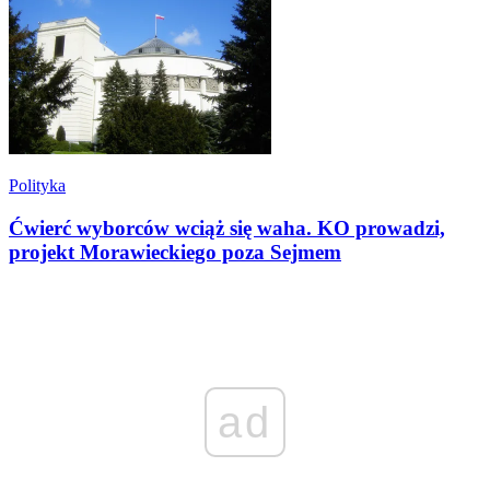
Polityka
Ćwierć wyborców wciąż się waha. KO prowadzi,
projekt Morawieckiego poza Sejmem
ad