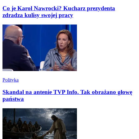
Co je Karol Nawrocki? Kucharz prezydenta
zdradza kulisy swojej pracy
Polityka
Skandal na antenie TVP Info. Tak obrażano głowę
państwa