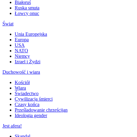
Białoruś
Ruska smuta
Łowcy onuc
Świat
Unia Europejska
Europa
USA
NATO
Niemcy
Izrael i Żydzi
Duchowość i wiara
Kościół
Wiara
Świadectwo
Cywilizacja śmierci
Czasy końca
Prześladowanie chrześcijan
Ideologia gender
Jest afera!
Skandal