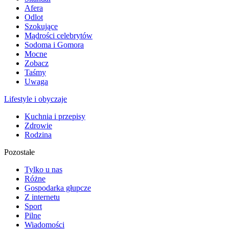
Afera
Odlot
Szokujące
Mądrości celebrytów
Sodoma i Gomora
Mocne
Zobacz
Taśmy
Uwaga
Lifestyle i obyczaje
Kuchnia i przepisy
Zdrowie
Rodzina
Pozostałe
Tylko u nas
Różne
Gospodarka głupcze
Z internetu
Sport
Pilne
Wiadomości