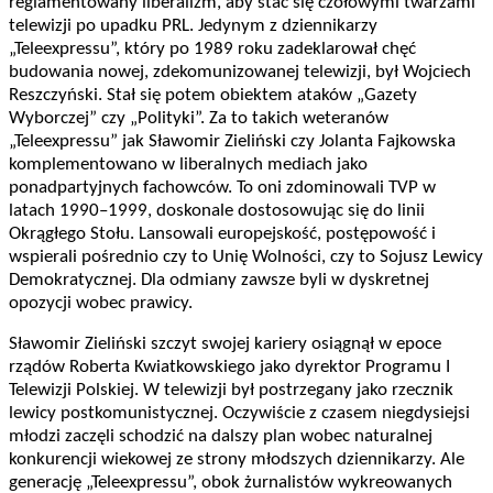
reglamentowany liberalizm, aby stać się czołowymi twarzami
telewizji po upadku PRL. Jedynym z dziennikarzy
„Teleexpressu”, który po 1989 roku zadeklarował chęć
budowania nowej, zdekomunizowanej telewizji, był Wojciech
Reszczyński. Stał się potem obiektem ataków „Gazety
Wyborczej” czy „Polityki”. Za to takich weteranów
„Teleexpressu” jak Sławomir Zieliński czy Jolanta Fajkowska
komplementowano w liberalnych mediach jako
ponadpartyjnych fachowców. To oni zdominowali TVP w
latach 1990–1999, doskonale dostosowując się do linii
Okrągłego Stołu. Lansowali europejskość, postępowość i
wspierali pośrednio czy to Unię Wolności, czy to Sojusz Lewicy
Demokratycznej. Dla odmiany zawsze byli w dyskretnej
opozycji wobec prawicy.
Sławomir Zieliński szczyt swojej kariery osiągnął w epoce
rządów Roberta Kwiatkowskiego jako dyrektor Programu I
Telewizji Polskiej. W telewizji był postrzegany jako rzecznik
lewicy postkomunistycznej. Oczywiście z czasem niegdysiejsi
młodzi zaczęli schodzić na dalszy plan wobec naturalnej
konkurencji wiekowej ze strony młodszych dziennikarzy. Ale
generację „Teleexpressu”, obok żurnalistów wykreowanych