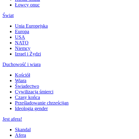
Łowcy onuc
Świat
Unia Europejska
Europa
USA
NATO
Niemcy
Izrael i Żydzi
Duchowość i wiara
Kościół
Wiara
Świadectwo
Cywilizacja śmierci
Czasy końca
Prześladowanie chrześcijan
Ideologia gender
Jest afera!
Skandal
Afera