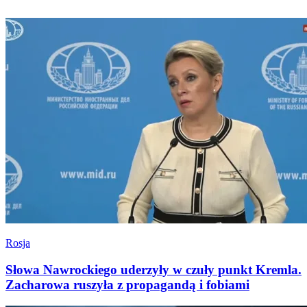
Rosja
Słowa Nawrockiego uderzyły w czuły punkt Kremla.
Zacharowa ruszyła z propagandą i fobiami