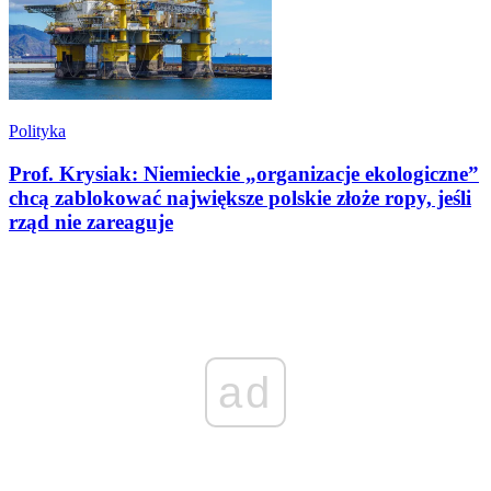
Polityka
Prof. Krysiak: Niemieckie „organizacje ekologiczne”
chcą zablokować największe polskie złoże ropy, jeśli
rząd nie zareaguje
ad