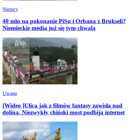
Niemcy
40 mln na pokonanie PiSu i Orbana z Brukseli?
Niemieckie media już się tym chwalą
Uwaga
[Wideo ]Ulica jak z filmów fantasy zawisła nad
doliną. Niezwykły chiński most podbija internet