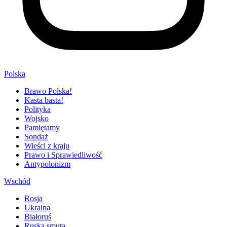
Polska
Brawo Polska!
Kasta basta!
Polityka
Wojsko
Pamiętamy
Sondaż
Wieści z kraju
Prawo i Sprawiedliwość
Antypolonizm
Wschód
Rosja
Ukraina
Białoruś
Ruska smuta