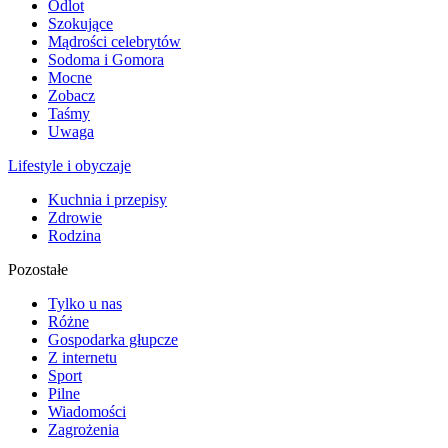
Odlot
Szokujące
Mądrości celebrytów
Sodoma i Gomora
Mocne
Zobacz
Taśmy
Uwaga
Lifestyle i obyczaje
Kuchnia i przepisy
Zdrowie
Rodzina
Pozostałe
Tylko u nas
Różne
Gospodarka głupcze
Z internetu
Sport
Pilne
Wiadomości
Zagrożenia