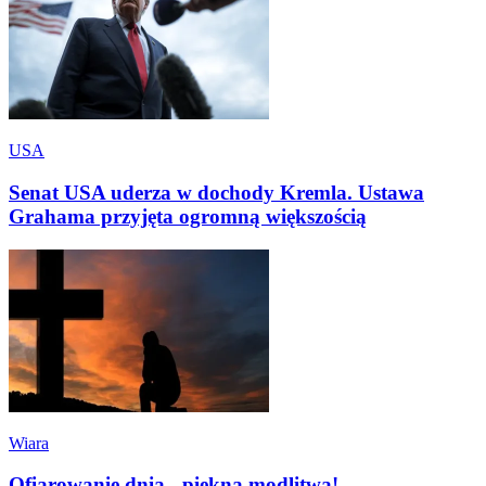
USA
Senat USA uderza w dochody Kremla. Ustawa
Grahama przyjęta ogromną większością
Wiara
Ofiarowanie dnia - piękna modlitwa!