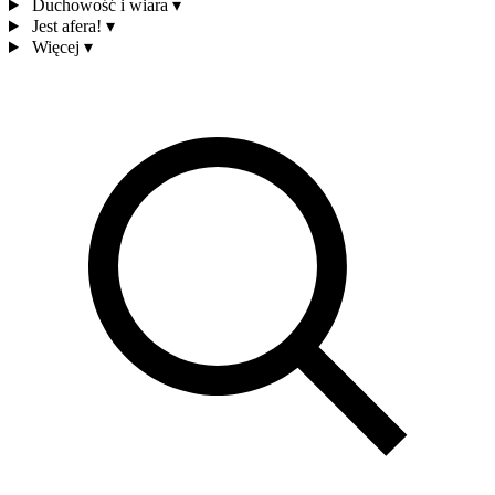
Duchowość i wiara
▾
Jest afera!
▾
Więcej
▾