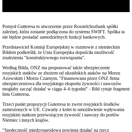
Pomysł Gutteresa to utworzenie przez Rossielchozbank spółki
zależnej, która zostanie podłączona do systemu SWIFT.
Spółka ta
nie będzie posiadać samodzielnych funkcji bankowych.
Przedstawiciel Komisji Europejskiej w rozmowie z niemieckim
Bildem podkreślił, że Unia Europejska dopuściła możliwość
znalezienia "konstruktywnego rozwiązania".
Według Bilda, ONZ ma proponować także ubezpieczenie
rosyjskich statków ze zbożem
od ukraińskich ataków na Morzu
Azowskim i Morzu Czarnym. "Finansowana przez ONZ firma
ubezpieczeniowa dla rosyjskiego eksportu żywności i nawozów
mogłaby zacząć działać w ciągu 4–6 tygodni" - Bild cytuje fragment
listu Gutteresa.
Trzeci punkt propozycji Guterresa to zwrot rosyjskich środków
zamrożonych w UE. Czwarty z kolei to umożliwienie wpływania
rosyjskim statkom przewożącym żywność i nawozy do portów
Niemiec i innych krajów.
"
Społeczność międzynarodowa powinna działać na rzecz