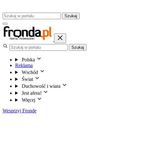
Szukaj
Szukaj
Polska
Reklama
Wschód
Świat
Duchowość i wiara
Jest afera!
Więcej
Wesprzyj Frondę