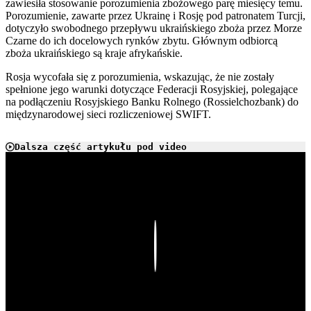
zawiesiła stosowanie porozumienia zbożowego parę miesięcy temu.
Porozumienie, zawarte przez Ukrainę i Rosję pod patronatem Turcji,
dotyczyło swobodnego przepływu ukraińskiego zboża przez Morze
Czarne do ich docelowych rynków zbytu. Głównym odbiorcą
zboża ukraińskiego są kraje afrykańskie.
Rosja wycofała się z porozumienia, wskazując, że nie zostały
spełnione jego warunki dotyczące Federacji Rosyjskiej, polegające
na podłączeniu Rosyjskiego Banku Rolnego (Rossielchozbank) do
międzynarodowej sieci rozliczeniowej SWIFT.
Dalsza część artykułu pod video
Play