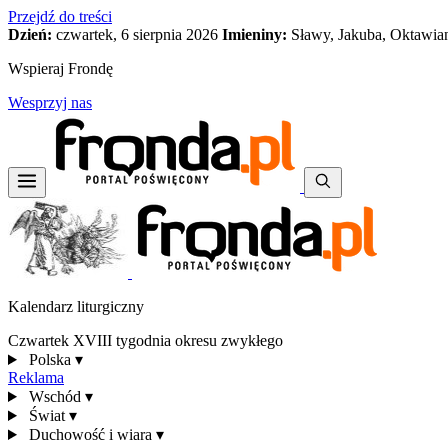
Przejdź do treści
Dzień:
czwartek, 6 sierpnia 2026
Imieniny:
Sławy, Jakuba, Oktawia
Wspieraj Frondę
Wesprzyj nas
Kalendarz liturgiczny
Czwartek XVIII tygodnia okresu zwykłego
Polska
▾
Reklama
Wschód
▾
Świat
▾
Duchowość i wiara
▾