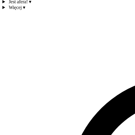
Jest afera!
▾
Więcej
▾