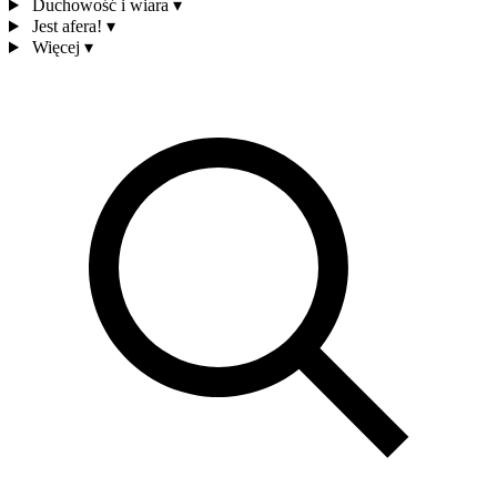
Duchowość i wiara
▾
Jest afera!
▾
Więcej
▾