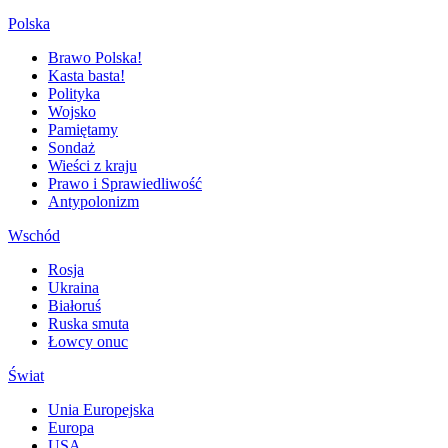
Polska
Brawo Polska!
Kasta basta!
Polityka
Wojsko
Pamiętamy
Sondaż
Wieści z kraju
Prawo i Sprawiedliwość
Antypolonizm
Wschód
Rosja
Ukraina
Białoruś
Ruska smuta
Łowcy onuc
Świat
Unia Europejska
Europa
USA