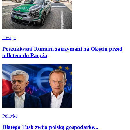
Uwaga
Poszukiwani Rumuni zatrzymani na Okęciu przed
odlotem do Paryża
Polityka
Dlatego Tusk zwija polską gospodarkę...