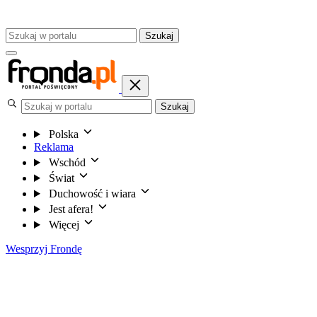
Szukaj
Szukaj
Polska
Reklama
Wschód
Świat
Duchowość i wiara
Jest afera!
Więcej
Wesprzyj Frondę