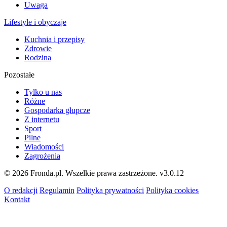
Uwaga
Lifestyle i obyczaje
Kuchnia i przepisy
Zdrowie
Rodzina
Pozostałe
Tylko u nas
Różne
Gospodarka głupcze
Z internetu
Sport
Pilne
Wiadomości
Zagrożenia
© 2026 Fronda.pl. Wszelkie prawa zastrzeżone.
v3.0.12
O redakcji
Regulamin
Polityka prywatności
Polityka cookies
Kontakt