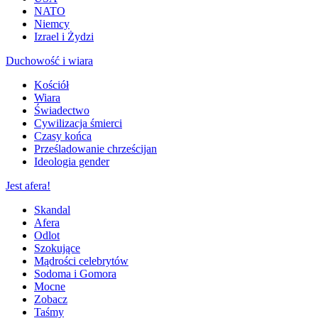
NATO
Niemcy
Izrael i Żydzi
Duchowość i wiara
Kościół
Wiara
Świadectwo
Cywilizacja śmierci
Czasy końca
Prześladowanie chrześcijan
Ideologia gender
Jest afera!
Skandal
Afera
Odlot
Szokujące
Mądrości celebrytów
Sodoma i Gomora
Mocne
Zobacz
Taśmy