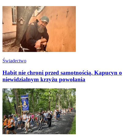
Świadectwo
Habit nie chroni przed samotnością. Kapucyn o
niewidzialnym krzyżu powołania