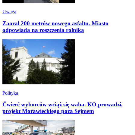
Uwaga
Zaorał 200 metrów nowego asfaltu. Miasto
odpowiada na roszczenia rolnika
Polityka
Ćwierć wyborców wciąż się waha. KO prowadzi,
projekt Morawieckiego poza Sejmem