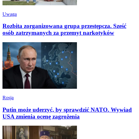
Uwaga
Rozbita zorganizowana grupa przestępcza. Sześć
osób zatrzymanych za przemyt narkotyków
Rosja
Putin może uderzyć, by sprawdzić NATO. Wywiad
USA zmienia ocenę zagrożenia