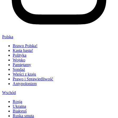
Polska
Brawo Polska!
Kasta basta!
Polityka
Wojsko
Pamiętamy
Sondaż
Wieści z kraju
Prawo i Sprawiedliwość
Antypolonizm
Wschód
Rosja
Ukraina
Białoruś
Ruska smuta