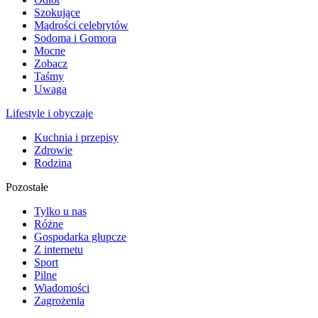
Szokujące
Mądrości celebrytów
Sodoma i Gomora
Mocne
Zobacz
Taśmy
Uwaga
Lifestyle i obyczaje
Kuchnia i przepisy
Zdrowie
Rodzina
Pozostałe
Tylko u nas
Różne
Gospodarka głupcze
Z internetu
Sport
Pilne
Wiadomości
Zagrożenia