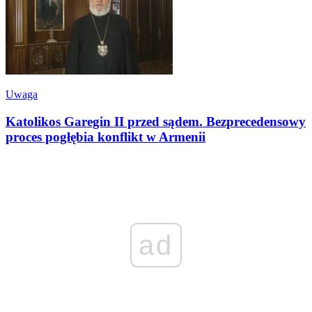
Uwaga
Katolikos Garegin II przed sądem. Bezprecedensowy
proces pogłębia konflikt w Armenii
ad