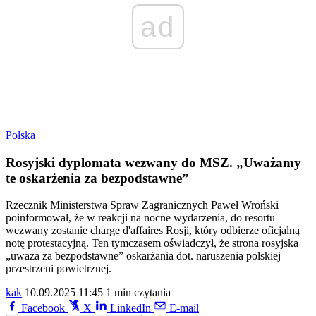
ad
Polska
Rosyjski dyplomata wezwany do MSZ. „Uważamy
te oskarżenia za bezpodstawne”
Rzecznik Ministerstwa Spraw Zagranicznych Paweł Wroński
poinformował, że w reakcji na nocne wydarzenia, do resortu
wezwany zostanie charge d'affaires Rosji, który odbierze oficjalną
notę protestacyjną. Ten tymczasem oświadczył, że strona rosyjska
„uważa za bezpodstawne” oskarżania dot. naruszenia polskiej
przestrzeni powietrznej.
kak
10.09.2025 11:45
1 min czytania
Facebook
X
LinkedIn
E-mail