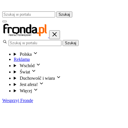
Szukaj
Szukaj
Polska
Reklama
Wschód
Świat
Duchowość i wiara
Jest afera!
Więcej
Wesprzyj Frondę