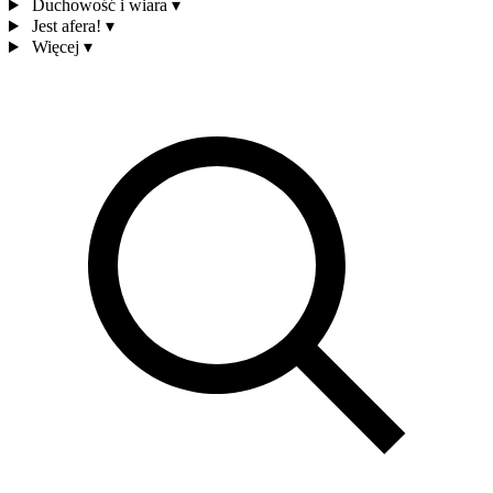
Duchowość i wiara
▾
Jest afera!
▾
Więcej
▾