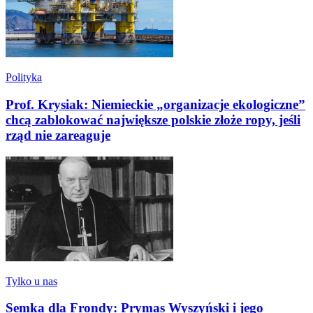
Polityka
Prof. Krysiak: Niemieckie „organizacje ekologiczne”
chcą zablokować największe polskie złoże ropy, jeśli
rząd nie zareaguje
Tylko u nas
Semka dla Frondy: Prymas Wyszyński i jego