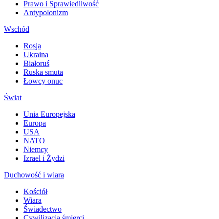
Prawo i Sprawiedliwość
Antypolonizm
Wschód
Rosja
Ukraina
Białoruś
Ruska smuta
Łowcy onuc
Świat
Unia Europejska
Europa
USA
NATO
Niemcy
Izrael i Żydzi
Duchowość i wiara
Kościół
Wiara
Świadectwo
Cywilizacja śmierci