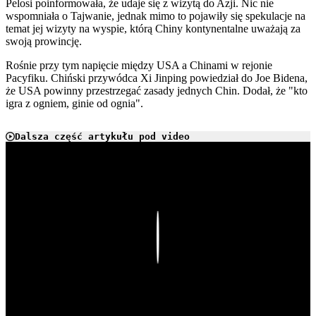
Pelosi poinformowała, że udaje się z wizytą do Azji. Nic nie
wspomniała o Tajwanie, jednak mimo to pojawiły się spekulacje na
temat jej wizyty na wyspie, którą Chiny kontynentalne uważają za
swoją prowincję.
Rośnie przy tym napięcie między USA a Chinami w rejonie
Pacyfiku. Chiński przywódca Xi Jinping powiedział do Joe Bidena,
że USA powinny przestrzegać zasady jednych Chin. Dodał, że "kto
igra z ogniem, ginie od ognia".
Dalsza część artykułu pod video
Play