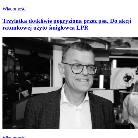
Wiadomości
Trzylatka dotkliwie pogryziona przez psa. Do akcji
ratunkowej użyto śmigłowca LPR
Wiadomości