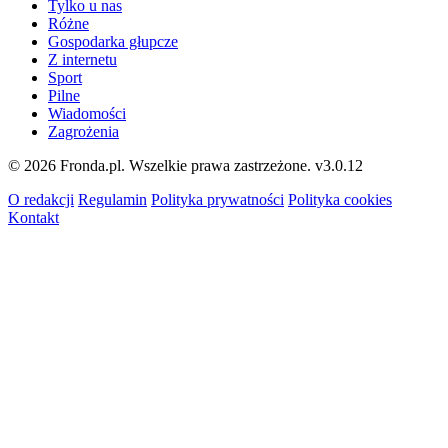
Tylko u nas
Różne
Gospodarka głupcze
Z internetu
Sport
Pilne
Wiadomości
Zagrożenia
© 2026 Fronda.pl. Wszelkie prawa zastrzeżone.
v3.0.12
O redakcji
Regulamin
Polityka prywatności
Polityka cookies
Kontakt