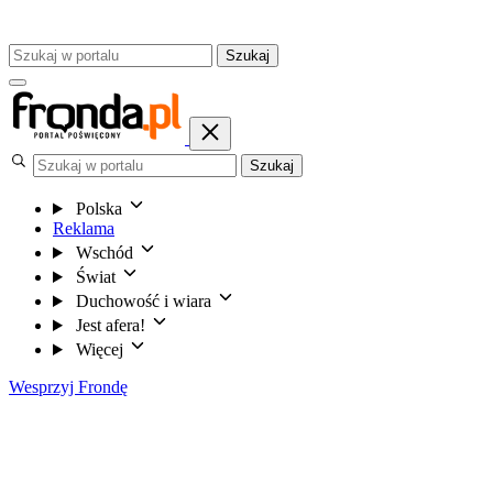
Szukaj
Szukaj
Polska
Reklama
Wschód
Świat
Duchowość i wiara
Jest afera!
Więcej
Wesprzyj Frondę