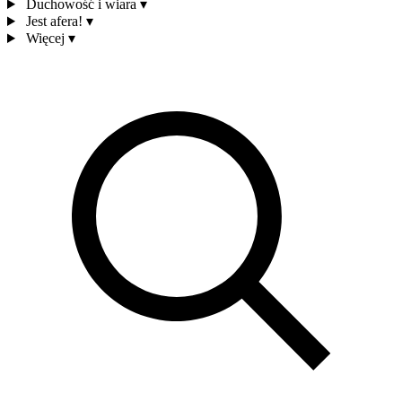
Duchowość i wiara
▾
Jest afera!
▾
Więcej
▾