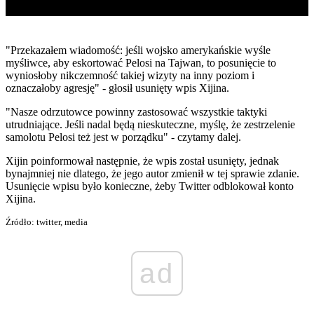
"Przekazałem wiadomość: jeśli wojsko amerykańskie wyśle
myśliwce, aby eskortować Pelosi na Tajwan, to posunięcie to
wyniosłoby nikczemność takiej wizyty na inny poziom i
oznaczałoby agresję" - głosił usunięty wpis Xijina.
"Nasze odrzutowce powinny zastosować wszystkie taktyki
utrudniające. Jeśli nadal będą nieskuteczne, myślę, że zestrzelenie
samolotu Pelosi też jest w porządku" - czytamy dalej.
Xijin poinformował następnie, że wpis został usunięty, jednak
bynajmniej nie dlatego, że jego autor zmienił w tej sprawie zdanie.
Usunięcie wpisu było konieczne, żeby Twitter odblokował konto
Xijina.
Źródło: twitter, media
ad