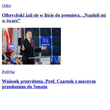
Odlot
Olbrychski żali się w liście do premiera. „Napluli mi
w twarz”
Polityka
Wniosek prezydenta. Prof. Czarnek z mocnym
przesłaniem do Senatu