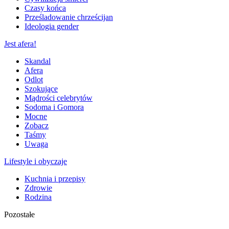
Czasy końca
Prześladowanie chrześcijan
Ideologia gender
Jest afera!
Skandal
Afera
Odlot
Szokujące
Mądrości celebrytów
Sodoma i Gomora
Mocne
Zobacz
Taśmy
Uwaga
Lifestyle i obyczaje
Kuchnia i przepisy
Zdrowie
Rodzina
Pozostałe