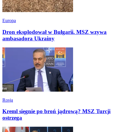
Europa
Dron eksplodował w Bułgarii. MSZ wzywa
ambasadora Ukrainy
Rosja
Kreml sięgnie po broń jądrową? MSZ Turcji
ostrzega