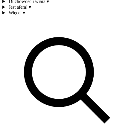
Duchowość i wiara
▾
Jest afera!
▾
Więcej
▾