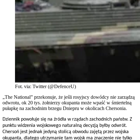
Fot. via: Twitter (@DefenceU)
„The National” przekonuje, że jeśli rosyjscy dowódcy nie zarządzą
odwrotu, ok 20 tys. żołnierzy okupanta może wpaść w śmiertelną
pułapkę na zachodnim brzegu Dniepru w okolicach Chersonia.
Dziennik powołuje się na źródła w rządach zachodnich państw. Z
punktu widzenia wojskowego naturalną decyzją byłby odwrót.
Chersoń jest jednak jedyną stolicą obwodu zajętą przez wojska
okupanta, dlatego utrzymanie tam wojsk ma znaczenie nie tylko