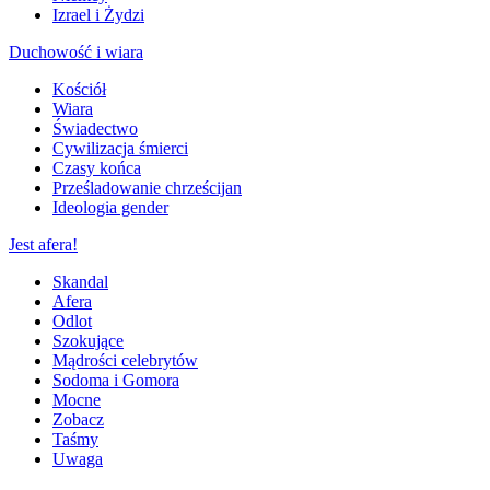
Izrael i Żydzi
Duchowość i wiara
Kościół
Wiara
Świadectwo
Cywilizacja śmierci
Czasy końca
Prześladowanie chrześcijan
Ideologia gender
Jest afera!
Skandal
Afera
Odlot
Szokujące
Mądrości celebrytów
Sodoma i Gomora
Mocne
Zobacz
Taśmy
Uwaga