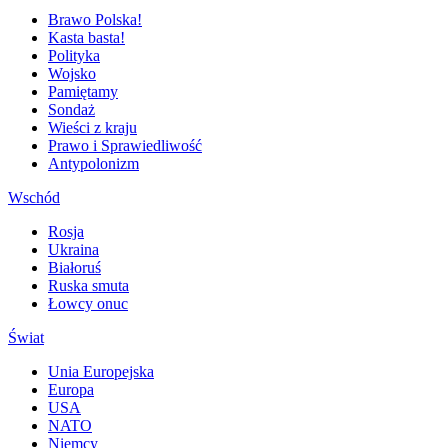
Brawo Polska!
Kasta basta!
Polityka
Wojsko
Pamiętamy
Sondaż
Wieści z kraju
Prawo i Sprawiedliwość
Antypolonizm
Wschód
Rosja
Ukraina
Białoruś
Ruska smuta
Łowcy onuc
Świat
Unia Europejska
Europa
USA
NATO
Niemcy