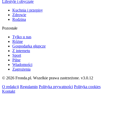
Lifestyle i obyczaje
Kuchnia i przepisy
Zdrowie
Rodzina
Pozostałe
Tylko u nas
Różne
Gospodarka głupcze
Z internetu
Sport
Pilne
Wiadomości
Zagrożenia
© 2026 Fronda.pl. Wszelkie prawa zastrzeżone.
v3.0.12
O redakcji
Regulamin
Polityka prywatności
Polityka cookies
Kontakt