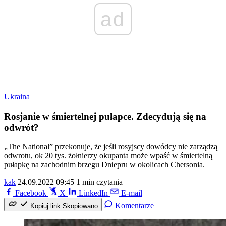
ad
Ukraina
Rosjanie w śmiertelnej pułapce. Zdecydują się na
odwrót?
„The National” przekonuje, że jeśli rosyjscy dowódcy nie zarządzą
odwrotu, ok 20 tys. żołnierzy okupanta może wpaść w śmiertelną
pułapkę na zachodnim brzegu Dniepru w okolicach Chersonia.
kak
24.09.2022 09:45
1 min czytania
Facebook
X
LinkedIn
E-mail
Komentarze
Kopiuj link
Skopiowano