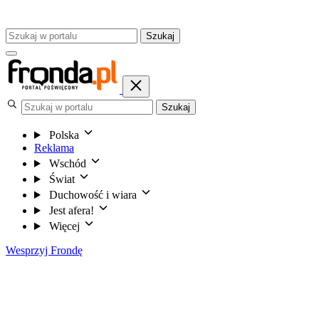
Szukaj
Szukaj
Polska
Reklama
Wschód
Świat
Duchowość i wiara
Jest afera!
Więcej
Wesprzyj Frondę