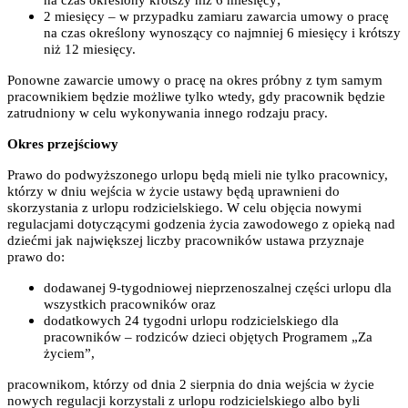
na czas określony krótszy niż 6 miesięcy;
2 miesięcy – w przypadku zamiaru zawarcia umowy o pracę
na czas określony wynoszący co najmniej 6 miesięcy i krótszy
niż 12 miesięcy.
Ponowne zawarcie umowy o pracę na okres próbny z tym samym
pracownikiem będzie możliwe tylko wtedy, gdy pracownik będzie
zatrudniony w celu wykonywania innego rodzaju pracy.
Okres przejściowy
Prawo do podwyższonego urlopu będą mieli nie tylko pracownicy,
którzy w dniu wejścia w życie ustawy będą uprawnieni do
skorzystania z urlopu rodzicielskiego. W celu objęcia nowymi
regulacjami dotyczącymi godzenia życia zawodowego z opieką nad
dziećmi jak największej liczby pracowników ustawa przyznaje
prawo do:
dodawanej 9-tygodniowej nieprzenoszalnej części urlopu dla
wszystkich pracowników oraz
dodatkowych 24 tygodni urlopu rodzicielskiego dla
pracowników – rodziców dzieci objętych Programem „Za
życiem”,
pracownikom, którzy od dnia 2 sierpnia do dnia wejścia w życie
nowych regulacji korzystali z urlopu rodzicielskiego albo byli