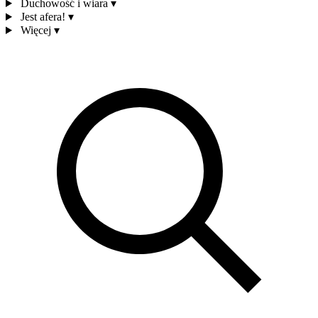
Duchowość i wiara
▾
Jest afera!
▾
Więcej
▾