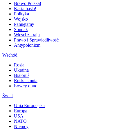
Brawo Polska!
Kasta basta!
Polityka
Wojsko
Pamiętamy
Sondaż
Wieści z kraju
Prawo i Sprawiedliwość
Antypolonizm
Wschód
Rosja
Ukraina
Białoruś
Ruska smuta
Łowcy onuc
Świat
Unia Europejska
Europa
USA
NATO
Niemcy