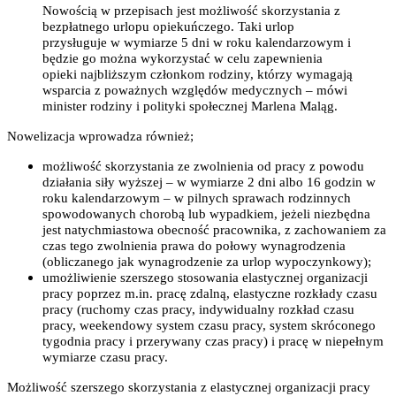
Nowością w przepisach jest możliwość skorzystania z
bezpłatnego urlopu opiekuńczego. Taki urlop
przysługuje w wymiarze 5 dni w roku kalendarzowym i
będzie go można wykorzystać w celu zapewnienia
opieki najbliższym członkom rodziny, którzy wymagają
wsparcia z poważnych względów medycznych – mówi
minister rodziny i polityki społecznej Marlena Maląg.
Nowelizacja wprowadza również;
możliwość skorzystania ze zwolnienia od pracy z powodu
działania siły wyższej – w wymiarze 2 dni albo 16 godzin w
roku kalendarzowym – w pilnych sprawach rodzinnych
spowodowanych chorobą lub wypadkiem, jeżeli niezbędna
jest natychmiastowa obecność pracownika, z zachowaniem za
czas tego zwolnienia prawa do połowy wynagrodzenia
(obliczanego jak wynagrodzenie za urlop wypoczynkowy);
umożliwienie szerszego stosowania elastycznej organizacji
pracy poprzez m.in. pracę zdalną, elastyczne rozkłady czasu
pracy (ruchomy czas pracy, indywidualny rozkład czasu
pracy, weekendowy system czasu pracy, system skróconego
tygodnia pracy i przerywany czas pracy) i pracę w niepełnym
wymiarze czasu pracy.
Możliwość szerszego skorzystania z elastycznej organizacji pracy