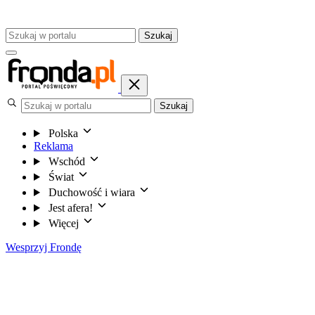
Szukaj
Szukaj
Polska
Reklama
Wschód
Świat
Duchowość i wiara
Jest afera!
Więcej
Wesprzyj Frondę