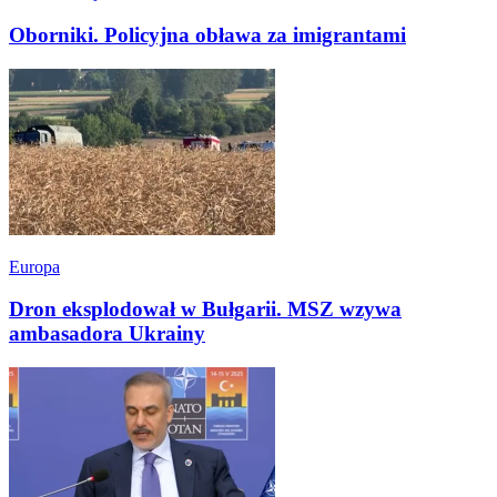
Oborniki. Policyjna obława za imigrantami
Europa
Dron eksplodował w Bułgarii. MSZ wzywa
ambasadora Ukrainy