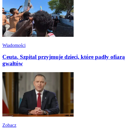
Wiadomości
Ceuta. Szpital przyjmuje dzieci, które padły ofiarą
gwałtów
Zobacz