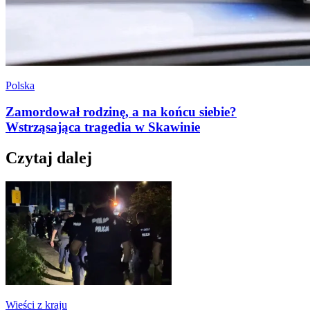
Polska
Zamordował rodzinę, a na końcu siebie?
Wstrząsająca tragedia w Skawinie
Czytaj dalej
Wieści z kraju