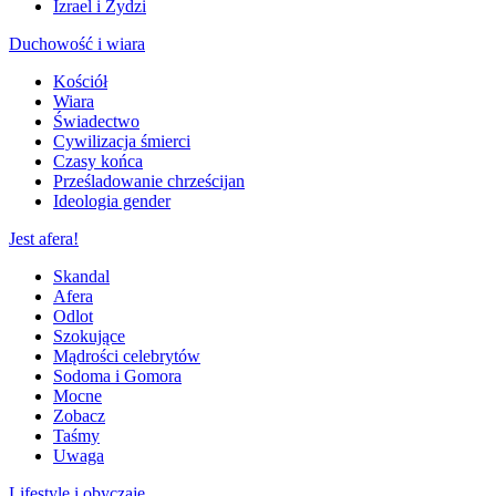
Izrael i Żydzi
Duchowość i wiara
Kościół
Wiara
Świadectwo
Cywilizacja śmierci
Czasy końca
Prześladowanie chrześcijan
Ideologia gender
Jest afera!
Skandal
Afera
Odlot
Szokujące
Mądrości celebrytów
Sodoma i Gomora
Mocne
Zobacz
Taśmy
Uwaga
Lifestyle i obyczaje