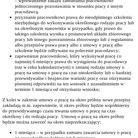
– wprowadzenie zakazu zabraniania pracownikowi
jednoczesnego pozostawania w stosunku pracy z innym
pracodawcą.
przyznanie pracownikowi prawa do nieodpłatnego szkolenia
niezbędnego do wykonywania określonego rodzaju pracy lub
na określonym stanowisku w przypadku, gdy prawo do
takiego szkolenia wynika z postanowień układu zbiorowego
pracy lub innego porozumienia zbiorowego lub z regulaminu
albo przepisów prawa pracy albo z umowy o pracę albo
szkolenie będzie odbywane na polecenie pracodawcy;
zapewnienie pracownikowi, który wykonywał pracę co
najmniej 6 miesięcy prawa do wystąpienia do pracodawcy
(raz w roku kalendarzowym) o zmianę rodzaju umowy o
pracę na umowę o pracę na czas nieokreślony lub o bardziej
przewidywalne i bezpieczne warunki pracy oraz otrzymania
pisemnej odpowiedzi na ten wniosek z uzasadnieniem w
terminie 1 miesiąca od otrzymania wniosku;
Z kolei w zakresie umowy o pracę na okres próbny nowe przepisy
zakładają
m.in.
zapewnienie, iż okres próbny będzie współmierny
do przewidywanego czasu trwania umowy o pracę na czas
określony i do rodzaju pracy.
Umowę o pracę na okres próbny
będzie można zawrzeć na okres nieprzekraczający:
1 miesiąca – w przypadku zamiaru zawarcia umowy o pracę