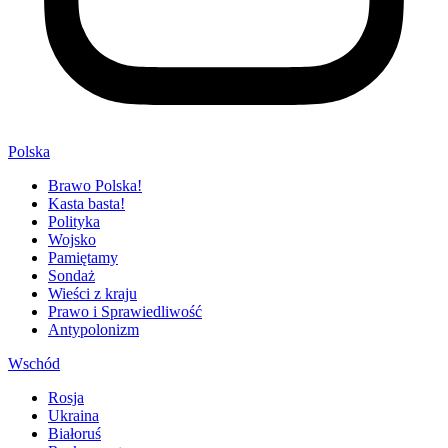
Polska
Brawo Polska!
Kasta basta!
Polityka
Wojsko
Pamiętamy
Sondaż
Wieści z kraju
Prawo i Sprawiedliwość
Antypolonizm
Wschód
Rosja
Ukraina
Białoruś