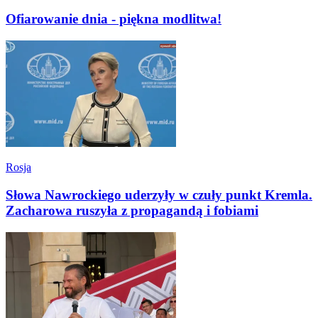
Ofiarowanie dnia - piękna modlitwa!
Rosja
Słowa Nawrockiego uderzyły w czuły punkt Kremla.
Zacharowa ruszyła z propagandą i fobiami