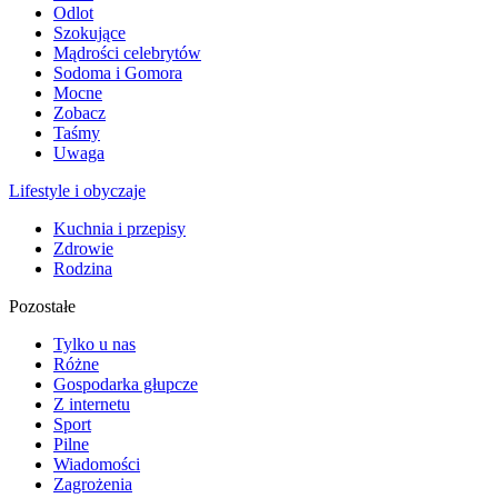
Odlot
Szokujące
Mądrości celebrytów
Sodoma i Gomora
Mocne
Zobacz
Taśmy
Uwaga
Lifestyle i obyczaje
Kuchnia i przepisy
Zdrowie
Rodzina
Pozostałe
Tylko u nas
Różne
Gospodarka głupcze
Z internetu
Sport
Pilne
Wiadomości
Zagrożenia