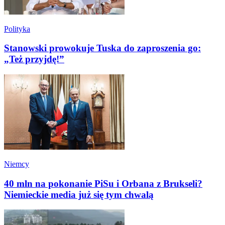
Polityka
Stanowski prowokuje Tuska do zaproszenia go:
„Też przyjdę!”
Niemcy
40 mln na pokonanie PiSu i Orbana z Brukseli?
Niemieckie media już się tym chwalą