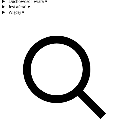
Duchowość i wiara
▾
Jest afera!
▾
Więcej
▾