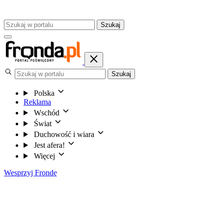
Szukaj
Szukaj
Polska
Reklama
Wschód
Świat
Duchowość i wiara
Jest afera!
Więcej
Wesprzyj Frondę