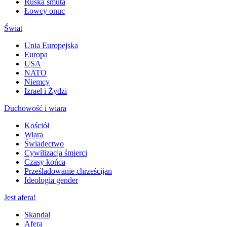
Ruska smuta
Łowcy onuc
Świat
Unia Europejska
Europa
USA
NATO
Niemcy
Izrael i Żydzi
Duchowość i wiara
Kościół
Wiara
Świadectwo
Cywilizacja śmierci
Czasy końca
Prześladowanie chrześcijan
Ideologia gender
Jest afera!
Skandal
Afera