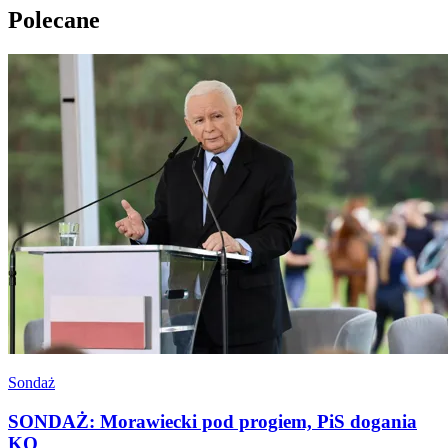
Polecane
Sondaż
SONDAŻ: Morawiecki pod progiem, PiS dogania
KO