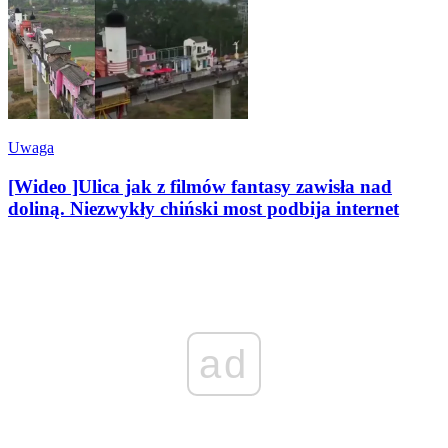
Uwaga
[Wideo ]Ulica jak z filmów fantasy zawisła nad
doliną. Niezwykły chiński most podbija internet
ad