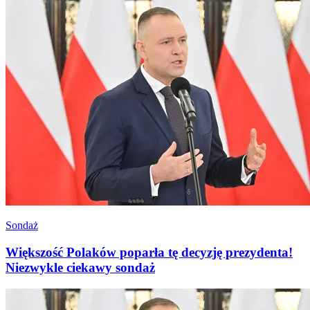
Sondaż
Większość Polaków poparła tę decyzję prezydenta!
Niezwykle ciekawy sondaż