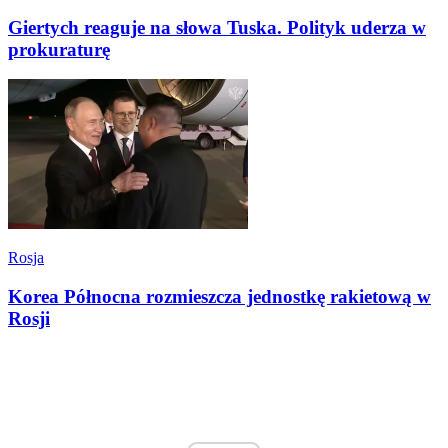
Giertych reaguje na słowa Tuska. Polityk uderza w
prokuraturę
Rosja
Korea Północna rozmieszcza jednostkę rakietową w
Rosji