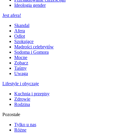
Ideologia gender
Jest afera!
Skandal
Afera
Odlot
Szokujące
Mądrości celebrytów
Sodoma i Gomora
Mocne
Zobacz
Taśmy
Uwaga
Lifestyle i obyczaje
Kuchnia i przepisy
Zdrowie
Rodzina
Pozostałe
Tylko u nas
Różne