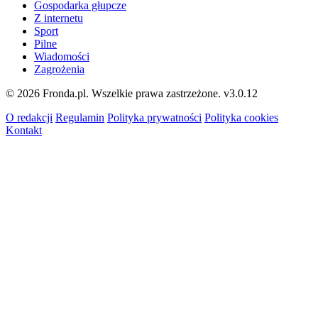
Gospodarka głupcze
Z internetu
Sport
Pilne
Wiadomości
Zagrożenia
© 2026 Fronda.pl. Wszelkie prawa zastrzeżone.
v3.0.12
O redakcji
Regulamin
Polityka prywatności
Polityka cookies
Kontakt