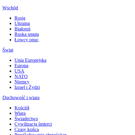
Wschód
Rosja
Ukraina
Białoruś
Ruska smuta
Łowcy onuc
Świat
Unia Europejska
Europa
USA
NATO
Niemcy
Izrael i Żydzi
Duchowość i wiara
Kościół
Wiara
Świadectwo
Cywilizacja śmierci
Czasy końca
Prześladowanie chrześcijan