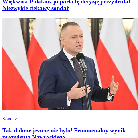
Większość Polaków poparła tę decyzję prezydenta!
Niezwykle ciekawy sondaż
Sondaż
Tak dobrze jeszcze nie było! Fenomenalny wynik
prezydenta Nawrockiego