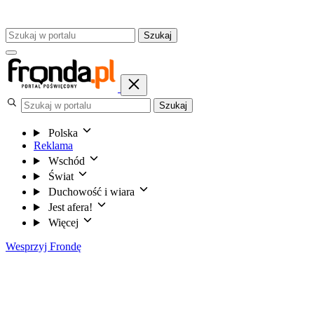
Szukaj
Szukaj
Polska
Reklama
Wschód
Świat
Duchowość i wiara
Jest afera!
Więcej
Wesprzyj Frondę