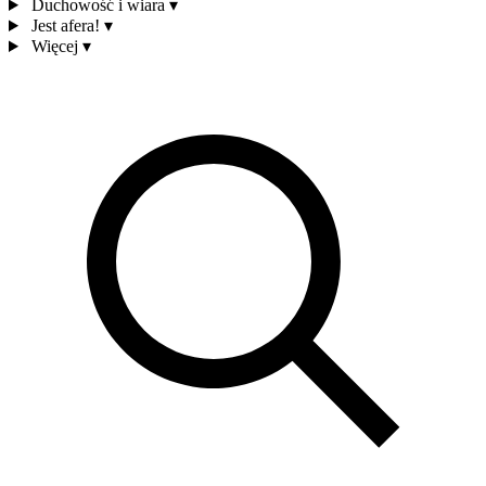
Duchowość i wiara
▾
Jest afera!
▾
Więcej
▾