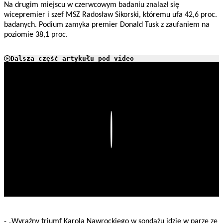
Na drugim miejscu w czerwcowym badaniu znalazł się
wicepremier i szef MSZ Radosław Sikorski, któremu ufa 42,6 proc.
badanych. Podium zamyka premier Donald Tusk z zaufaniem na
poziomie 38,1 proc.
Dalsza część artykułu pod video
Play
- „Wyraźny triumf Karola Nawrockiego w sondażu idzie w parze ze