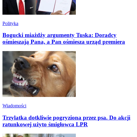
Polityka
Bogucki miażdży argumenty Tuska: Doradcy
ośmieszają Pana, a Pan ośmiesza urząd premiera
Wiadomości
Trzylatka dotkliwie pogryziona przez psa. Do akcji
ratunkowej użyto śmigłowca LPR