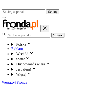
Szukaj
Szukaj
Polska
Reklama
Wschód
Świat
Duchowość i wiara
Jest afera!
Więcej
Wesprzyj Frondę