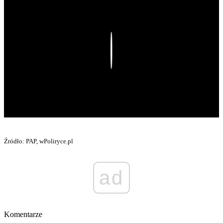
Play
Źródło: PAP, wPoliryce.pl
ad
Komentarze