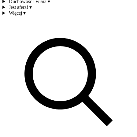
Duchowość i wiara
▾
Jest afera!
▾
Więcej
▾