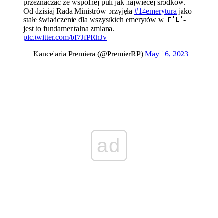
przeznaczać ze wspólnej puli jak najwięcej środków.
Od dzisiaj Rada Ministrów przyjęła
#14emerytura
jako
stałe świadczenie dla wszystkich emerytów w 🇵🇱 -
jest to fundamentalna zmiana.
pic.twitter.com/bf7JfPRhJv
— Kancelaria Premiera (@PremierRP)
May 16, 2023
ad