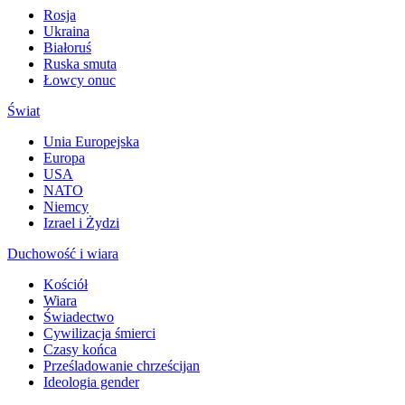
Rosja
Ukraina
Białoruś
Ruska smuta
Łowcy onuc
Świat
Unia Europejska
Europa
USA
NATO
Niemcy
Izrael i Żydzi
Duchowość i wiara
Kościół
Wiara
Świadectwo
Cywilizacja śmierci
Czasy końca
Prześladowanie chrześcijan
Ideologia gender