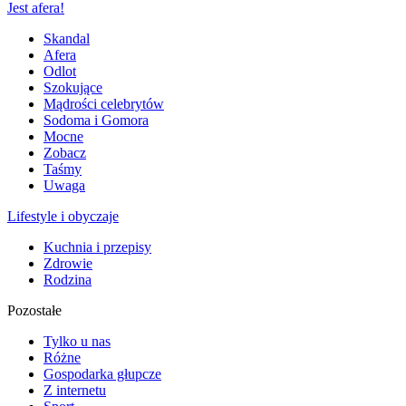
Jest afera!
Skandal
Afera
Odlot
Szokujące
Mądrości celebrytów
Sodoma i Gomora
Mocne
Zobacz
Taśmy
Uwaga
Lifestyle i obyczaje
Kuchnia i przepisy
Zdrowie
Rodzina
Pozostałe
Tylko u nas
Różne
Gospodarka głupcze
Z internetu