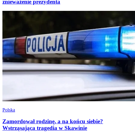
znieważenie prezydenta
Polska
Zamordował rodzinę, a na końcu siebie?
Wstrząsająca tragedia w Skawinie