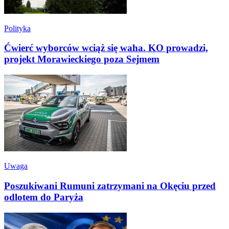
Polityka
Ćwierć wyborców wciąż się waha. KO prowadzi,
projekt Morawieckiego poza Sejmem
Uwaga
Poszukiwani Rumuni zatrzymani na Okęciu przed
odlotem do Paryża