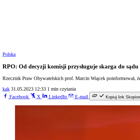
Polska
RPO: Od decyzji komisji przysługuje skarga do sądu
Rzecznik Praw Obywatelskich prof. Marcin Wiącek poinformował, że j
kak
31.05.2023 12:33
1 min czytania
Facebook
X
LinkedIn
E-mail
Kopiuj link
Skopio