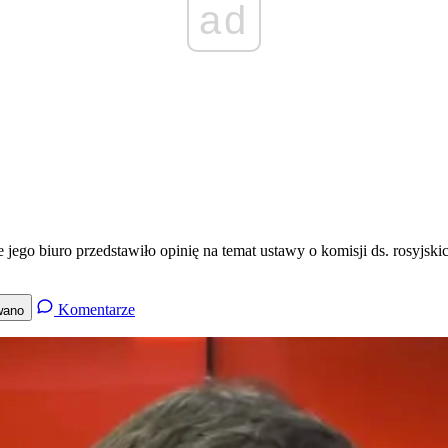
ad
ego biuro przedstawiło opinię na temat ustawy o komisji ds. rosyjsk
Komentarze
wano