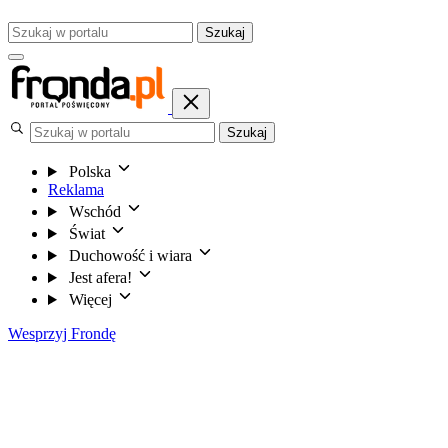
Szukaj
Szukaj
Polska
Reklama
Wschód
Świat
Duchowość i wiara
Jest afera!
Więcej
Wesprzyj Frondę