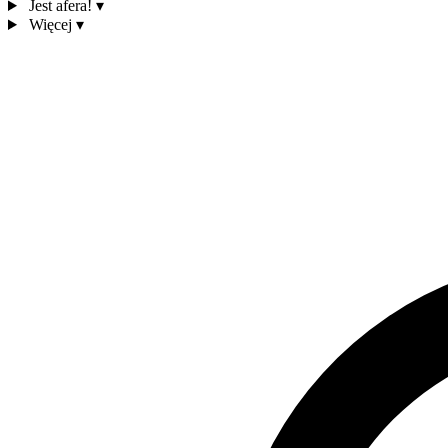
Jest afera!
▾
Więcej
▾