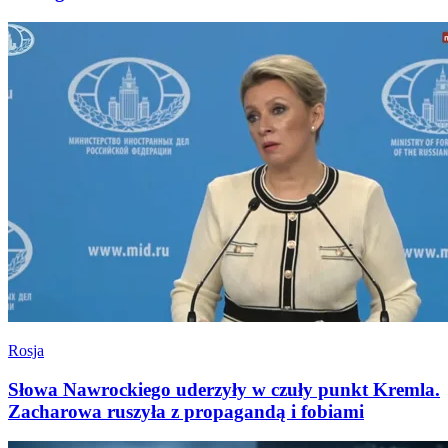
Rosja
Słowa Nawrockiego uderzyły w czuły punkt Kremla.
Zacharowa ruszyła z propagandą i fobiami