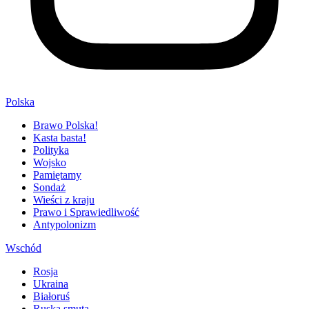
Polska
Brawo Polska!
Kasta basta!
Polityka
Wojsko
Pamiętamy
Sondaż
Wieści z kraju
Prawo i Sprawiedliwość
Antypolonizm
Wschód
Rosja
Ukraina
Białoruś
Ruska smuta