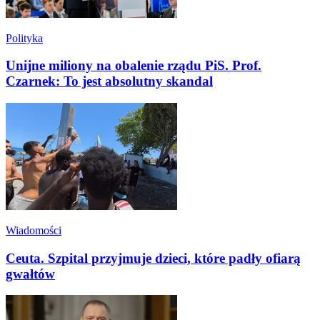
Polityka
Unijne miliony na obalenie rządu PiS. Prof.
Czarnek: To jest absolutny skandal
Wiadomości
Ceuta. Szpital przyjmuje dzieci, które padły ofiarą
gwałtów