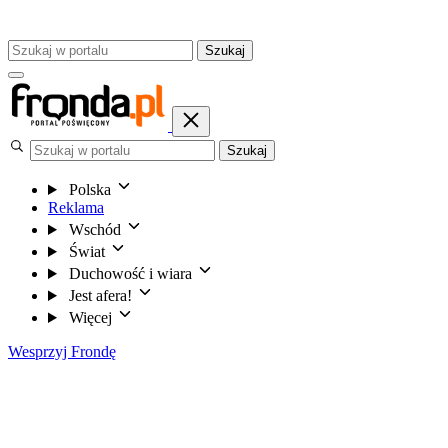
Szukaj
Szukaj
Polska
Reklama
Wschód
Świat
Duchowość i wiara
Jest afera!
Więcej
Wesprzyj Frondę