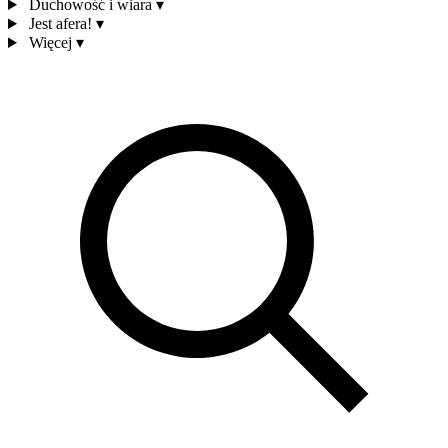
Duchowość i wiara
▾
Jest afera!
▾
Więcej
▾