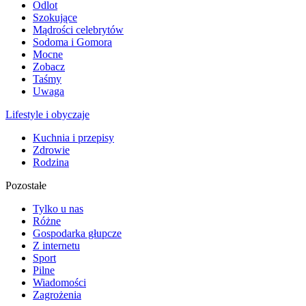
Odlot
Szokujące
Mądrości celebrytów
Sodoma i Gomora
Mocne
Zobacz
Taśmy
Uwaga
Lifestyle i obyczaje
Kuchnia i przepisy
Zdrowie
Rodzina
Pozostałe
Tylko u nas
Różne
Gospodarka głupcze
Z internetu
Sport
Pilne
Wiadomości
Zagrożenia