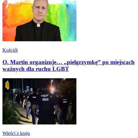
Kościół
O. Martin organizuje… „pielgrzymkę” po miejscach
ważnych dla ruchu LGBT
Wieści z kraju