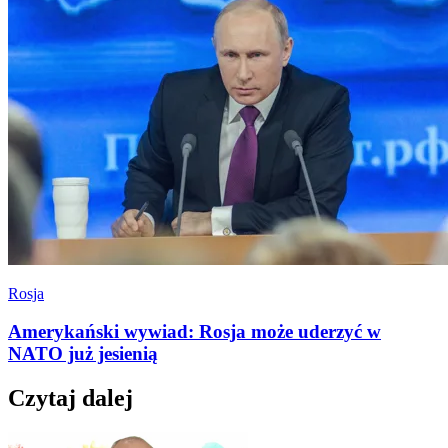
Rosja
Amerykański wywiad: Rosja może uderzyć w
NATO już jesienią
Czytaj dalej