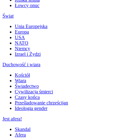
Łowcy onuc
Świat
Unia Europejska
Europa
USA
NATO
Niemcy
Izrael i Żydzi
Duchowość i wiara
Kościół
Wiara
Świadectwo
Cywilizacja śmierci
Czasy końca
Prześladowanie chrześcijan
Ideologia gender
Jest afera!
Skandal
Afera