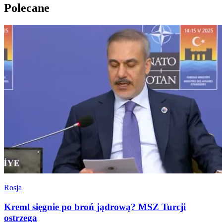
Polecane
Rosja
Kreml sięgnie po broń jądrową? MSZ Turcji
ostrzega