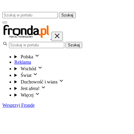
Szukaj
Szukaj
Polska
Reklama
Wschód
Świat
Duchowość i wiara
Jest afera!
Więcej
Wesprzyj Frondę