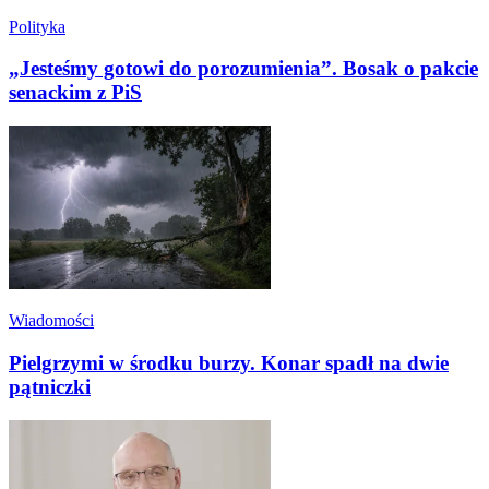
Polityka
„Jesteśmy gotowi do porozumienia”. Bosak o pakcie
senackim z PiS
Wiadomości
Pielgrzymi w środku burzy. Konar spadł na dwie
pątniczki