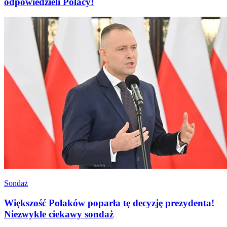
odpowiedzieli Polacy!
Sondaż
Większość Polaków poparła tę decyzję prezydenta!
Niezwykle ciekawy sondaż