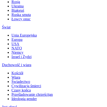
Rosja
Ukraina
Białoruś
Ruska smuta
Łowcy onuc
Świat
Unia Europejska
Europa
USA
NATO
Niemcy
Izrael i Żydzi
Duchowość i wiara
Kościół
Wiara
Świadectwo
Cywilizacja śmierci
Czasy końca
Prześladowanie chrześcijan
Ideologia gender
Jest afera!