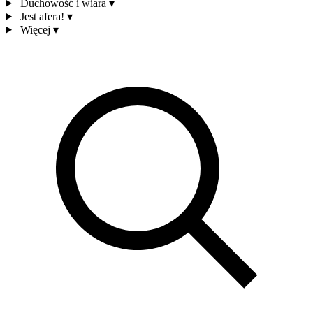
Duchowość i wiara
▾
Jest afera!
▾
Więcej
▾