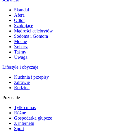
Skandal
Afera
Odlot
Szokujące
Mądrości celebrytów
Sodoma i Gomora
Mocne
Zobacz
Taśmy
Uwaga
Lifestyle i obyczaje
Kuchnia i przepisy
Zdrowie
Rodzina
Pozostałe
Tylko u nas
Różne
Gospodarka głupcze
Z internetu
Sport