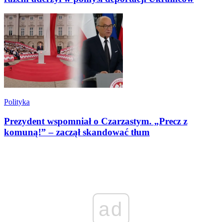
Polityka
Prezydent wspomniał o Czarzastym. „Precz z
komuną!” – zaczął skandować tłum
ad