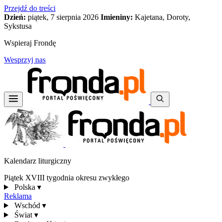
Przejdź do treści
Dzień:
piątek, 7 sierpnia 2026
Imieniny:
Kajetana, Doroty,
Sykstusa
Wspieraj Frondę
Wesprzyj nas
Kalendarz liturgiczny
Piątek XVIII tygodnia okresu zwykłego
Polska
▾
Reklama
Wschód
▾
Świat
▾