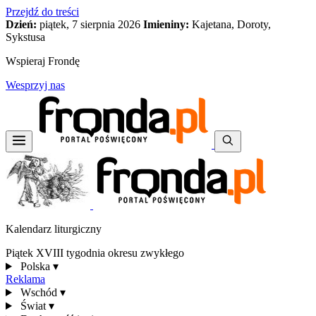
Przejdź do treści
Dzień:
piątek, 7 sierpnia 2026
Imieniny:
Kajetana, Doroty,
Sykstusa
Wspieraj Frondę
Wesprzyj nas
Kalendarz liturgiczny
Piątek XVIII tygodnia okresu zwykłego
Polska
▾
Reklama
Wschód
▾
Świat
▾