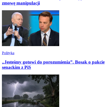
zmowę manipulacji
Polityka
„Jesteśmy gotowi do porozumienia”. Bosak o pakcie
senackim z PiS