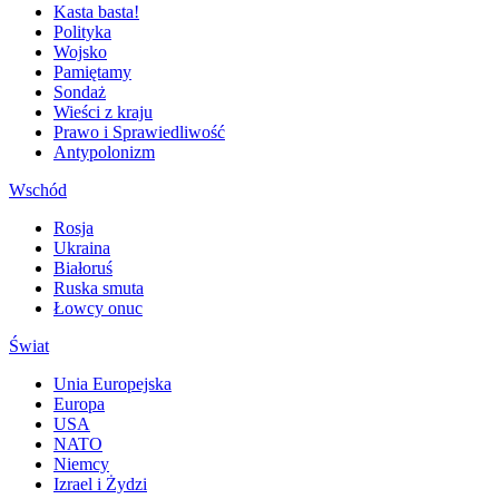
Kasta basta!
Polityka
Wojsko
Pamiętamy
Sondaż
Wieści z kraju
Prawo i Sprawiedliwość
Antypolonizm
Wschód
Rosja
Ukraina
Białoruś
Ruska smuta
Łowcy onuc
Świat
Unia Europejska
Europa
USA
NATO
Niemcy
Izrael i Żydzi