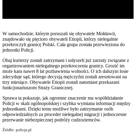
W samochodzie, którym poruszali się obywatele Mołdawii,
znajdowało się pięcioro obywateli Etiopii, którzy nielegalnie
przekroczyli granicę Polski. Cała grupa została przewieziona do
jednostki Policji.
Obaj kurierzy zostali zatrzymani i usłyszeli już zarzuty związane z
organizowaniem nielegalnego przekroczenia granicy. Grozić im
może kara nawet 8 lat pozbawienia wolności. O ich dalszym losie
zdecyduje sąd, którego decyzją mężczyźni zostali aresztowani na
trzy miesiące. Obywatele Etiopii zostali natomiast przekazani
funkcjonariuszom Straży Granicznej.
Sprawa ta pokazuje, jak ogromne znaczenie ma współdziałanie
Policji w skali ogólnopolskiej i szybka wymiana informacji między
jednostkami. Dzięki temu możliwe było zatrzymanie osób
odpowiedzialnych za proceder nielegalnej migracji i jednoczesne
przerwanie niebezpiecznej podróży cudzoziemców.
Źródło: policja.pl