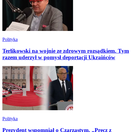
Polityka
Terlikowski na wojnie ze zdrowym rozsądkiem. Tym
razem uderzył w pomysł deportacji Ukraińców
Polityka
Prezydent wspomniał o Czarzastym. „Precz z