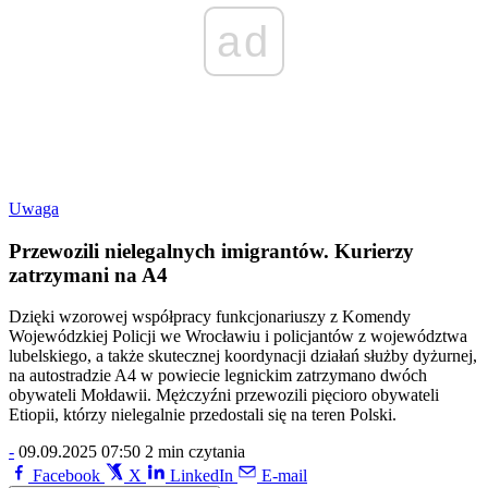
ad
Uwaga
Przewozili nielegalnych imigrantów. Kurierzy
zatrzymani na A4
Dzięki wzorowej współpracy funkcjonariuszy z Komendy
Wojewódzkiej Policji we Wrocławiu i policjantów z województwa
lubelskiego, a także skutecznej koordynacji działań służby dyżurnej,
na autostradzie A4 w powiecie legnickim zatrzymano dwóch
obywateli Mołdawii. Mężczyźni przewozili pięcioro obywateli
Etiopii, którzy nielegalnie przedostali się na teren Polski.
-
09.09.2025 07:50
2 min czytania
Facebook
X
LinkedIn
E-mail