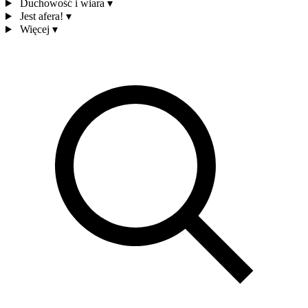
Duchowość i wiara
▾
Jest afera!
▾
Więcej
▾