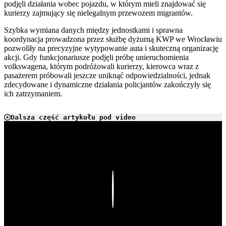
podjęli działania wobec pojazdu, w którym mieli znajdować się
kurierzy zajmujący się nielegalnym przewozem migrantów.
Szybka wymiana danych między jednostkami i sprawna
koordynacja prowadzona przez służbę dyżurną KWP we Wrocławiu
pozwoliły na precyzyjne wytypowanie auta i skuteczną organizację
akcji. Gdy funkcjonariusze podjęli próbę unieruchomienia
volkswagena, którym podróżowali kurierzy, kierowca wraz z
pasażerem próbowali jeszcze uniknąć odpowiedzialności, jednak
zdecydowane i dynamiczne działania policjantów zakończyły się
ich zatrzymaniem.
Dalsza część artykułu pod video
Play