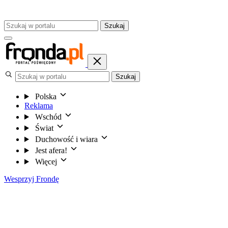
Szukaj
Szukaj
Polska
Reklama
Wschód
Świat
Duchowość i wiara
Jest afera!
Więcej
Wesprzyj Frondę