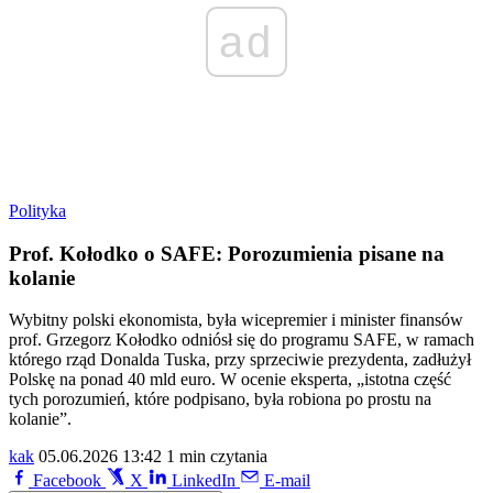
ad
Polityka
Prof. Kołodko o SAFE: Porozumienia pisane na
kolanie
Wybitny polski ekonomista, była wicepremier i minister finansów
prof. Grzegorz Kołodko odniósł się do programu SAFE, w ramach
którego rząd Donalda Tuska, przy sprzeciwie prezydenta, zadłużył
Polskę na ponad 40 mld euro. W ocenie eksperta, „istotna część
tych porozumień, które podpisano, była robiona po prostu na
kolanie”.
kak
05.06.2026 13:42
1 min czytania
Facebook
X
LinkedIn
E-mail