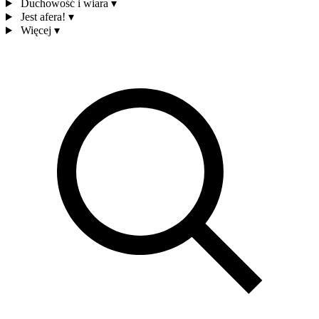
Duchowość i wiara
▾
Jest afera!
▾
Więcej
▾