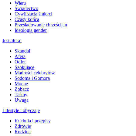
Wiara
Świadectwo
Cywilizacja śmierci
Czasy końca
Prześladowanie chrześcijan
Ideologia gender
Jest afera!
Skandal
Afera
Odlot
Szokujące
Mądrości celebrytów
Sodoma i Gomora
Mocne
Zobacz
Taśmy
Uwaga
Lifestyle i obyczaje
Kuchnia i przepisy
Zdrowie
Rodzina