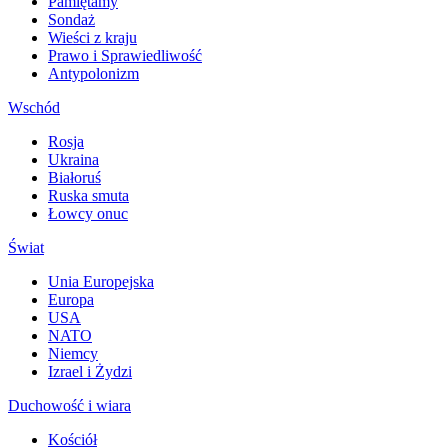
Pamiętamy
Sondaż
Wieści z kraju
Prawo i Sprawiedliwość
Antypolonizm
Wschód
Rosja
Ukraina
Białoruś
Ruska smuta
Łowcy onuc
Świat
Unia Europejska
Europa
USA
NATO
Niemcy
Izrael i Żydzi
Duchowość i wiara
Kościół