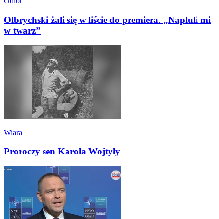
Odlot
Olbrychski żali się w liście do premiera. „Napluli mi
w twarz”
Wiara
Proroczy sen Karola Wojtyły