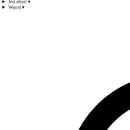
Jest afera!
▾
Więcej
▾