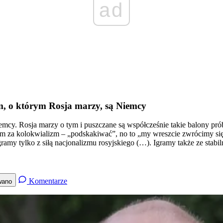
ad
, o którym Rosja marzy, są Niemcy
emcy. Rosja marzy o tym i puszczane są współcześnie takie balony pró
zam za kolokwializm – „podskakiwać”, no to „my wreszcie zwrócimy się 
gramy tylko z siłą nacjonalizmu rosyjskiego (…). Igramy także ze stabi
Komentarze
wano