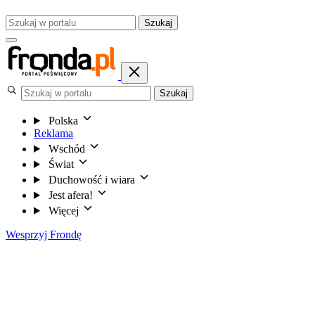
Szukaj
Szukaj
Polska
Reklama
Wschód
Świat
Duchowość i wiara
Jest afera!
Więcej
Wesprzyj Frondę